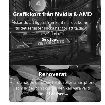
Grafikkort från Nvidia & AMD
Älskar du att ligga i framkant när det kommer
till det senaste? Klicka här för att ta dig till
grafikkorten
Se utbud
→
Renoverat
Har du någon dator, surfplatta eller smartphone
som ligger och skräpar, den kan vara värd
något!
Läs mer
→