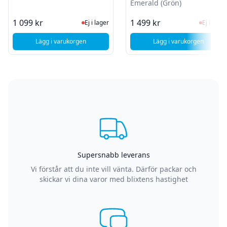
Emerald (Grön)
Ej i lager, besök produktsidan för sen
Ej i la
1 099 kr
1 499 kr
Ej i lager
Ej i lager
Lägg i varukorgen
Lägg i varukorgen
, OnePlus 10T 5G - Batteribyte
, OnePlus 12 - Ba
Supersnabb leverans
Vi förstår att du inte vill vänta. Därför packar och
skickar vi dina varor med blixtens hastighet