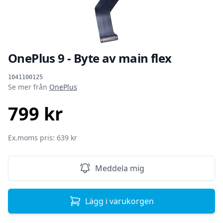
OnePlus 9 - Byte av main flex
Produktinformation
1041100125
Se mer från
OnePlus
799 kr
SEK
Ex.moms pris: 639 kr
Meddela mig
Lägg i varukorgen