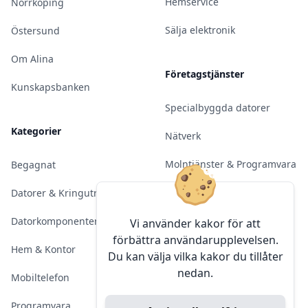
Hemservice
Norrköping
Sälja elektronik
Östersund
Om Alina
Företagstjänster
Kunskapsbanken
Specialbyggda datorer
Kategorier
Nätverk
Molntjänster & Programvara
Begagnat
Server & Backup
Datorer & Kringutrustning
Kameraövervakning
Datorkomponenter
Vi använder kakor för att
förbättra användarupplevelsen.
Konferens & Public Display
Hem & Kontor
Du kan välja vilka kakor du tillåter
nedan.
Sälja elektronik
Mobiltelefon
Programvara