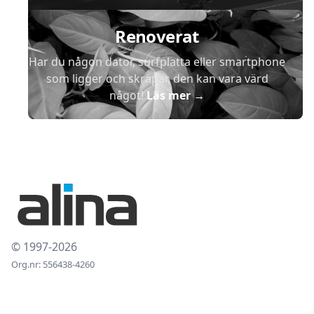
Renoverat
Har du någon dator, surfplatta eller smartphone
som ligger och skräpar, den kan vara värd
något!
Läs mer
→
© 1997-2026
Org.nr: 556438-4260