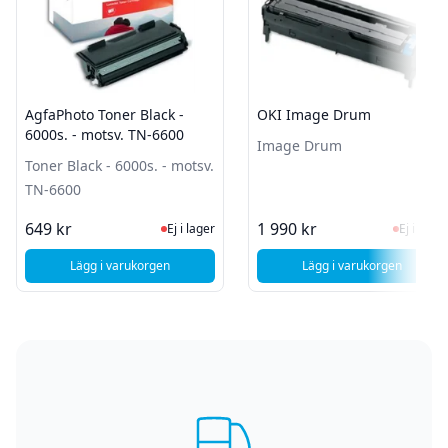
AgfaPhoto Toner Black -
OKI Image Drum
6000s. - motsv. TN-6600
Image Drum
Toner Black - 6000s. - motsv.
TN-6600
Ej i lager, besök produktsidan för sen
Ej i la
649 kr
1 990 kr
Ej i lager
Ej i lager
Lägg i varukorgen
Lägg i varukorgen
, AgfaPhoto Toner Black - 6000s. - motsv. TN-6600
, OKI Image Dru