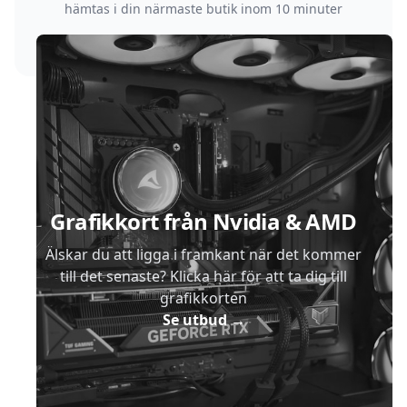
hämtas i din närmaste butik inom 10 minuter
Sidfot
Grafikkort från Nvidia & AMD
Älskar du att ligga i framkant när det kommer
till det senaste? Klicka här för att ta dig till
grafikkorten
Se utbud
→