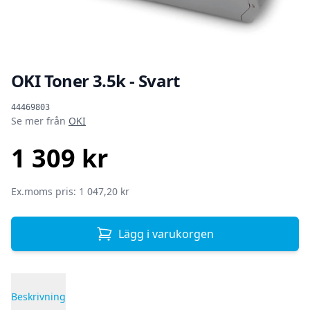
OKI Toner 3.5k - Svart
Produktinformation
44469803
Se mer från
OKI
1 309 kr
SEK
Ex.moms pris: 1 047,20 kr
Lägg i varukorgen
Beskrivning