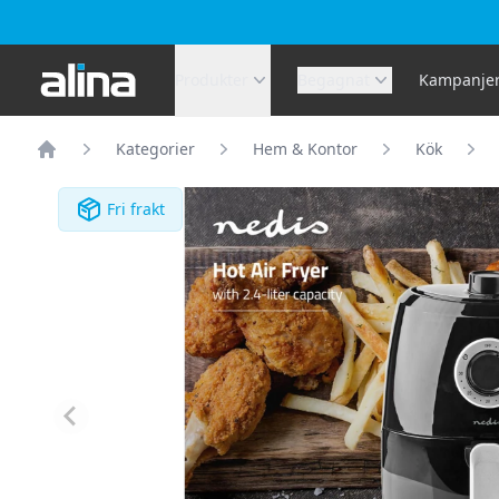
Alina.se
Produkter
Begagnat
Kampanje
Kategorier
Hem & Kontor
Kök
Hem
Fri frakt