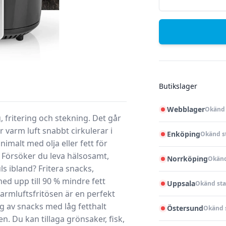
Butikslager
Webblager
Okänd 
, fritering och stekning. Det går
varm luft snabbt cirkulerar i
Enköping
Okänd s
nimalt med olja eller fett för
tt Försöker du leva hälsosamt,
Norrköping
Okänd
s ibland? Fritera snacks,
ed upp till 90 % mindre fett
Uppsala
Okänd sta
armluftsfritösen är en perfekt
g av snacks med låg fetthalt
Östersund
Okänd 
. Du kan tillaga grönsaker, fisk,