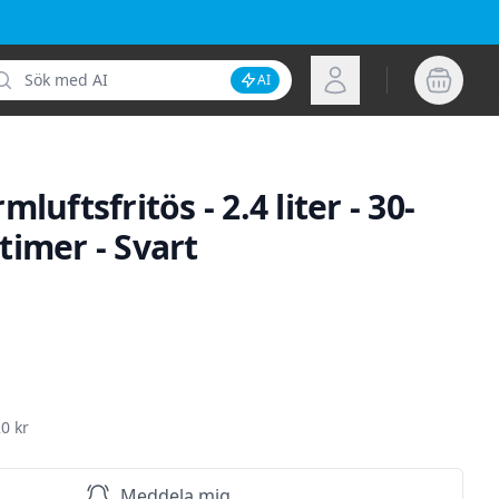
k
Logga in
AI
Inaktivera AI-sökning
luftsfritös - 2.4 liter - 30-
timer - Svart
ion
0 kr
Meddela mig