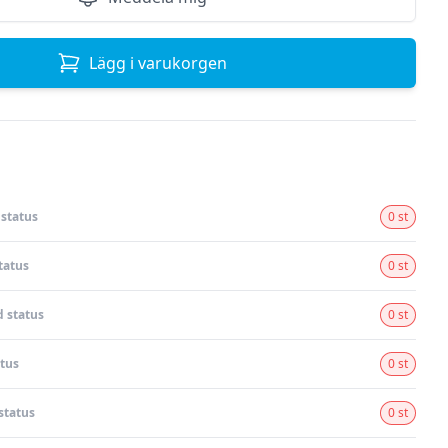
Lägg i varukorgen
status
0 st
tatus
0 st
 status
0 st
tus
0 st
status
0 st