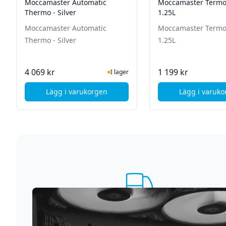
Moccamaster Automatic
Moccamaster Termo
Thermo - Silver
1.25L
Moccamaster Automatic
Moccamaster Termo
Thermo - Silver
1.25L
I Lager
I La
4 069 kr
1 199 kr
I lager
Lägg i varukorgen
Lägg i varuk
, Moccamaster Automatic Thermo - Silver
, Mo
Supersnabb leverans