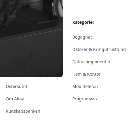
Allmänt
Kategorier
Kontakt & Öppettider
Begagnat
Uppsala
Datorer & Kringutrustning
Enköping
Datorkomponenter
Norrköping
Hem & Kontor
Östersund
Mobiltelefon
Om Alina
Programvara
Kunskapsbanken