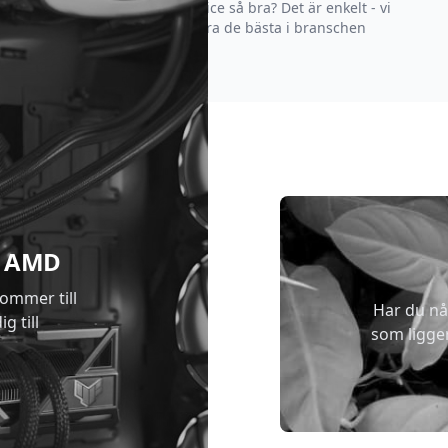
Varför är vår kundservice så bra? Det är enkelt - vi
strävar efter att vara de bästa i branschen
 & AMD
kommer till
Har du nå
g till
som ligge