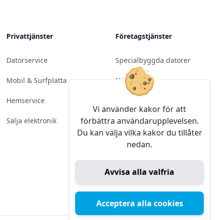
Privattjänster
Företagstjänster
Datorservice
Specialbyggda datorer
Mobil & Surfplatta
Nätverk
Hemservice
Molntjänster &
Vi använder kakor för att
Programvara
förbättra användarupplevelsen.
Sälja elektronik
Du kan välja vilka kakor du tillåter
Server & Backup
nedan.
Kameraövervakning
Avvisa alla valfria
Konferens & Public Display
Sälja elektronik
Acceptera alla cookies