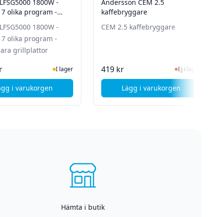
 LFSG5000 1800W -
Andersson CEM 2.5
 7 olika program -
kaffebryggare
ra grillplattor
 LFSG5000 1800W -
CEM 2.5 kaffebryggare
 7 olika program -
ra grillplattor
I Lager
Ej i lager, besök 
r
419 kr
I lager
Ej i lager
ägg i varukorgen
Lägg i varukorgen
, Loeffen LFSG5000 1800W - 2100W - 7 olika program - Utdra
, Andersson CEM 2.5
Hämta i butik