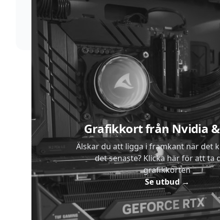
Vi förstår att du inte vill vänta. Därför packar och
skickar vi dina varor med blixtens hastighet
Sidfot
Grafikkort från Nvidia
Älskar du att ligga i framkant när det 
det senaste? Klicka här för att ta di
grafikkorten
Se utbud
→