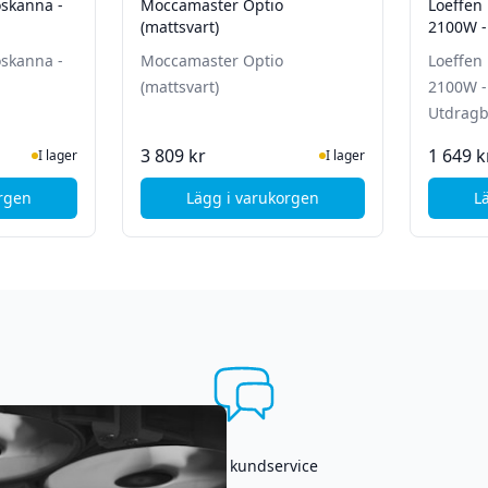
skanna -
Moccamaster Optio
Loeffen
(mattsvart)
2100W -
Utdragba
skanna -
Moccamaster Optio
Loeffen
(mattsvart)
2100W -
Utdragba
ger
I Lager
3 809 kr
1 649 k
I lager
I lager
orgen
Lägg i varukorgen
L
ccamaster Termoskanna - 1.25L
, Moccamaster Optio (mattsvart)
Asgrym kundservice