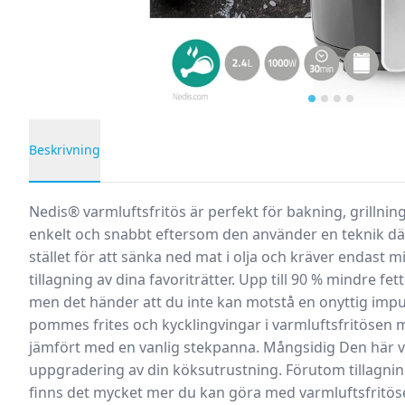
…
Beskrivning
Produktbeskrivning
Nedis® varmluftsfritös är perfekt för bakning, grillning
enkelt och snabbt eftersom den använder en teknik där 
stället för att sänka ned mat i olja och kräver endast mi
tillagning av dina favoriträtter. Upp till 90 % mindre fe
men det händer att du inte kan motstå en onyttig impul
pommes frites och kycklingvingar i varmluftsfritösen m
jämfört med en vanlig stekpanna. Mångsidig Den här v
uppgradering av din köksutrustning. Förutom tillagnin
finns det mycket mer du kan göra med varmluftsfritösen