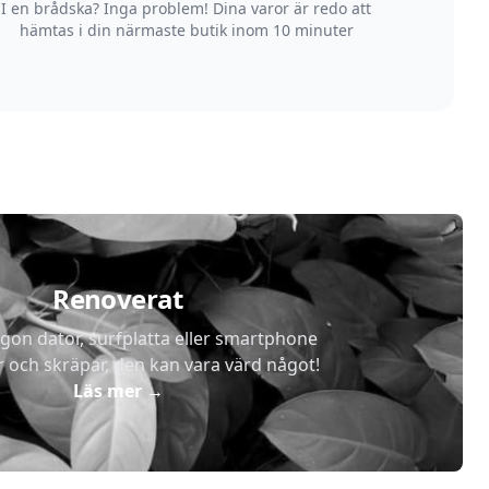
I en brådska? Inga problem! Dina varor är redo att
hämtas i din närmaste butik inom 10 minuter
Renoverat
gon dator, surfplatta eller smartphone
r och skräpar, den kan vara värd något!
Läs mer
→