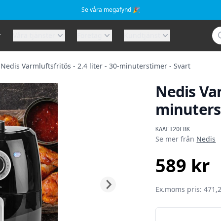
Se våra megafynd 🎉
Sö
r
Våra tjänster
Företag
Kundtjänst
Nedis Varmluftsfritös - 2.4 liter - 30-minuterstimer - Svart
Nedis Varm
minuters
Produktinformat
KAAF120FBK
Se mer från
Nedis
589 kr
SEK
Ex.moms pris: 471,2