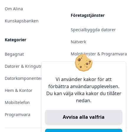
Om Alina
Företagstjänster
Kunskapsbanken
Specialbyggda datorer
Kategorier
Nätverk
Molntjänster & Programvara
Begagnat
Server & Backup
Datorer & Kringutrustning
Kameraövervakning
Datorkomponenter
Vi använder kakor för att
förbättra användarupplevelsen.
Konferens & Public Display
Hem & Kontor
Du kan välja vilka kakor du tillåter
nedan.
Sälja elektronik
Mobiltelefon
Programvara
Avvisa alla valfria