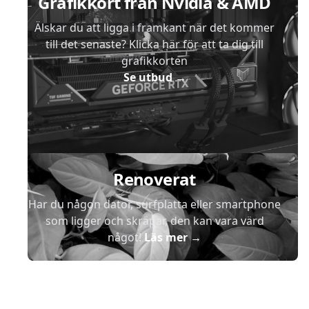
Grafikkort från Nvidia & AMD
Älskar du att ligga i framkant när det kommer
till det senaste? Klicka här för att ta dig till
grafikkorten
Se utbud
→
Renoverat
Har du någon dator, surfplatta eller smartphone
som ligger och skräpar, den kan vara värd
något!
Läs mer
→