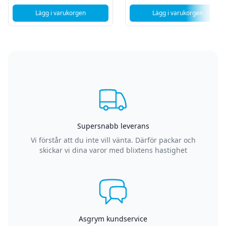
Lägg i varukorgen
Lägg i varukorgen
, Sony SCREW, 0+Z M1.7 SG (SPIN) - 1st
, Sony Plate
Supersnabb leverans
Vi förstår att du inte vill vänta. Därför packar och
skickar vi dina varor med blixtens hastighet
Asgrym kundservice