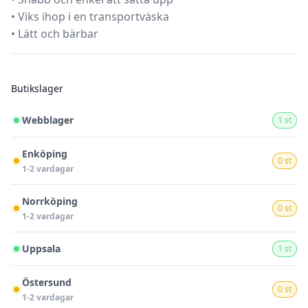
• Viks ihop i en transportväska
• Lätt och bärbar
Butikslager
Webblager
1 st
Enköping
0 st
1-2 vardagar
Norrköping
0 st
1-2 vardagar
Uppsala
1 st
Östersund
0 st
1-2 vardagar