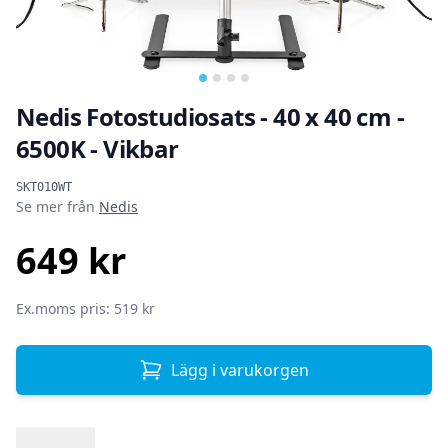
Nedis Fotostudiosats - 40 x 40 cm -
6500K - Vikbar
Produktinformation
SKT010WT
Se mer från
Nedis
649 kr
SEK
Ex.moms pris: 519 kr
Lägg i varukorgen