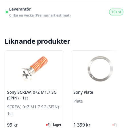
Leverantör
10+ st
Cirka en vecka (Preliminärt estimat)
Liknande produkter
Sony SCREW, 0+Z M1.7 SG
Sony Plate
(SPIN) - 1st
Plate
SCREW, 0+Z M1.7 SG (SPIN) -
1st
Ej i lager, besök produktsidan för sen
Ej i la
99 kr
1 399 kr
Ej i lager
Ej i lager