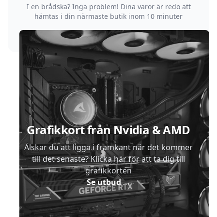
I en brådska? Inga problem! Dina varor är redo att
hämtas i din närmaste butik inom 10 minuter
Sidfot
Grafikkort från Nvidia & AMD
Älskar du att ligga i framkant när det kommer
till det senaste? Klicka här för att ta dig till
grafikkorten
Se utbud
→