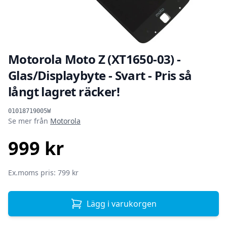
Motorola Moto Z (XT1650-03) -
Glas/Displaybyte - Svart - Pris så
långt lagret räcker!
Produktinformation
01018719005W
Se mer från
Motorola
999 kr
SEK
Ex.moms pris: 799 kr
Lägg i varukorgen