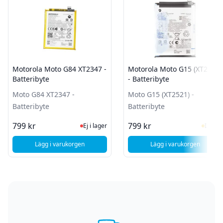
Motorola Moto G84 XT2347 -
Motorola Moto G15 (XT2521)
Batteribyte
- Batteribyte
Moto G84 XT2347 -
Moto G15 (XT2521) -
Batteribyte
Batteribyte
Ej i lager, besök produktsidan för sen
I Lag
799 kr
799 kr
Ej i lager
I lager
Lägg i varukorgen
Lägg i varukorgen
, Motorola Moto G84 XT2347 - Batteribyte
, Motorola Moto G