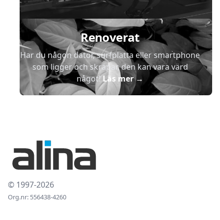
Renoverat
Har du någon dator, surfplatta eller smartphone
som ligger och skräpar, den kan vara värd
något!
Läs mer
→
© 1997-2026
Org.nr: 556438-4260