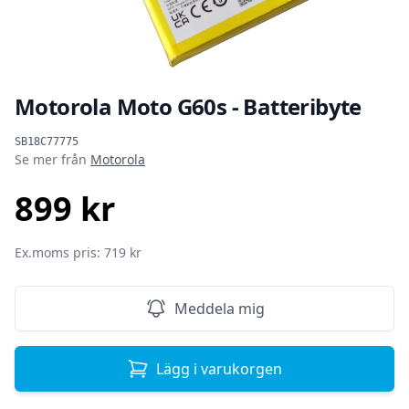
Motorola Moto G60s - Batteribyte
Produktinformation
SB18C77775
Se mer från
Motorola
899 kr
SEK
Ex.moms pris: 719 kr
Meddela mig
Lägg i varukorgen