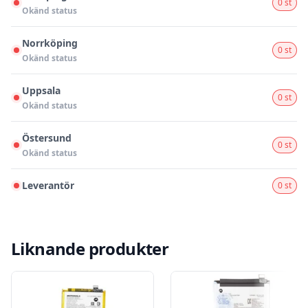
0 st
Okänd status
Norrköping
0 st
Okänd status
Uppsala
0 st
Okänd status
Östersund
0 st
Okänd status
Leverantör
0 st
Liknande produkter