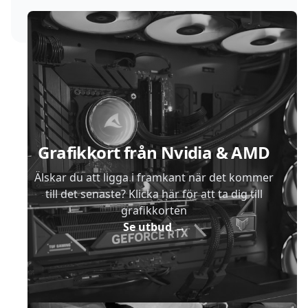
Sidfot
Grafikkort från Nvidia & AMD
Älskar du att ligga i framkant när det kommer
till det senaste? Klicka här för att ta dig till
grafikkorten
Se utbud
→