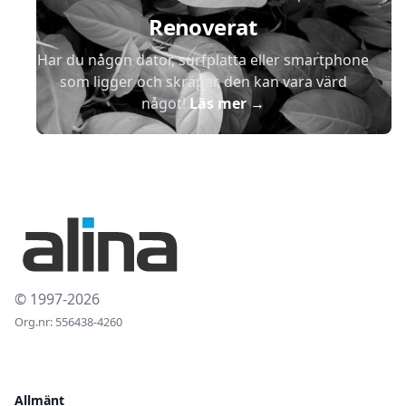
Renoverat
Har du någon dator, surfplatta eller smartphone
som ligger och skräpar, den kan vara värd
något!
Läs mer
→
© 1997-2026
Org.nr: 556438-4260
Allmänt