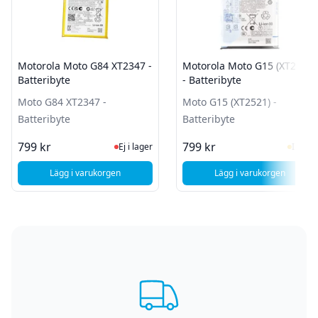
Motorola Moto G84 XT2347 -
Motorola Moto G15 (XT2521)
Batteribyte
- Batteribyte
Moto G84 XT2347 -
Moto G15 (XT2521) -
Batteribyte
Batteribyte
Ej i lager, besök produktsidan för sen
I Lag
799 kr
799 kr
Ej i lager
I lager
Lägg i varukorgen
Lägg i varukorgen
, Motorola Moto G84 XT2347 - Batteribyte
, Motorola Moto G