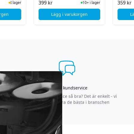
ger
I Lager
399 kr
359 kr
I lager
10+ i lager
orgen
Lägg i varukorgen
L
65W - PD3.0 for MacBook, Laptops
ple 35W Dual USB-C Power Adapter
, ASUS AC-adapter 68W USB-C
Asgrym kundservice
Varför är vår kundservice så bra? Det är enkelt - vi
strävar efter att vara de bästa i branschen