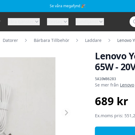
Se våra megafynd 🎉
Sö
r
Våra tjänster
Företag
Kundtjänst
Datorer
Bärbara Tillbehör
Laddare
Lenovo Y
Lenovo Y
65W - 20
Produktinformat
5A10W86283
Se mer från
Lenovo
689 kr
SEK
Ex.moms pris: 551,2