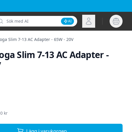
k
Logga in
AI
Inaktivera AI-sökning
oga Slim 7-13 AC Adapter - 65W - 20V
oga Slim 7-13 AC Adapter -
V
ion
0 kr
Lägg i varukorgen