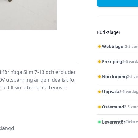
Butikslager
Webblager
2-5 va
Enköping
2-5 vard
 för Yoga Slim 7-13 och erbjuder
Norrköping
2-5 v
0V utspänning är den idealisk för
e till sin ultratunna Lenovo-
Uppsala
2-5 varda
Östersund
2-5 var
Leverantör
Cirka 
vslängd