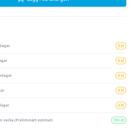
rdagar
0 st
agar
0 st
ardagar
0 st
gar
0 st
dagar
0 st
en vecka (Preliminärt estimat)
10+ st