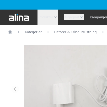
Alina.se
Produkter
Begagnat
Kampanje
Kategorier
Datorer & Kringutrustning
Hem