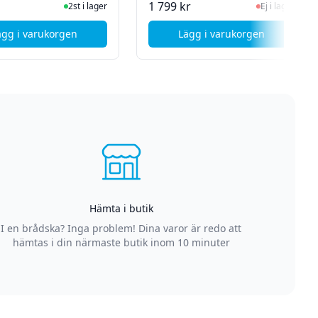
I Lager
Ej i lager, besök 
1 799 kr
2st i lager
Ej i lager
ägg i varukorgen
Lägg i varukorgen
, SiGN Snabbladdare med utdragbar kabel - GaN - USB-C / U
, MSI Strömadapter 
Hämta i butik
I en brådska? Inga problem! Dina varor är redo att
hämtas i din närmaste butik inom 10 minuter