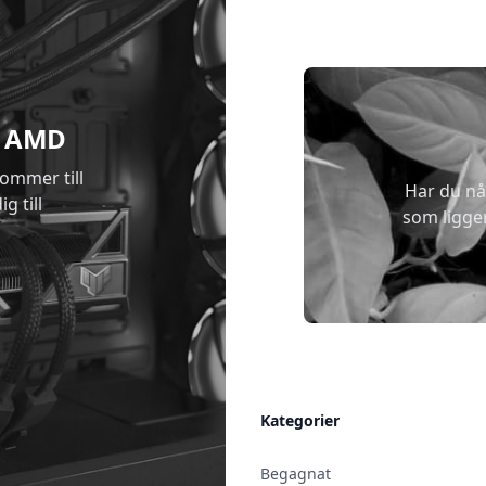
 & AMD
kommer till
Har du nå
g till
som ligge
Allmänt
Kategorier
Kontakt & Öppettider
Begagnat