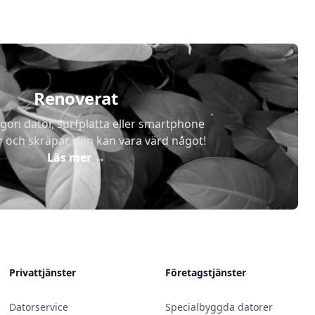
Renoverat
gon dator, surfplatta eller smartphone
r och skräpar, den kan vara värd något!
Läs mer
→
Privattjänster
Företagstjänster
Datorservice
Specialbyggda datorer