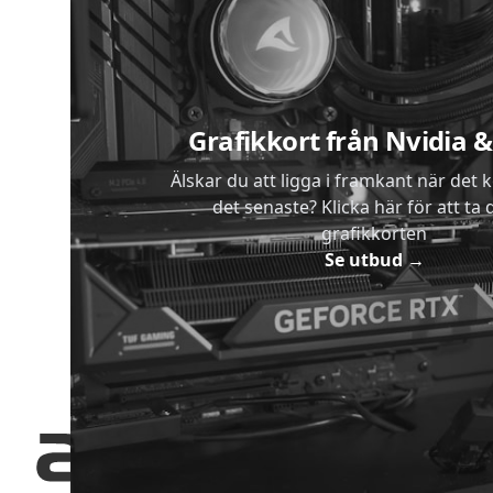
Sidfot
Grafikkort från Nvidia
Älskar du att ligga i framkant när det 
det senaste? Klicka här för att ta di
grafikkorten
Se utbud
→