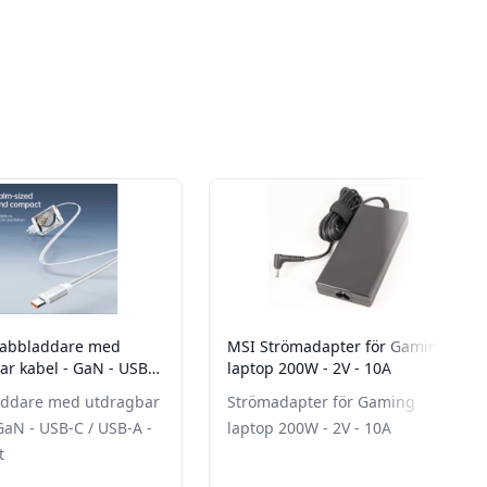
nabbladdare med
MSI Strömadapter för Gaming
ar kabel - GaN - USB-C
laptop 200W - 2V - 10A
- 65W - Vit
ddare med utdragbar
Strömadapter för Gaming
GaN - USB-C / USB-A -
laptop 200W - 2V - 10A
t