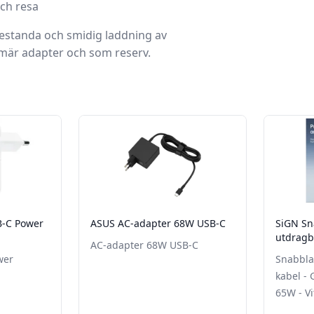
och resa
l prestanda och smidig laddning av
imär adapter och som reserv.
B-C Power
ASUS AC-adapter 68W USB-C
SiGN S
utdragb
AC-adapter 68W USB-C
/ USB-A 
wer
Snabbla
kabel - 
65W - Vi