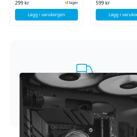
I Lager
I La
299 kr
599 kr
I lager
Lägg i varukorgen
Lägg i varuk
, NEXTBATT Charger / AC Adapter - USB-C - 
, Ap
Supersnabb leverans
Vi förstår att du inte vill vänta. Därför packar och
skickar vi dina varor med blixtens hastighet