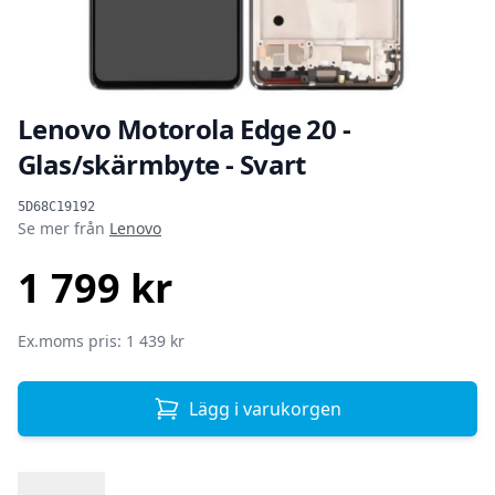
Lenovo Motorola Edge 20 -
Glas/skärmbyte - Svart
Produktinformation
5D68C19192
Se mer från
Lenovo
1 799 kr
SEK
Ex.moms pris: 1 439 kr
Lägg i varukorgen