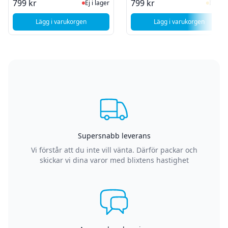
Ej i lager, besök produktsidan för sen
I Lag
799 kr
799 kr
Ej i lager
I lager
Lägg i varukorgen
Lägg i varukorgen
, Motorola Moto G84 XT2347 - Batteribyte
, Motorola Moto G
Supersnabb leverans
Vi förstår att du inte vill vänta. Därför packar och
skickar vi dina varor med blixtens hastighet