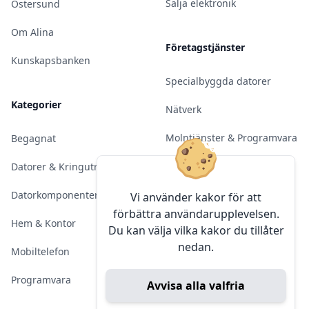
Sälja elektronik
Östersund
Om Alina
Företagstjänster
Kunskapsbanken
Specialbyggda datorer
Kategorier
Nätverk
Molntjänster & Programvara
Begagnat
Server & Backup
Datorer & Kringutrustning
Kameraövervakning
Datorkomponenter
Vi använder kakor för att
förbättra användarupplevelsen.
Konferens & Public Display
Hem & Kontor
Du kan välja vilka kakor du tillåter
nedan.
Sälja elektronik
Mobiltelefon
Programvara
Avvisa alla valfria