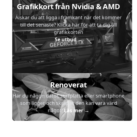
Grafikkort från Nvidia & AMD
Älskar du att ligga i framkant när det kommer
till det senaste? Klicka här för att ta dig till
grafikkorten
Se utbud
→
Renoverat
Har du någon dator, surfplatta eller smartphone
som ligger och skräpar, den kan vara värd
något!
Läs mer
→