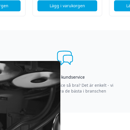
orgen
Lägg i varukorgen
L
ad produkt
US Gladius II Origin Gaming Mus - Svart - Grade B
, Acer AC Adapter 180W 19.5V -
Asgrym kundservice
Varför är vår kundservice så bra? Det är enkelt - vi
strävar efter att vara de bästa i branschen