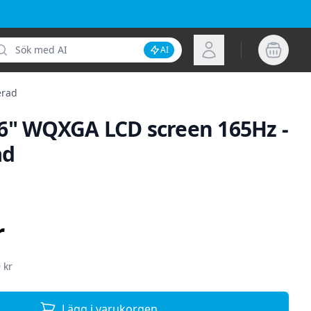
k
Logga in
AI
Inaktivera AI-sökning
erad
6" WQXGA LCD screen 165Hz -
ad
ion
r
 kr
Lägg i varukorgen