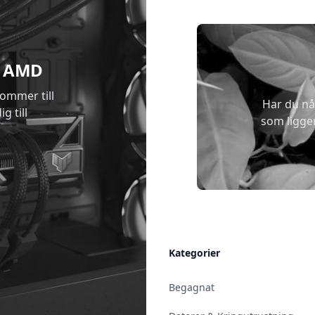
 & AMD
kommer till
Har du nå
g till
som ligge
Allmänt
Kategorier
Kontakt & Öppettider
Begagnat