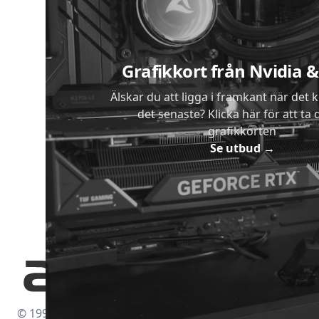
Grafikkort från Nvidia
Älskar du att ligga i framkant när det 
det senaste? Klicka här för att ta di
grafikkorten
Se utbud
→
© 1997-2026