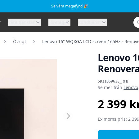
Se våra megafynd 🎉
Sö
r
Våra tjänster
Företag
Kundtjänst
Övrigt
Lenovo 16" WQXGA LCD screen 165Hz - Renov
Lenovo 1
Renover
Produktinformat
5D11D69633_RFB
Se mer från
Lenovo
2 399 k
SEK
Ex.moms pris: 2 399