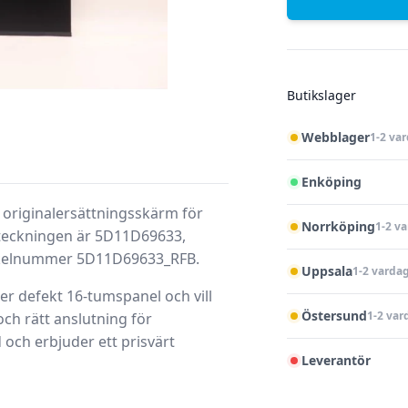
Butikslager
Webblager
1-2 va
Enköping
 originalersättningsskärm för
Norrköping
1-2 v
teckningen är
5D11D69633
,
tikelnummer
5D11D69633_RFB
.
Uppsala
1-2 varda
r defekt 16-tumspanel och vill
Östersund
1-2 var
ch rätt anslutning för
och erbjuder ett prisvärt
Leverantör