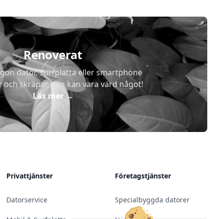
Renoverat
gon dator, surfplatta eller smartphone
r och skräpar, den kan vara värd något!
Läs mer
→
Privattjänster
Företagstjänster
Datorservice
Specialbyggda datorer