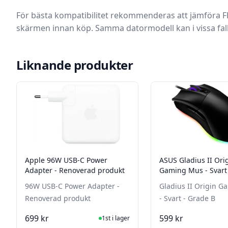
För bästa kompatibilitet rekommenderas att jämföra F
skärmen innan köp. Samma datormodell kan i vissa fall
Liknande produkter
Apple 96W USB-C Power
ASUS Gladius II Ori
Adapter - Renoverad produkt
Gaming Mus - Svart
96W USB-C Power Adapter -
Gladius II Origin 
Renoverad produkt
- Svart - Grade B
I Lager
I La
699 kr
599 kr
1st i lager