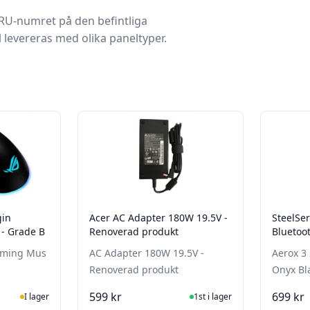
RU-numret på den befintliga
 levereras med olika paneltyper.
gin
Acer AC Adapter 180W 19.5V -
SteelSer
 - Grade B
Renoverad produkt
Bluetoot
A
Gaming Mus
AC Adapter 180W 19.5V -
Aerox 3 
Renoverad produkt
Onyx Bl
ger
I Lager
599 kr
699 kr
I lager
1st i lager