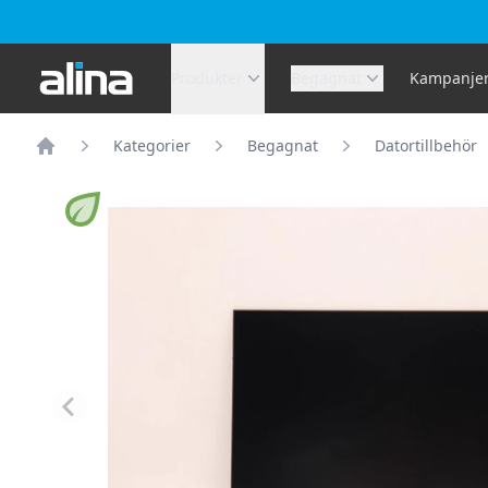
Alina.se
Produkter
Begagnat
Kampanje
Kategorier
Begagnat
Datortillbehör
Hem