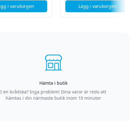
ägg i varukorgen
Lägg i varukorgen
 Renoverad produkt
, SteelSeries Aerox 3 2022 - Bluetooth - Onyx Black - Grade 
, Microsoft Surface 
Hämta i butik
I en brådska? Inga problem! Dina varor är redo att
hämtas i din närmaste butik inom 10 minuter