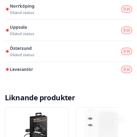
Norrköping
0 st
Okänd status
Uppsala
0 st
Okänd status
Östersund
0 st
Okänd status
Leverantör
0 st
Liknande produkter