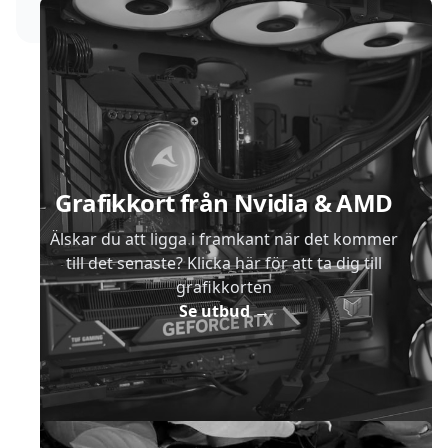
Sidfot
Grafikkort från Nvidia & AMD
Älskar du att ligga i framkant när det kommer
till det senaste? Klicka här för att ta dig till
grafikkorten
Se utbud
→