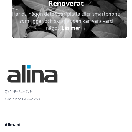
Renoverat
Har du någon dator, surfplatta eller smartphone
som ligger och skräpar, den kan vara värd
något!
Läs mer
→
© 1997-2026
Org.nr: 556438-4260
Allmänt