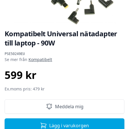
Kompatibelt Universal nätadapter
till laptop - 90W
Produktinformation
PSE50249EU
Se mer från
Kompatibelt
599 kr
SEK
Ex.moms pris: 479 kr
Meddela mig
Lägg i varukorgen