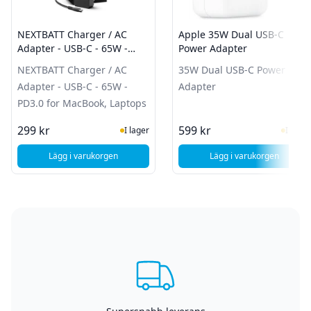
NEXTBATT Charger / AC
Apple 35W Dual USB-C
Adapter - USB-C - 65W -
Power Adapter
PD3.0 for MacBook, Laptops
NEXTBATT Charger / AC
35W Dual USB-C Power
Adapter - USB-C - 65W -
Adapter
PD3.0 for MacBook, Laptops
I Lager
I Lag
299 kr
599 kr
I lager
I lager
Lägg i varukorgen
Lägg i varukorgen
, NEXTBATT Charger / AC Adapter - USB-C - 65W - PD3.0 f
, Apple 35W Dua