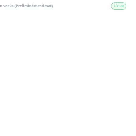
en vecka (Preliminärt estimat)
10+ st