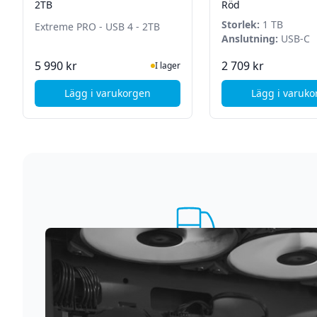
2TB
Röd
Storlek:
1 TB
Extreme PRO - USB 4 - 2TB
Anslutning:
USB-C
I Lager
I La
5 990 kr
2 709 kr
I lager
Lägg i varukorgen
Lägg i varuk
, SanDisk Extreme PRO - USB 4 - 2TB
, Ki
Supersnabb leverans
Vi förstår att du inte vill vänta. Därför packar och
skickar vi dina varor med blixtens hastighet