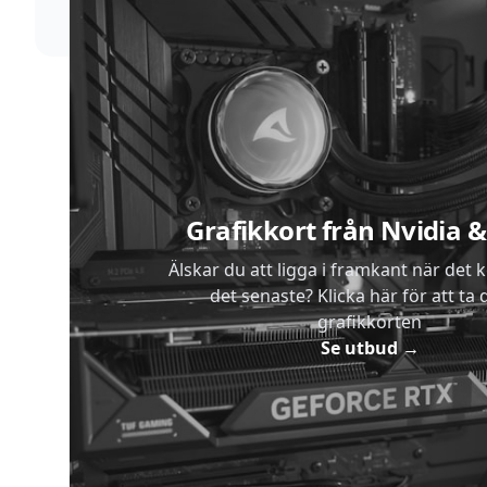
Sidfot
Grafikkort från Nvidia
Älskar du att ligga i framkant när det 
det senaste? Klicka här för att ta di
grafikkorten
Se utbud
→