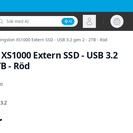
k
Logga in
AI
Inaktivera AI-sökning
ingston XS1000 Extern SSD - USB 3.2 gen 2 - 2TB - Röd
XS1000 Extern SSD - USB 3.2
TB - Röd
ion
on
3.2
r