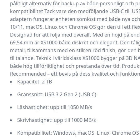
pålitligt alternativ för backup av både personligt och p
kompatibilitet
Tack vare den medföljande USB-C till USB
adaptern fungerar enheten sömlöst med både nya och 
10/11, macOS, Linux och Chrome OS gör den till ett flexi
Designad för att följa med överallt
Med en höjd på end
69,54 mm är XS1000 både diskret och elegant. Den tåli
metall, tillsammans med en stilren röd finish, gör den 
tilltalande.
Teknik i världsklass
XS1000 bygger på 3D NAND
både hög tillförlitlighet och prestanda över tid. Prod
Recommended – ett bevis på dess kvalitet och funktion
Kapacitet: 2 TB
Gränssnitt: USB 3.2 Gen 2 (USB-C)
Läshastighet: upp till 1050 MB/s
Skrivhastighet: upp till 1000 MB/s
Kompatibilitet: Windows, macOS, Linux, Chrome OS