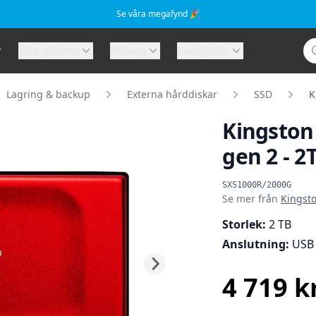
Se våra megafynd 🎉
Sö
r
Våra tjänster
Företag
Kundtjänst
Lagring & backup
Externa hårddiskar
SSD
K
Kingston 
gen 2 - 2
Produktinformat
SXS1000R/2000G
Se mer från
Kingst
Storlek:
2 TB
Anslutning:
USB 
4 719 k
SEK