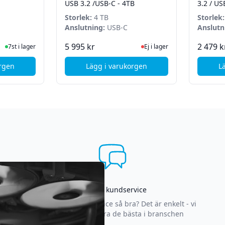
USB 3.2 /USB-C - 4TB
3.2 / US
Storlek:
4 TB
Storlek:
Anslutning:
USB-C
Anslutn
ger
Ej i lager, besök produktsida
5 995 kr
2 479 k
7st i lager
Ej i lager
orgen
Lägg i varukorgen
L
ngston XS1000 SSD 1TB - Röd
, Kingston XS2000 Extern SSD - 
Asgrym kundservice
Varför är vår kundservice så bra? Det är enkelt - vi
strävar efter att vara de bästa i branschen