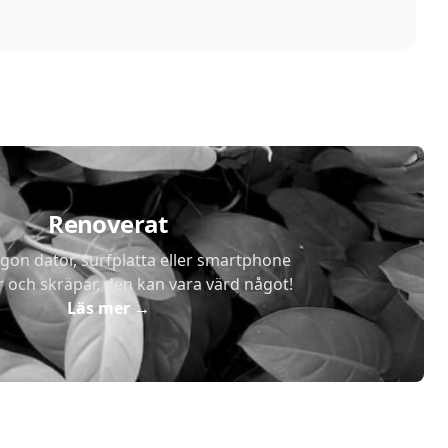
Renoverat
gon dator, surfplatta eller smartphone
r och skräpar, den kan vara värd något!
Läs mer
→