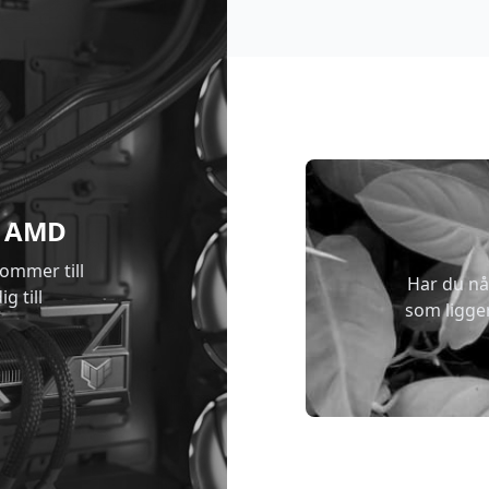
 & AMD
kommer till
Har du nå
g till
som ligge