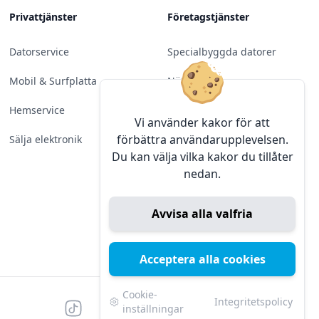
Privattjänster
Företagstjänster
Datorservice
Specialbyggda datorer
Mobil & Surfplatta
Nätverk
Hemservice
Molntjänster &
Vi använder kakor för att
Programvara
förbättra användarupplevelsen.
Sälja elektronik
Du kan välja vilka kakor du tillåter
Server & Backup
nedan.
Kameraövervakning
Avvisa alla valfria
Konferens & Public Display
Sälja elektronik
Acceptera alla cookies
Cookie-
Integritetspolicy
Tiktok
Facebook
Instagram
YouTube
Mörk
Mörkt läge
inställningar