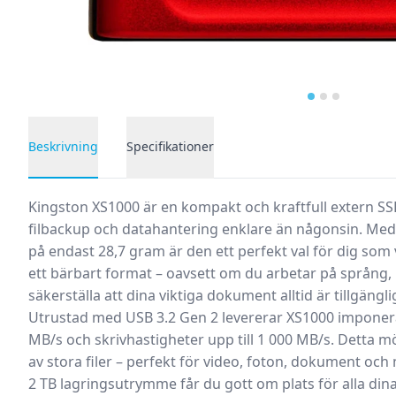
Beskrivning
Specifikationer
Produktbeskrivning
Kingston XS1000 är en kompakt och kraftfull extern SS
filbackup och datahantering enklare än någonsin. Med s
på endast 28,7 gram är den ett perfekt val för dig som vi
ett bärbart format – oavsett om du arbetar på språng, h
säkerställa att dina viktiga dokument alltid är tillgängl
Utrustad med USB 3.2 Gen 2 levererar XS1000 imponeran
MB/s och skrivhastigheter upp till 1 000 MB/s. Detta m
av stora filer – perfekt för video, foton, dokument och
2 TB lagringsutrymme får du gott om plats för alla dina v