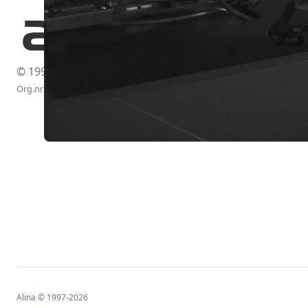
© 1997-2026
Org.nr: 556438-4260
Alina © 1997-2026