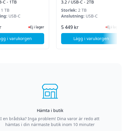
B-C - 1TB
3.2 / USB-C - 2TB
1 TB
Storlek:
2 TB
ing:
USB-C
Anslutning:
USB-C
n för senaste status
Ej i lager, besök produktsidan för senaste status
Ej i lager, besök 
r
5 449 kr
Ej i lager
Ej i lager
ägg i varukorgen
Lägg i varukorgen
USB 3.2 /USB-C - 4TB
, SanDisk Portabel SSD - USB 3.2 / USB-C - 1TB
, SanDisk Portabel S
Hämta i butik
I en brådska? Inga problem! Dina varor är redo att
hämtas i din närmaste butik inom 10 minuter