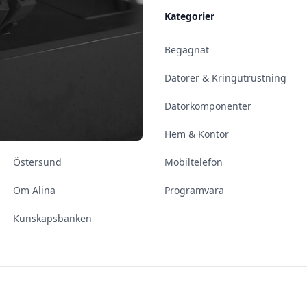
Allmänt
Kategorier
Kontakt & Öppettider
Begagnat
Uppsala
Datorer & Kringutrustning
Enköping
Datorkomponenter
Norrköping
Hem & Kontor
Östersund
Mobiltelefon
Om Alina
Programvara
Kunskapsbanken