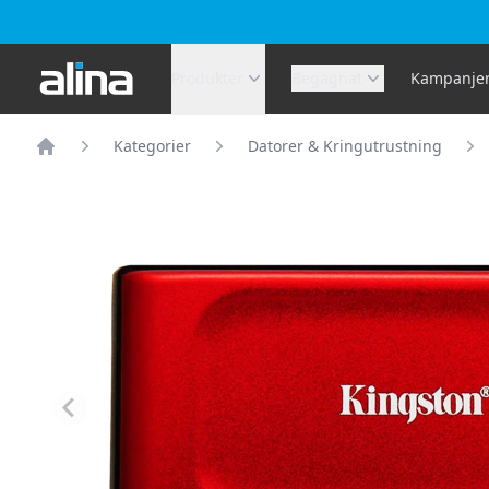
Alina.se
Produkter
Begagnat
Kampanje
Kategorier
Datorer & Kringutrustning
Hem