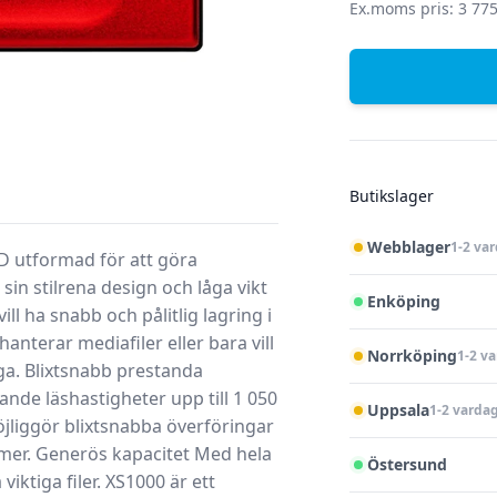
Ex.moms pris: 3 775
Butikslager
Webblager
1-2 va
D utformad för att göra
in stilrena design och låga vikt
Enköping
ll ha snabb och pålitlig lagring i
anterar mediafiler eller bara vill
Norrköping
1-2 v
iga.
Blixtsnabb prestanda
de läshastigheter upp till 1 050
Uppsala
1-2 varda
öjliggör blixtsnabba överföringar
 mer.
Generös kapacitet
Med hela
Östersund
iktiga filer. XS1000 är ett