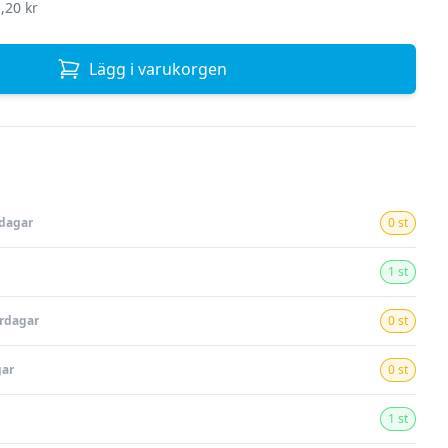
,20 kr
Lägg i varukorgen
rdagar
0 st
1 st
ardagar
0 st
gar
0 st
1 st