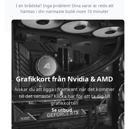
I en brådska? Inga problem! Dina varor är redo att
hämtas i din närmaste butik inom 10 minuter
Sidfot
Grafikkort från Nvidia & AMD
Älskar du att ligga i framkant när det kommer
till det senaste? Klicka här för att ta dig till
grafikkorten
Se utbud
→