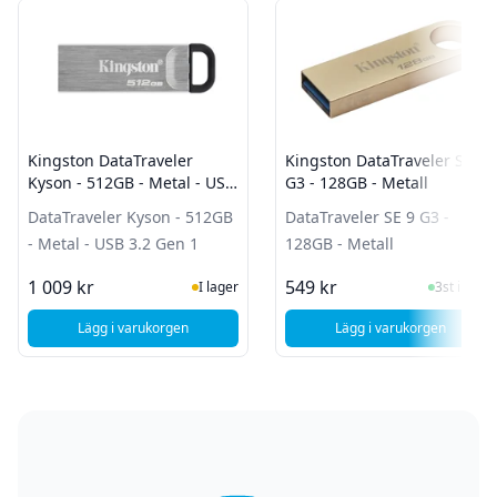
Kingston DataTraveler
Kingston DataTraveler SE 9
Kyson - 512GB - Metal - USB
G3 - 128GB - Metall
3.2 Gen 1
DataTraveler Kyson - 512GB
DataTraveler SE 9 G3 -
- Metal - USB 3.2 Gen 1
128GB - Metall
I Lager
I Lager
1 009 kr
549 kr
I lager
3st i lager
Lägg i varukorgen
Lägg i varukorgen
, Kingston DataTraveler Kyson - 512GB - Metal - USB 3.2 Ge
, Kingston DataTr