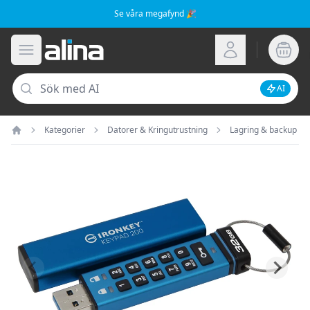
Se våra megafynd 🎉
Alina.se
Öppna meny
Logga in
Sök
AI
Inaktive
Kategorier
Datorer & Kringutrustning
Lagring & backup
Hem