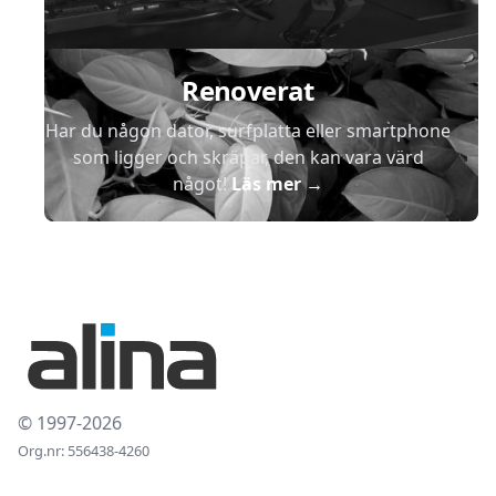
Renoverat
Har du någon dator, surfplatta eller smartphone
som ligger och skräpar, den kan vara värd
något!
Läs mer
→
© 1997-2026
Org.nr: 556438-4260