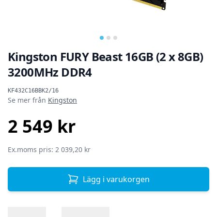
Kingston FURY Beast 16GB (2 x 8GB)
3200MHz DDR4
Produktinformation
KF432C16BBK2/16
Se mer från
Kingston
2 549 kr
SEK
Ex.moms pris: 2 039,20 kr
Lägg i varukorgen