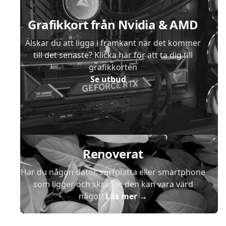
Grafikkort från Nvidia & AMD
Älskar du att ligga i framkant när det kommer
till det senaste? Klicka här för att ta dig till
grafikkorten
Se utbud
→
Renoverat
Har du någon dator, surfplatta eller smartphone
som ligger och skräpar, den kan vara värd
något!
Läs mer
→