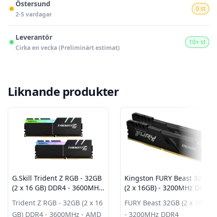
Östersund
0 st
2-5 vardagar
Leverantör
10+ st
Cirka en vecka (Preliminärt estimat)
Liknande produkter
G.Skill Trident Z RGB - 32GB
Kingston FURY Beast 32GB
(2 x 16 GB) DDR4 - 3600MHz
(2 x 16GB) - 3200MHz DDR4
- AMD
Trident Z RGB - 32GB (2 x 16
FURY Beast 32GB (2 x 16GB)
GB) DDR4 - 3600MHz - AMD
- 3200MHz DDR4