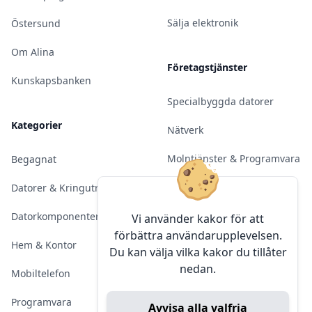
Sälja elektronik
Östersund
Om Alina
Företagstjänster
Kunskapsbanken
Specialbyggda datorer
Kategorier
Nätverk
Molntjänster & Programvara
Begagnat
Server & Backup
Datorer & Kringutrustning
Kameraövervakning
Datorkomponenter
Vi använder kakor för att
förbättra användarupplevelsen.
Konferens & Public Display
Hem & Kontor
Du kan välja vilka kakor du tillåter
nedan.
Sälja elektronik
Mobiltelefon
Programvara
Avvisa alla valfria