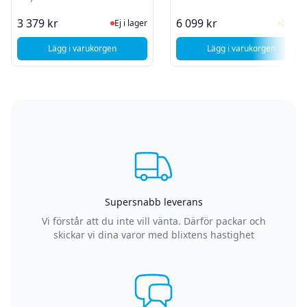
Ej i lager, besök produktsidan för sen
I Lag
3 379 kr
6 099 kr
Ej i lager
I lager
Lägg i varukorgen
Lägg i varukorgen
, G.Skill Trident Z RGB - 32GB (2 x 16 GB) DDR4 - 3600MHz
, Kingston FURY 
Supersnabb leverans
Vi förstår att du inte vill vänta. Därför packar och
skickar vi dina varor med blixtens hastighet