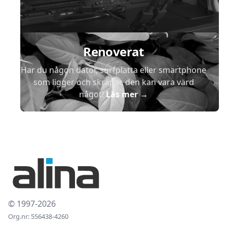
Renoverat
Har du någon dator, surfplatta eller smartphone
som ligger och skräpar, den kan vara värd
något!
Läs mer
→
© 1997-2026
Org.nr: 556438-4260