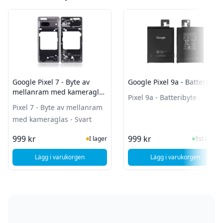
Google Pixel 7 - Byte av
Google Pixel 9a - Batteribyte
mellanram med kameraglas
Pixel 9a - Batteribyte
- Svart
Pixel 7 - Byte av mellanram
med kameraglas - Svart
I Lager
I Lager
999 kr
999 kr
I lager
1st i lager
Lägg i varukorgen
Lägg i varukorgen
, Google Pixel 7 - Byte av mellanram med kameraglas - Sva
, Google Pixel 9a 