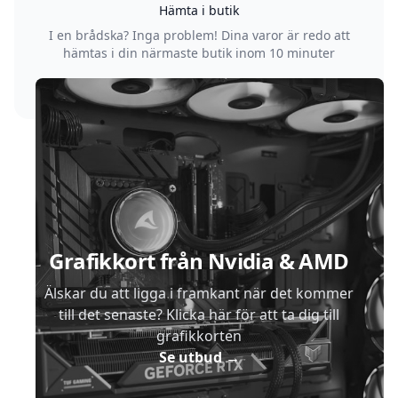
Hämta i butik
I en brådska? Inga problem! Dina varor är redo att
hämtas i din närmaste butik inom 10 minuter
Sidfot
Grafikkort från Nvidia & AMD
Älskar du att ligga i framkant när det kommer
till det senaste? Klicka här för att ta dig till
grafikkorten
Se utbud
→