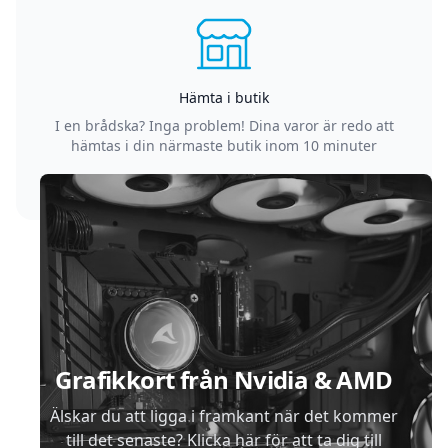
Hämta i butik
I en brådska? Inga problem! Dina varor är redo att
hämtas i din närmaste butik inom 10 minuter
Sidfot
Grafikkort från Nvidia & AMD
Älskar du att ligga i framkant när det kommer
till det senaste? Klicka här för att ta dig till