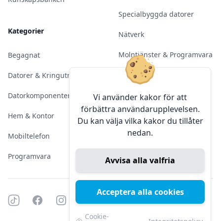
Specialbyggda datorer
Kategorier
Nätverk
Molntjänster & Programvara
Begagnat
Server & Backup
Datorer & Kringutrustning
Kameraövervakning
Datorkomponenter
Vi använder kakor för att
förbättra användarupplevelsen.
Konferens & Public Display
Hem & Kontor
Du kan välja vilka kakor du tillåter
nedan.
Sälja elektronik
Mobiltelefon
Programvara
Avvisa alla valfria
Acceptera alla cookies
Tiktok
Facebook
Instagram
YouTube
Mörkt läge
Mörkt läge
Cookie-