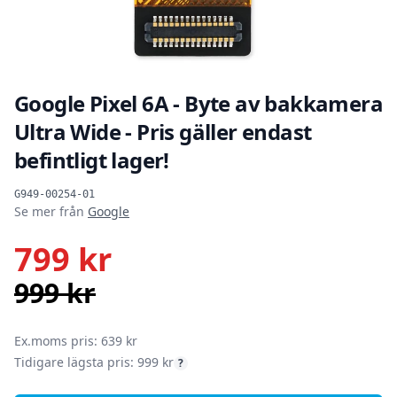
Google Pixel 6A - Byte av bakkamera
Ultra Wide - Pris gäller endast
befintligt lager!
Produktinformation
G949-00254-01
Se mer från
Google
799 kr
999 kr
SEK
Ex.moms pris: 639 kr
Tidigare lägsta pris: 999 kr
?