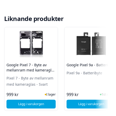
Liknande produkter
Google Pixel 7 - Byte av
Google Pixel 9a - Batteribyte
mellanram med kameraglas
Pixel 9a - Batteribyte
- Svart
Pixel 7 - Byte av mellanram
med kameraglas - Svart
I Lager
I Lager
999 kr
999 kr
I lager
1st i lager
Lägg i varukorgen
Lägg i varukorgen
, Google Pixel 7 - Byte av mellanram med kameraglas - Sva
, Google Pixel 9a 