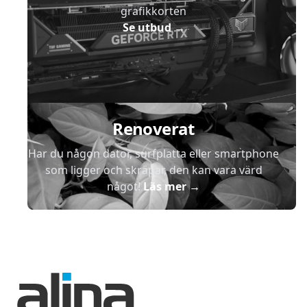
grafikkorten
Se utbud
→
Renoverat
Har du någon dator, surfplatta eller smartphone
som ligger och skräpar, den kan vara värd
något!
Läs mer
→