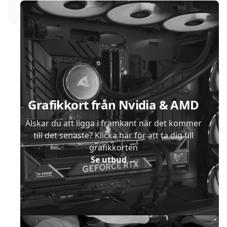
Sidfot
Grafikkort från Nvidia & AMD
Älskar du att ligga i framkant när det kommer
till det senaste? Klicka här för att ta dig till
grafikkorten
Se utbud
→