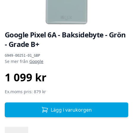
Google Pixel 6A - Baksidebyte - Grön
- Grade B+
Produktinformation
G949-00251-01_GBP
Se mer från
Google
1 099 kr
SEK
Ex.moms pris: 879 kr
Lägg i varukorgen