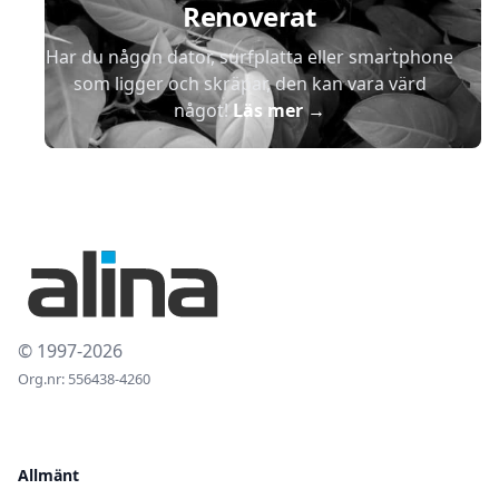
Renoverat
Har du någon dator, surfplatta eller smartphone
som ligger och skräpar, den kan vara värd
något!
Läs mer
→
© 1997-2026
Org.nr: 556438-4260
Allmänt