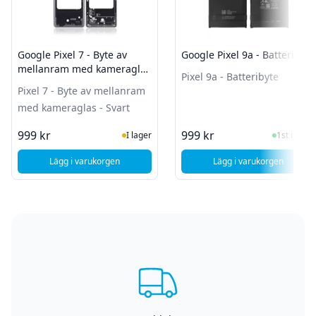
Google Pixel 7 - Byte av
Google Pixel 9a - Batteribyte
mellanram med kameraglas
Pixel 9a - Batteribyte
- Svart
Pixel 7 - Byte av mellanram
med kameraglas - Svart
I Lager
I Lager
999 kr
999 kr
I lager
1st i lager
Lägg i varukorgen
Lägg i varukorgen
, Google Pixel 7 - Byte av mellanram med kameraglas - Sva
, Google Pixel 9a 