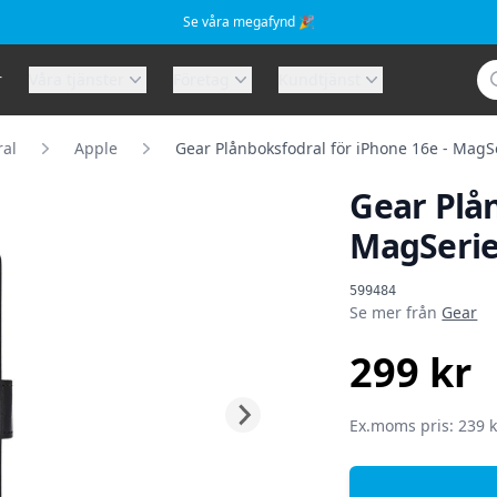
Se våra megafynd 🎉
Sö
r
Våra tjänster
Företag
Kundtjänst
ral
Apple
Gear Plånboksfodral för iPhone 16e - MagSe
Gear Plån
MagSerie 
Produktinformat
599484
Se mer från
Gear
299 kr
SEK
Ex.moms pris: 239 k