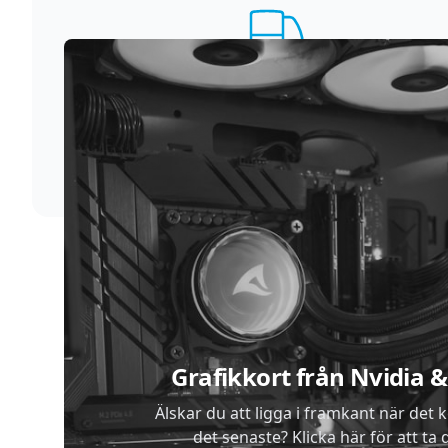
Supersnabb leverans
Vi förstår att du inte vill vänta. Därför packar och
skickar vi dina varor med blixtens hastighet
Sidfot
Grafikkort från Nvidia
Älskar du att ligga i framkant när det 
det senaste? Klicka här för att ta di