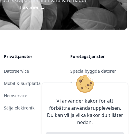
r och skräpar, den kan vara värd något!
Läs mer
→
Privattjänster
Företagstjänster
Datorservice
Specialbyggda datorer
Mobil & Surfplatta
Nätverk
Hemservice
Molntjänster &
Vi använder kakor för att
Programvara
förbättra användarupplevelsen.
Sälja elektronik
Du kan välja vilka kakor du tillåter
Server & Backup
nedan.
Kameraövervakning