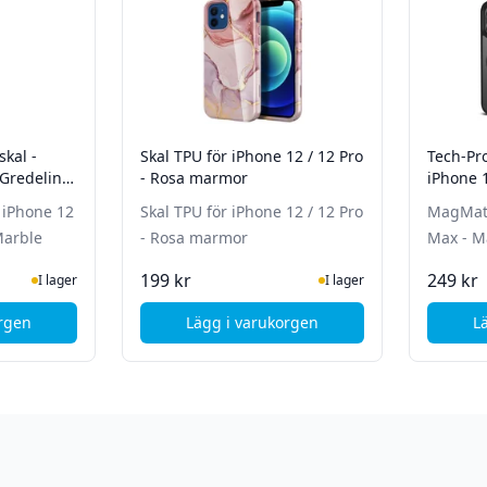
skal -
Skal TPU för iPhone 12 / 12 Pro
Tech-Pr
- Rosa marmor
iPhone 
Matt Sv
2
Skal TPU för iPhone 12 / 12 Pro
MagMat 
Marble
- Rosa marmor
Max - M
te status
ger
I Lager
199 kr
249 kr
I lager
I lager
orgen
Lägg i varukorgen
L
, Gear Onsala - Mobilskal - iPhone 12 / 12 Pro - Gredelin Marble
, Skal TPU för iPhone 12 / 12 Pr