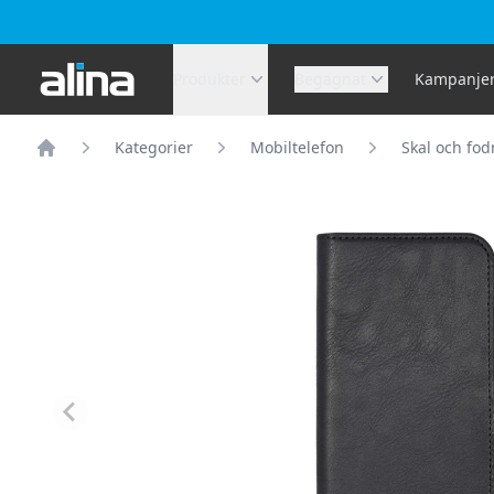
Alina.se
Produkter
Begagnat
Kampanje
Kategorier
Mobiltelefon
Skal och fod
Hem