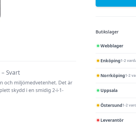
Butikslager
Webblager
Enköping
1-2 vard
– Svart
Norrköping
1-2 v
on och miljömedvetenhet. Det är
lett skydd i en smidig 2-i-1-
Uppsala
Östersund
1-2 var
Leverantör