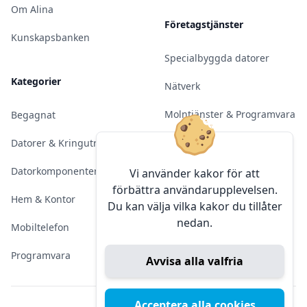
Om Alina
Företagstjänster
Kunskapsbanken
Specialbyggda datorer
Kategorier
Nätverk
Molntjänster & Programvara
Begagnat
Server & Backup
Datorer & Kringutrustning
Kameraövervakning
Datorkomponenter
Vi använder kakor för att
förbättra användarupplevelsen.
Konferens & Public Display
Hem & Kontor
Du kan välja vilka kakor du tillåter
nedan.
Sälja elektronik
Mobiltelefon
Programvara
Avvisa alla valfria
Acceptera alla cookies