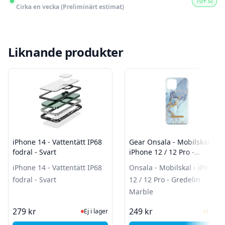
10+ st
Cirka en vecka (Preliminärt estimat)
Liknande produkter
iPhone 14 - Vattentätt IP68
Gear Onsala - Mobilskal -
fodral - Svart
iPhone 12 / 12 Pro -
Gredelin Marble
iPhone 14 - Vattentätt IP68
Onsala - Mobilskal - iPhone
fodral - Svart
12 / 12 Pro - Gredelin
Marble
Ej i lager, besök produktsidan för sen
I Lag
279 kr
249 kr
Ej i lager
I lager