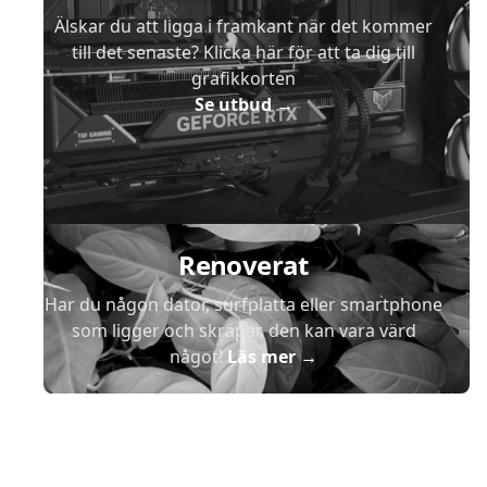
Älskar du att ligga i framkant när det kommer
till det senaste? Klicka här för att ta dig till
grafikkorten
Se utbud
→
Renoverat
Har du någon dator, surfplatta eller smartphone
som ligger och skräpar, den kan vara värd
något!
Läs mer
→