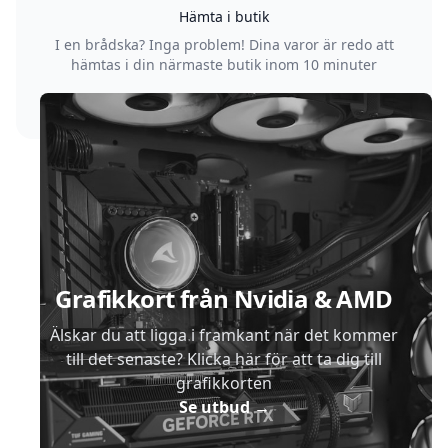
Hämta i butik
I en brådska? Inga problem! Dina varor är redo att
hämtas i din närmaste butik inom 10 minuter
Sidfot
Grafikkort från Nvidia & AMD
Älskar du att ligga i framkant när det kommer
till det senaste? Klicka här för att ta dig till
grafikkorten
Se utbud
→