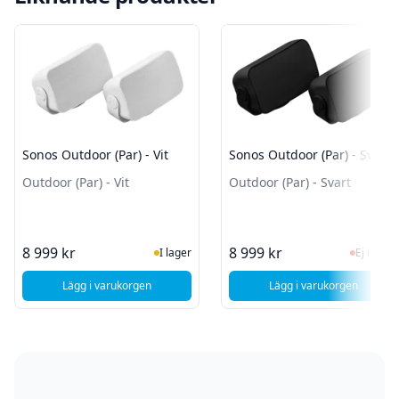
Sonos Outdoor (Par) - Vit
Sonos Outdoor (Par) - Svart
Outdoor (Par) - Vit
Outdoor (Par) - Svart
I Lager
Ej i la
8 999 kr
8 999 kr
I lager
Ej i lager
Lägg i varukorgen
Lägg i varukorgen
, Sonos Outdoor (Par) - Vit
, Sonos Outdoor (