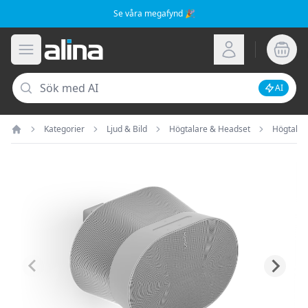
Se våra megafynd 🎉
Alina.se
Öppna meny
Logga in
Sök
AI
Inaktive
Kategorier
Ljud & Bild
Högtalare & Headset
Högtalar
Hem