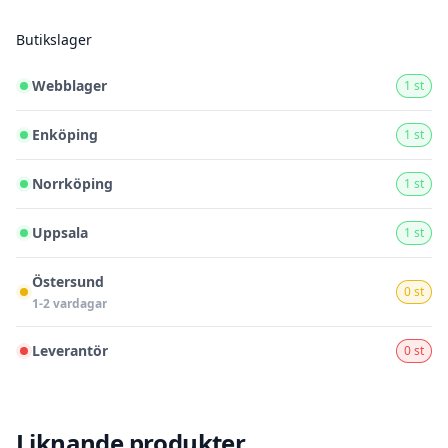
Butikslager
Webblager
1 st
Enköping
1 st
Norrköping
1 st
Uppsala
1 st
Östersund
0 st
1-2 vardagar
Leverantör
0 st
Liknande produkter