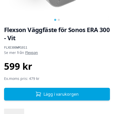
Flexson Väggfäste för Sonos ERA 300
- Vit
Produktinformation
FLXE300WM1011
Se mer från
Flexson
599 kr
SEK
Ex.moms pris: 479 kr
Lägg i varukorgen