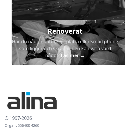
Renoverat
Har du någon dator, surfplatta eller smartphone
som ligger och skräpar, den kan vara värd
något!
Läs mer
→
© 1997-2026
Org.nr: 556438-4260