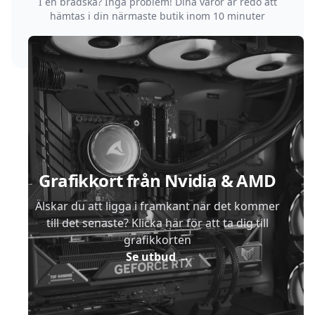
I en brådska? Inga problem! Dina varor är redo att
hämtas i din närmaste butik inom 10 minuter
Sidfot
Grafikkort från Nvidia & AMD
Älskar du att ligga i framkant när det kommer
till det senaste? Klicka här för att ta dig till
grafikkorten
Se utbud
→