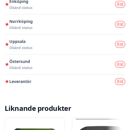
Enköping
0 st
Okänd status
Norrköping
0 st
Okänd status
Uppsala
0 st
Okänd status
Östersund
0 st
Okänd status
Leverantör
0 st
Liknande produkter