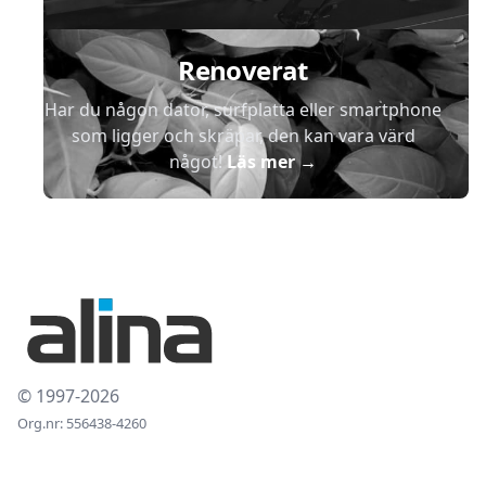
Renoverat
Har du någon dator, surfplatta eller smartphone
som ligger och skräpar, den kan vara värd
något!
Läs mer
→
© 1997-2026
Org.nr: 556438-4260