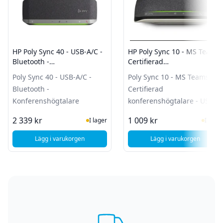
HP Poly Sync 40 - USB-A/C -
HP Poly Sync 10 - MS Teams
Bluetooth -
Certifierad
Konferenshögtalare
konferenshögtalare - USB-A
Poly Sync 40 - USB-A/C -
Poly Sync 10 - MS Teams
Bluetooth -
Certifierad
Konferenshögtalare
konferenshögtalare - USB-A
I Lager
I Lag
2 339 kr
1 009 kr
I lager
I lager
Lägg i varukorgen
Lägg i varukorgen
, HP Poly Sync 40 - USB-A/C - Bluetooth - Konferenshögtala
, HP Poly Sync 10