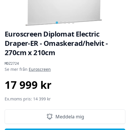
Euroscreen Diplomat Electric
Draper-ER - Omaskerad/helvit -
270cm x 210cm
Produktinformation
MDZ2724
Se mer från
Euroscreen
17 999 kr
SEK
Ex.moms pris: 14 399 kr
Meddela mig