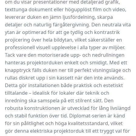
om du visar presentationer med detaljerad grafik,
texttunga dokument eller högupplöst film och video,
levererar duken en jämn ljusfördelning, skarpa
detaljer och naturlig färgåtergivning. Den neutrala vita
ytan är optimerad för att ge tydlig och kontrastrik
projicering över hela bildytan, vilket säkerställer en
professionell visuell upplevelse i alla typer av miljöer.
Tack vare den motoriserade upp- och nedrullningen
hanteras projektorduken enkelt och smidigt. Med ett
knapptryck fälls duken ner till perfekt visningsläge och
rullas diskret upp i sin kassett när den inte används.
Detta gör installationen både praktisk och estetiskt
tilltalande – idealisk för lokaler där teknik och
inredning ska samspela på ett stilrent sätt. Den
robusta konstruktionen är utvecklad för lång livslängd
och stabil funktion över tid. Diplomat-serien är känd
för sin pålitlighet och höga kvalitetsstandard, vilket
gör denna elektriska projektorduk till ett tryggt val för