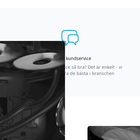
Asgrym kundservice
Varför är vår kundservice så bra? Det är enkelt - vi
strävar efter att vara de bästa i branschen