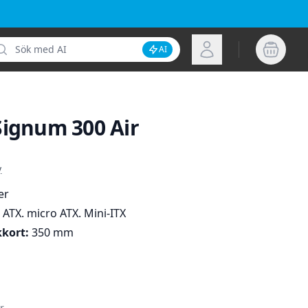
k
Logga in
AI
Inaktivera AI-sökning
Signum 300 Air
ion
y
er
:
ATX. micro ATX. Mini-ITX
kkort:
350 mm
r