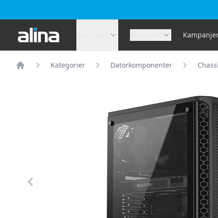
Alina.se
Produkter
Begagnat
Kampanje
Kategorier
Datorkomponenter
Chass
Hem