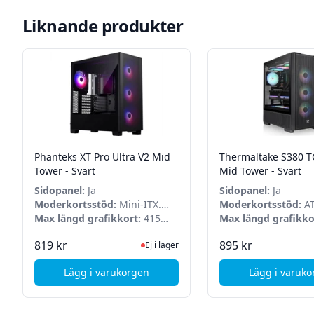
Liknande produkter
Phanteks XT Pro Ultra V2 Mid
Thermaltake S380 
Tower - Svart
Mid Tower - Svart
Sidopanel:
Ja
Sidopanel:
Ja
Moderkortsstöd:
Mini-ITX.
Moderkortsstöd:
AT
micro-ATX. ATX. E-ATX
Max längd grafikkort:
415
ITX. microATX
Max längd grafikko
mm
Ej i lager, besök produktsidan för senas
I La
819 kr
895 kr
Ej i lager
Lägg i varukorgen
Lägg i varuk
, Phanteks XT Pro Ultra V2 Mid Tower - Svart
, Th