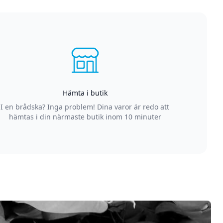
Hämta i butik
I en brådska? Inga problem! Dina varor är redo att
hämtas i din närmaste butik inom 10 minuter