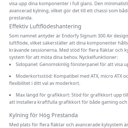
visa upp dina komponenter i full glans. Den minimali
avancerad kylning, vilket gör det till ett chassi som bå
prestanda.
Effektiv Luftflödeshantering
Som namnet antyder är
Endorfy Signum 300 Air
design
luftflöde
, vilket säkerställer att dina komponenter hål
krävande sessionerna. Med stöd för flera fläktar och k
system för att möta dina behov.
Nyckelfunktioner:
Sidopanel:
Genomskinlig fönsterpanel för att visa 
Moderkortsstöd:
Kompatibel med ATX, micro ATX och 
flexibilitet i ditt val av moderkort.
Max längd för grafikkort:
Stöd för grafikkort upp til
att installera kraftfulla grafikkort för både gaming och
Kylning för Hög Prestanda
Med plats för flera fläktar och avancerade kylsystem ä