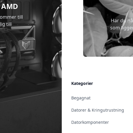
 & AMD
kommer till
Har du nå
g till
som ligge
Allmänt
Kategorier
Kontakt & Öppettider
Begagnat
Uppsala
Datorer & Kringutrustning
Enköping
Datorkomponenter