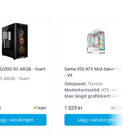
 3200D RS ARGB - Svart
Sama V50 ATX Mid-tower Case
- Vit
S ARGB - Svart
Sidopanel:
Fönster
Moderkortsstöd:
ATX. micro
ATX. Mini-ITX
Max längd grafikkort:
410
mm
I Lager
Ej i lager, besök 
r
1 029 kr
I lager
Ej i lager
ägg i varukorgen
Lägg i varukorgen
, Corsair 3200D RS ARGB - Svart
, Sama V50 ATX Mid-t