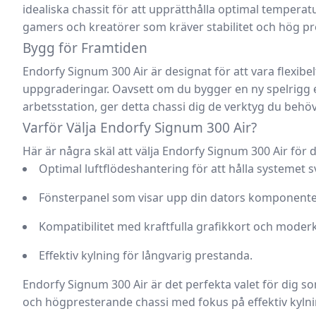
idealiska chassit för att upprätthålla
optimal temperat
gamers och kreatörer som kräver
stabilitet och hög p
Bygg för Framtiden
Endorfy Signum 300 Air
är designat för att vara flexibe
uppgraderingar. Oavsett om du bygger en ny spelrigg 
arbetsstation, ger detta chassi dig de verktyg du behöve
Varför Välja Endorfy Signum 300 Air?
Här är några skäl att välja
Endorfy Signum 300 Air
för d
Optimal luftflödeshantering
för att hålla systemet sv
Fönsterpanel
som visar upp din dators komponente
Kompatibilitet
med kraftfulla grafikkort och moderkor
Effektiv kylning
för långvarig prestanda.
Endorfy Signum 300 Air
är det perfekta valet för dig s
och högpresterande chassi
med fokus på
effektiv kyln