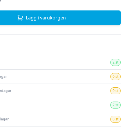
Lägg i varukorgen
2 st
agar
0 st
ardagar
0 st
2 st
dagar
0 st