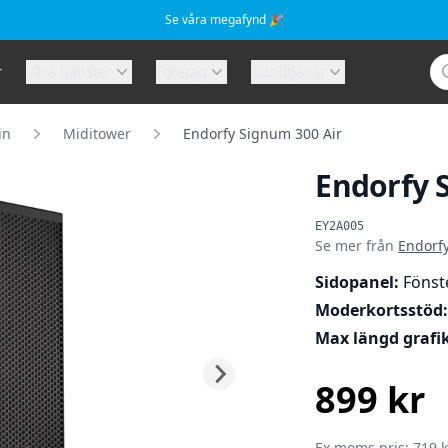
Se våra megafynd 🎉
Sö
r
Våra tjänster
Företag
Kundtjänst
in
Miditower
Endorfy Signum 300 Air
Endorfy 
Produktinformat
EY2A005
Se mer från
Endorf
Sidopanel:
Fönst
Moderkortsstöd
Max längd grafi
899 kr
SEK
Ex.moms pris: 719 k