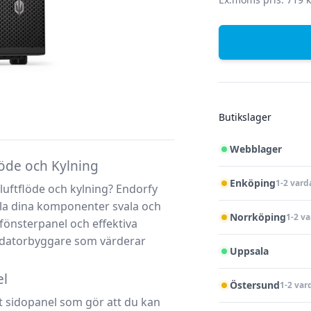
Butikslager
Webblager
löde och Kylning
Enköping
1-2 vard
luftflöde och kylning
?
Endorfy
ålla dina komponenter svala och
Norrköping
1-2 v
fönsterpanel
och
effektiva
h datorbyggare som värderar
Uppsala
el
Östersund
1-2 var
t sidopanel
som gör att du kan