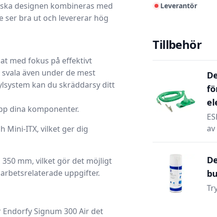
stiska designen kombineras med
Leverantör
de ser bra ut och levererar hög
Tillbehör
at med fokus på
effektivt
ls svala även under de mest
De
ylsystem kan du skräddarsy ditt
fö
el
upp dina komponenter.
ES
av 
Mini-ITX, vilket ger dig
De
l 350 mm, vilket gör det möjligt
 arbetsrelaterade uppgifter.
bu
Tr
r
Endorfy Signum 300 Air
det