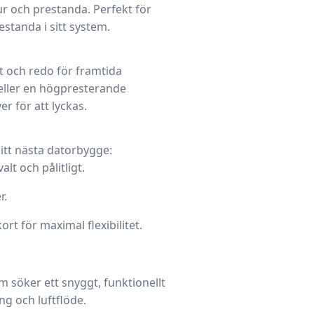
ur och prestanda
. Perfekt för
restanda
i sitt system.
lt och redo för framtida
eller en högpresterande
r för att lyckas.
itt nästa datorbygge:
alt och pålitligt.
r.
t för maximal flexibilitet.
om söker ett
snyggt, funktionellt
ing och luftflöde
.