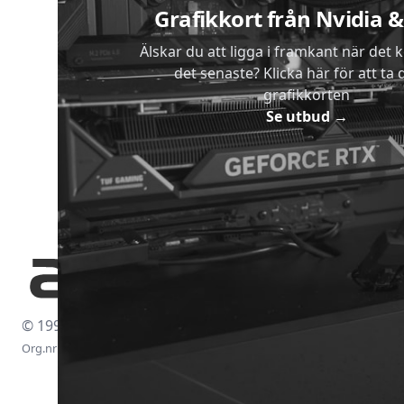
Grafikkort från Nvidia
Älskar du att ligga i framkant när det 
det senaste? Klicka här för att ta di
grafikkorten
Se utbud
→
© 1997-2026
Org.nr: 556438-4260