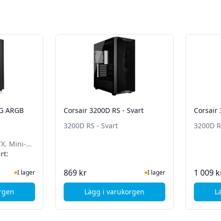
TG ARGB
Corsair 3200D RS - Svart
Corsair
3200D RS - Svart
3200D R
X. Mini-
rt:
te status
ger
I Lager
869 kr
1 009 k
I lager
I lager
orgen
Lägg i varukorgen
L
ermaltake S380 TG ARGB Mid Tower - Svart
, Corsair 3200D RS - Svart