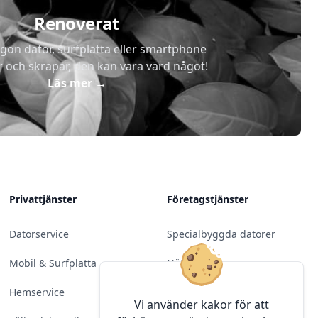
Renoverat
gon dator, surfplatta eller smartphone
r och skräpar, den kan vara värd något!
Läs mer
→
Privattjänster
Företagstjänster
Datorservice
Specialbyggda datorer
Mobil & Surfplatta
Nätverk
Hemservice
Molntjänster &
Vi använder kakor för att
Programvara