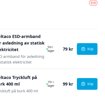
0 st
ltaco ESD-armband
r avledning av statisk
I Lager
5st i
79 kr
ektricitet
Köp
, Deltaco E
lager
D-armband för avledning
statisk elektricitet
ltaco Tryckluft på
I Lager
10+ i
rk 400 ml
99 kr
Köp
, Deltaco T
lager
yckluft på burk 400 ml