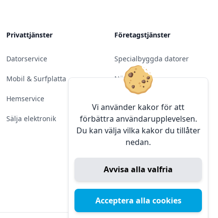
Privattjänster
Företagstjänster
Datorservice
Specialbyggda datorer
Mobil & Surfplatta
Nätverk
Hemservice
Molntjänster &
Vi använder kakor för att
Programvara
förbättra användarupplevelsen.
Sälja elektronik
Du kan välja vilka kakor du tillåter
Server & Backup
nedan.
Kameraövervakning
Avvisa alla valfria
Konferens & Public Display
Sälja elektronik
Acceptera alla cookies