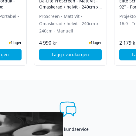
torduk -
Da-Lite ProScreen - Matt Vit -
Elite Sc
od
Omaskerad / helvit - 240cm x
92" - Po
240cm - Manuell
Portabel -
ProScreen - Matt Vit -
Projekto
Omaskerad / helvit - 240cm x
16:9 - T
240cm - Manuell
ger
I Lager
4 990 kr
2 179 k
I lager
I lager
orgen
Lägg i varukorgen
L
 - Tripod
te Screens Projektorduk - 85" - Portabel - Tripod
, Da-Lite ProScreen - Matt Vit -
Asgrym kundservice