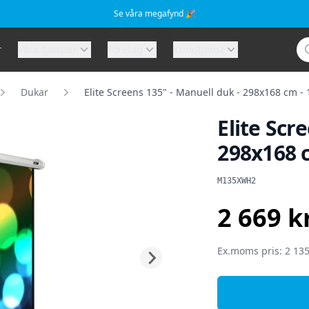
Se våra megafynd 🎉
Sö
r
Våra tjänster
Företag
Kundtjänst
Dukar
Elite Screens 135" - Manuell duk - 298x168 cm - 
Elite Scr
298x168 c
Produktinformat
M135XWH2
2 669 k
SEK
Ex.moms pris: 2 135