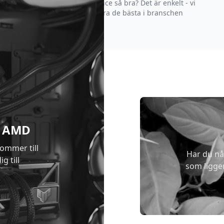
Varför är vår kundservice så bra? Det är enkelt - vi
strävar efter att vara de bästa i branschen
 & AMD
kommer till
Har du nå
g till
som ligge