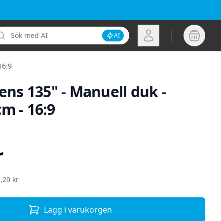
k
Logga in
AI
Inaktivera AI-sökning
16:9
eens 135" - Manuell duk -
m - 16:9
ion
r
,20 kr
Lägg i varukorgen