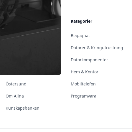
Allmänt
Kategorier
Kontakt & Öppettider
Begagnat
Uppsala
Datorer & Kringutrustning
Enköping
Datorkomponenter
Norrköping
Hem & Kontor
Östersund
Mobiltelefon
Om Alina
Programvara
Kunskapsbanken