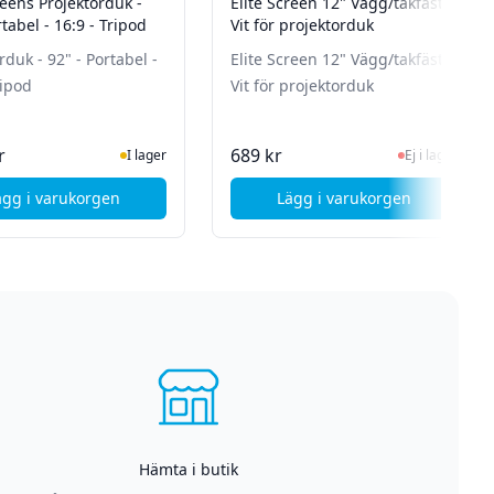
reens Projektorduk -
Elite Screen 12" Vägg/takfäste
rtabel - 16:9 - Tripod
Vit för projektorduk
rduk - 92" - Portabel -
Elite Screen 12" Vägg/takfäste
ripod
Vit för projektorduk
I Lager
Ej i lager, besök 
r
689 kr
I lager
Ej i lager
ägg i varukorgen
Lägg i varukorgen
 Omaskerad / helvit - 240cm x 240cm - Manuell
, Elite Screens Projektorduk - 92" - Portabel - 16:9 - Tripod
, Elite Screen 12" Vä
Hämta i butik