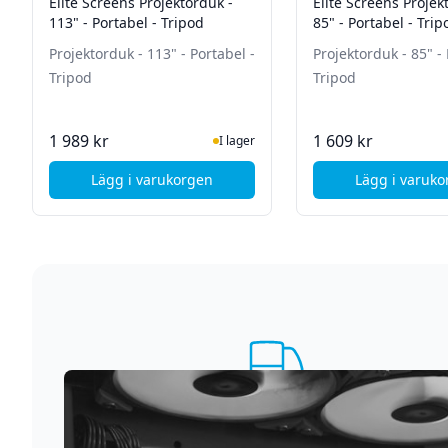
Elite Screens Projektorduk -
Elite Screens Projek
113" - Portabel - Tripod
85" - Portabel - Trip
Projektorduk - 113" - Portabel -
Projektorduk - 85" - 
Tripod
Tripod
I Lager
I La
1 989 kr
1 609 kr
I lager
Lägg i varukorgen
Lägg i varuk
, Elite Screens Projektorduk - 113" - Portabel
, Eli
Supersnabb leverans