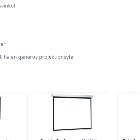
svinkel
öer
ill ha en generös projektionsyta