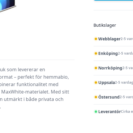
Butikslager
Webblager
2-5 va
Enköping
2-5 vard
Norrköping
2-5 v
uk som levererar en
format – perfekt för hemmabio,
Uppsala
2-5 varda
inerar funktionalitet med
e MaxWhite-materialet. Med sitt
Östersund
2-5 var
n utmärkt i både privata och
.
Leverantör
Cirka 