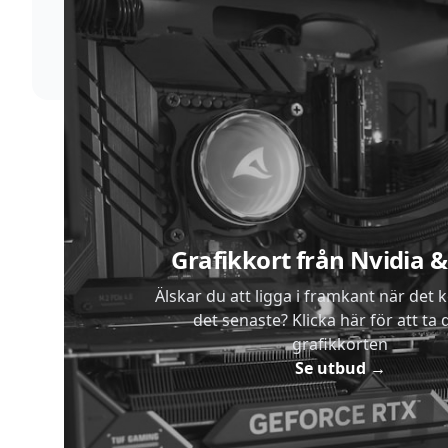
Vi förstår att du inte vill vänta. Därför packar och
skickar vi dina varor med blixtens hastighet
Sidfot
Grafikkort från Nvidia
Älskar du att ligga i framkant när det 
det senaste? Klicka här för att ta di
grafikkorten
Se utbud
→