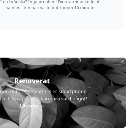
I en brådska? Inga problem! Dina varor är redo att
hämtas i din närmaste butik inom 10 minuter
Renoverat
gon dator, surfplatta eller smartphone
r och skräpar, den kan vara värd något!
Läs mer
→