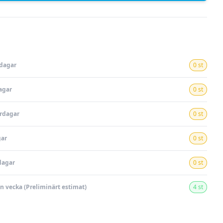
rdagar
0 st
agar
0 st
ardagar
0 st
gar
0 st
dagar
0 st
en vecka (Preliminärt estimat)
4 st