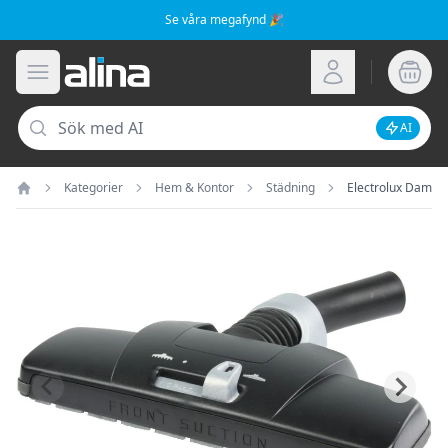
Se våra megafynd 🎉
Alina.se
Öppna meny
Logga in
Sök
AI
Inaktive
Kategorier
Hem & Kontor
Städning
Electrolux Damms
Hem