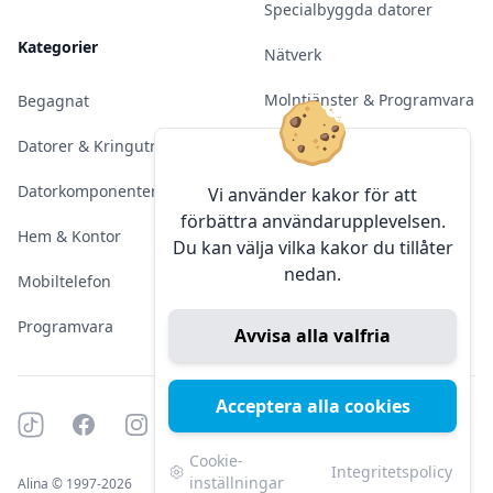
Specialbyggda datorer
Kategorier
Nätverk
Molntjänster & Programvara
Begagnat
Server & Backup
Datorer & Kringutrustning
Kameraövervakning
Datorkomponenter
Vi använder kakor för att
förbättra användarupplevelsen.
Konferens & Public Display
Hem & Kontor
Du kan välja vilka kakor du tillåter
nedan.
Sälja elektronik
Mobiltelefon
Programvara
Avvisa alla valfria
Acceptera alla cookies
Tiktok
Facebook
Instagram
YouTube
Mörkt läge
Mörkt läge
Cookie-
Integritetspolicy
inställningar
Alina © 1997-2026