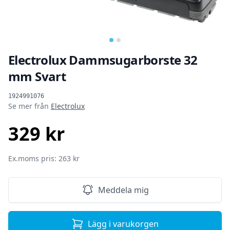
Electrolux Dammsugarborste 32
mm Svart
Produktinformation
1924991076
Se mer från
Electrolux
329 kr
SEK
Ex.moms pris: 263 kr
Meddela mig
Lägg i varukorgen