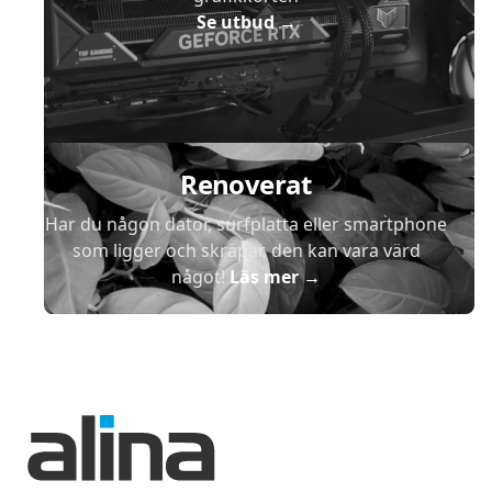
Se utbud
→
Renoverat
Har du någon dator, surfplatta eller smartphone
som ligger och skräpar, den kan vara värd
något!
Läs mer
→