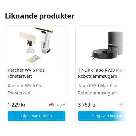
Liknande produkter
Kärcher WV 6 Plus
TP-Link Tapo RV30 Max Plus
Fönstertvätt
Robotdammsugare
Kärcher WV 6 Plus
Tapo RV30 Max Plus
Fönstertvätt
Robotdammsugare
Ej i lager, besök produktsidan för sen
Ej i la
1 229 kr
3 769 kr
Ej i lager
Ej i lager
Lägg i varukorgen
Lägg i varukorgen
, Kärcher WV 6 Plus Fönstertvätt
, TP-Link Tapo 