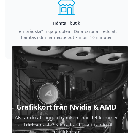
Hämta i butik
I en brådska? Inga problem! Dina varor är redo att
hämtas i din närmaste butik inom 10 minuter
Sidfot
Grafikkort från Nvidia & AMD
Älskar du att ligga i framkant när det kommer
till det senaste? Klicka här för att ta dig till
grafikkorten