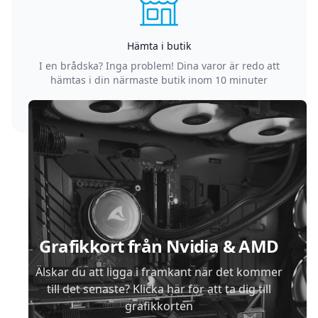
Hämta i butik
I en brådska? Inga problem! Dina varor är redo att
hämtas i din närmaste butik inom 10 minuter
Sidfot
Grafikkort från Nvidia & AMD
Älskar du att ligga i framkant när det kommer
till det senaste? Klicka här för att ta dig till
grafikkorten