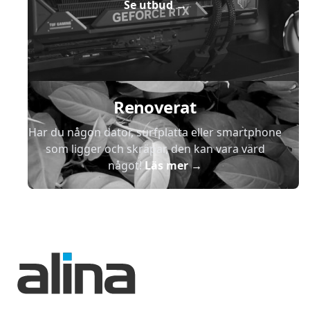
Se utbud
→
Renoverat
Har du någon dator, surfplatta eller smartphone
som ligger och skräpar, den kan vara värd
något!
Läs mer
→