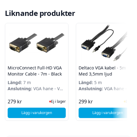
Liknande produkter
MicroConnect Full-HD VGA
Deltaco VGA kabel - 5m -
Monitor Cable - 7m - Black
Med 3,5mm ljud
Längd:
7 m
Längd:
5 m
Anslutning:
VGA hane - VGA
Anslutning:
VGA hane - VGA
hane
hane
Ej i lager, besök produktsidan för sen
I Lag
279 kr
299 kr
Ej i lager
I lager
Lägg i varukorgen
Lägg i varukorgen
, MicroConnect Full-HD VGA Monitor Cable - 7m - Black
, Deltaco VGA ka