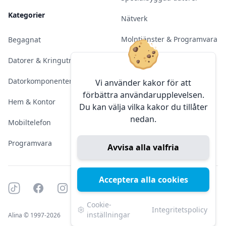
Kategorier
Nätverk
Molntjänster & Programvara
Begagnat
Server & Backup
Datorer & Kringutrustning
Kameraövervakning
Datorkomponenter
Vi använder kakor för att
förbättra användarupplevelsen.
Konferens & Public Display
Hem & Kontor
Du kan välja vilka kakor du tillåter
nedan.
Sälja elektronik
Mobiltelefon
Programvara
Avvisa alla valfria
Acceptera alla cookies
Tiktok
Facebook
Instagram
YouTube
Mörkt läge
Mörkt läge
Cookie-
Integritetspolicy
inställningar
Alina © 1997-2026