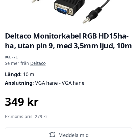
Deltaco Monitorkabel RGB HD15ha-
ha, utan pin 9, med 3,5mm ljud, 10m
Produktinformation
RGB-7E
Se mer från
Deltaco
Längd:
10 m
Anslutning:
VGA hane - VGA hane
349 kr
SEK
Ex.moms pris: 279 kr
Meddela mig