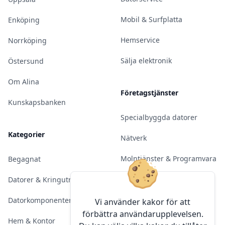
Mobil & Surfplatta
Enköping
Hemservice
Norrköping
Sälja elektronik
Östersund
Om Alina
Företagstjänster
Kunskapsbanken
Specialbyggda datorer
Kategorier
Nätverk
Molntjänster & Programvara
Begagnat
Server & Backup
Datorer & Kringutrustning
Kameraövervakning
Datorkomponenter
Vi använder kakor för att
förbättra användarupplevelsen.
Konferens & Public Display
Hem & Kontor