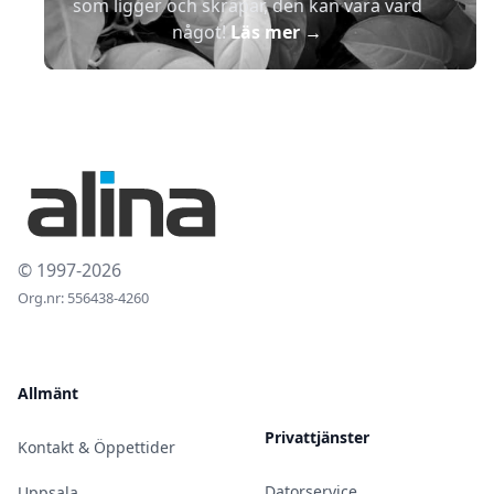
som ligger och skräpar, den kan vara värd
något!
Läs mer
→
© 1997-2026
Org.nr: 556438-4260
Allmänt
Privattjänster
Kontakt & Öppettider
Datorservice
Uppsala