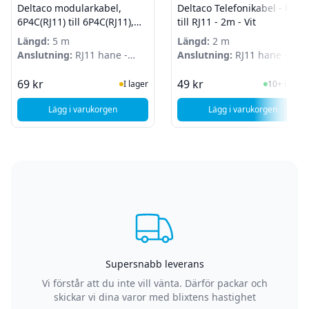
Deltaco modularkabel,
Deltaco Telefonikabel - RJ11
6P4C(RJ11) till 6P4C(RJ11),
till RJ11 - 2m - Vit
5m, vit
Längd:
5 m
Längd:
2 m
Anslutning:
RJ11 hane -
Anslutning:
RJ11 hane -
RJ11 hane
RJ11 hane
I Lager
I Lager
69 kr
49 kr
I lager
10+ i lager
Lägg i varukorgen
Lägg i varukorgen
, Deltaco modularkabel, 6P4C(RJ11) till 6P4C(RJ11), 5m, vit
, Deltaco Telefonik
Supersnabb leverans
Vi förstår att du inte vill vänta. Därför packar och
skickar vi dina varor med blixtens hastighet