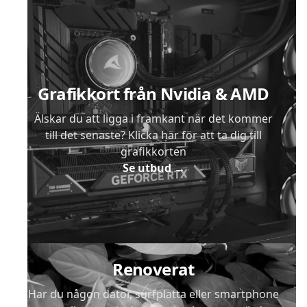
Sidfot
Grafikkort från Nvidia & AMD
Älskar du att ligga i framkant när det kommer
till det senaste? Klicka här för att ta dig till
grafikkorten
Se utbud
→
Renoverat
Har du någon dator, surfplatta eller smartphone