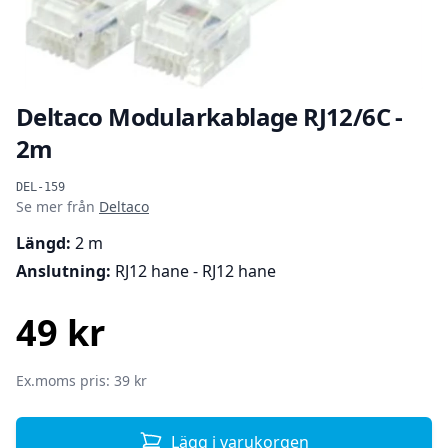
Deltaco Modularkablage RJ12/6C -
2m
Produktinformation
DEL-159
Se mer från
Deltaco
Längd:
2 m
Anslutning:
RJ12 hane - RJ12 hane
49 kr
SEK
Ex.moms pris: 39 kr
Lägg i varukorgen