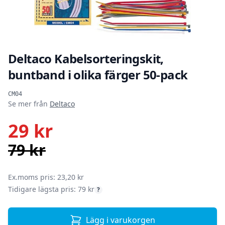
Deltaco Kabelsorteringskit,
buntband i olika färger 50-pack
Produktinformation
CM04
Se mer från
Deltaco
29 kr
79 kr
SEK
Ex.moms pris: 23,20 kr
Tidigare lägsta pris: 79 kr
?
Lägg i varukorgen