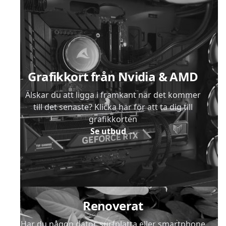
Sidfot
Grafikkort från Nvidia & AMD
Älskar du att ligga i framkant när det kommer
till det senaste? Klicka här för att ta dig till
grafikkorten
Se utbud
→
Renoverat
Har du någon dator, surfplatta eller smartphone