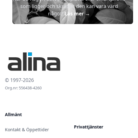
som ligger och skräpar, den kan vara värd
något!
Läs mer
→
© 1997-2026
Org.nr: 556438-4260
Allmänt
Privattjänster
Kontakt & Öppettider