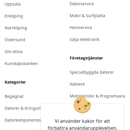
Datorservice
Uppsala
Mobil & Surfplatta
Enköping
Hemservice
Norrköping
Sälja elektronik
Östersund
Om Alina
Företagstjänster
Kunskapsbanken
Specialbyggda datorer
Kategorier
Nätverk
Molntjänster & Programvara
Begagnat
Server & Backup
Datorer & Kringutrustning
Kameraövervakning
Datorkomponenter
Vi använder kakor för att
förbättra användarupplevelsen.