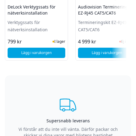
DeLock Verktygssats för
Audiovision Termineringskit
nätverksinstallation
EZ-RJ45 CAT5/CAT6
Verktygssats för
Termineringskit EZ-RJ45
nätverksinstallation
CAT5/CAT6
I Lager
Ej i la
799 kr
4 999 kr
I lager
Ej i lager
Lägg i varukorgen
Lägg i varukorgen
, DeLock Verktygssats för nätverksinstallation
, Audiovision Te
Supersnabb leverans
Vi förstår att du inte vill vänta. Därför packar och
skickar vi dina varor med blixtens hastighet