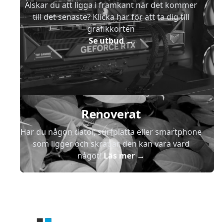
Älskar du att ligga i framkant när det kommer
till det senaste? Klicka här för att ta dig till
grafikkorten
Se utbud
→
Renoverat
Har du någon dator, surfplatta eller smartphone
som ligger och skräpar, den kan vara värd
något!
Läs mer
→