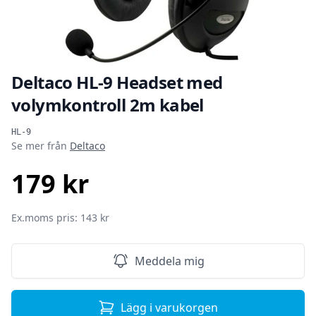
Deltaco HL-9 Headset med
volymkontroll 2m kabel
Produktinformation
HL-9
Se mer från
Deltaco
179 kr
SEK
Ex.moms pris: 143 kr
Meddela mig
Lägg i varukorgen