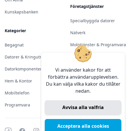
Företagstjänster
Kunskapsbanken
Specialbyggda datorer
Kategorier
Nätverk
Molntjänster & Programvara
Begagnat
Server & Backup
Datorer & Kringutrustning
Kameraövervakning
Datorkomponenter
Vi använder kakor för att
förbättra användarupplevelsen.
Konferens & Public Display
Hem & Kontor
Du kan välja vilka kakor du tillåter
nedan.
Sälja elektronik
Mobiltelefon
Programvara
Avvisa alla valfria
Acceptera alla cookies
Tiktok
Facebook
Instagram
YouTube
Mörkt läge
Mörkt läge