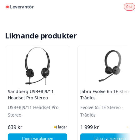
Leverantör
0 st
Liknande produkter
Sandberg USB+RJ9/11
Jabra Evolve 65 TE Stereo -
Headset Pro Stereo
Trådlös
USB+RJ9/11 Headset Pro
Evolve 65 TE Stereo -
Stereo
Trådlös
I Lager
I Lag
639 kr
1 999 kr
I lager
I lager
Lägg i varukorgen
Lägg i varukorgen