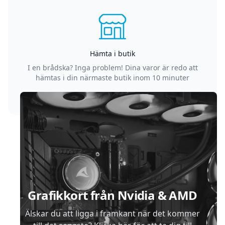
Hämta i butik
I en brådska? Inga problem! Dina varor är redo att
hämtas i din närmaste butik inom 10 minuter
Sidfot
Grafikkort från Nvidia & AMD
Älskar du att ligga i framkant när det kommer