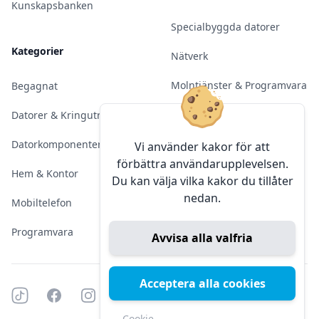
Kunskapsbanken
Specialbyggda datorer
Kategorier
Nätverk
Molntjänster & Programvara
Begagnat
Server & Backup
Datorer & Kringutrustning
Kameraövervakning
Datorkomponenter
Vi använder kakor för att
förbättra användarupplevelsen.
Konferens & Public Display
Hem & Kontor
Du kan välja vilka kakor du tillåter
nedan.
Sälja elektronik
Mobiltelefon
Programvara
Avvisa alla valfria
Acceptera alla cookies
Tiktok
Facebook
Instagram
YouTube
Mörkt läge
Mörkt läge
Cookie-