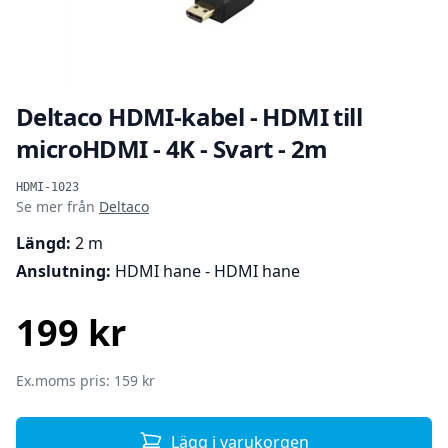
Deltaco HDMI-kabel - HDMI till
microHDMI - 4K - Svart - 2m
Produktinformation
HDMI-1023
Se mer från
Deltaco
Längd:
2 m
Anslutning:
HDMI hane - HDMI hane
199 kr
SEK
Ex.moms pris: 159 kr
Lägg i varukorgen