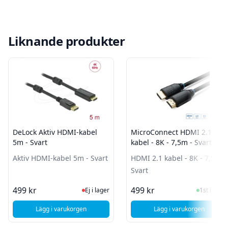
Liknande produkter
DeLock Aktiv HDMI-kabel
MicroConnect HDMI 2.1
5m - Svart
kabel - 8K - 7,5m - Svart
Aktiv HDMI-kabel 5m - Svart
HDMI 2.1 kabel - 8K - 7,5m -
Svart
Ej i lager, besök produktsidan för sen
I Lager
499 kr
499 kr
Ej i lager
1st i lager
Lägg i varukorgen
Lägg i varukorgen
, DeLock Aktiv HDMI-kabel 5m - Svart
, MicroConnect HD