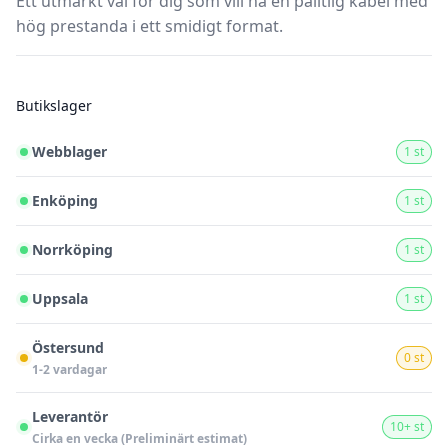
Ett utmärkt val för dig som vill ha en pålitlig kabel med
hög prestanda i ett smidigt format.
Butikslager
Webblager
1 st
Enköping
1 st
Norrköping
1 st
Uppsala
1 st
Östersund
0 st
1-2 vardagar
Leverantör
10+ st
Cirka en vecka (Preliminärt estimat)