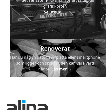
till det senaste? Klicka här för att ta dig till
grafikkorten
Se utbud
→
Renoverat
Har du någon dator, surfplatta eller smartphone
som ligger och skräpar, den kan vara värd
något!
Läs mer
→