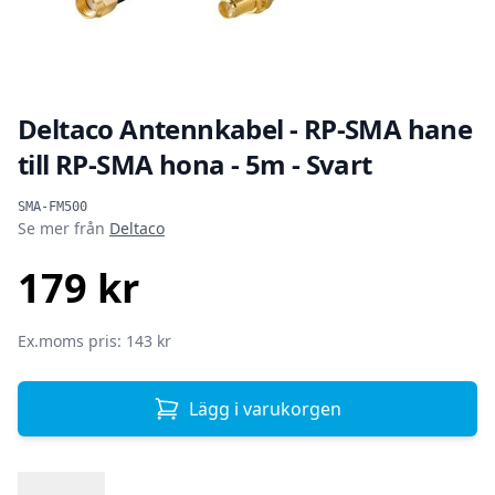
Deltaco Antennkabel - RP-SMA hane
till RP-SMA hona - 5m - Svart
Produktinformation
SMA-FM500
Se mer från
Deltaco
179 kr
SEK
Ex.moms pris: 143 kr
Lägg i varukorgen