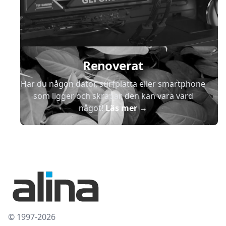
Renoverat
Har du någon dator, surfplatta eller smartphone
som ligger och skräpar, den kan vara värd
något!
Läs mer
→
© 1997-2026