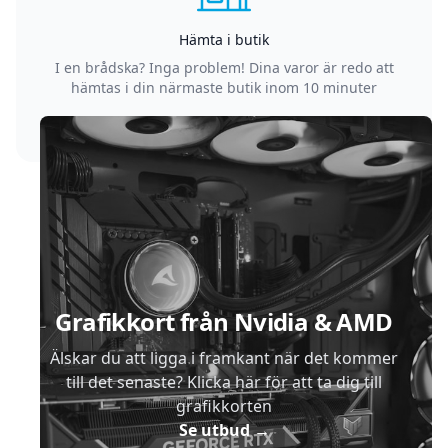
Hämta i butik
I en brådska? Inga problem! Dina varor är redo att
hämtas i din närmaste butik inom 10 minuter
Sidfot
Grafikkort från Nvidia & AMD
Älskar du att ligga i framkant när det kommer
till det senaste? Klicka här för att ta dig till
grafikkorten
Se utbud
→