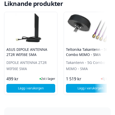
Liknande produkter
ASUS DIPOLE ANTENNA
Teltonika Takantenn - 5G
2T2R WIFI6E SMA
Combo MIMO - SMA
DIPOLE ANTENNA 2T2R
Takantenn - 5G Combo
WIFI6E SMA
MIMO - SMA
I Lager
Ej i la
499 kr
1 519 kr
2st i lager
Ej i lager
Lägg i varukorgen
Lägg i varukorgen
, ASUS DIPOLE ANTENNA 2T2R WIFI6E SMA
, Teltonika Taka