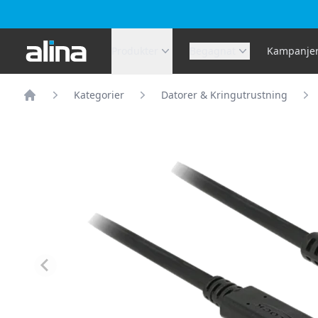
Alina.se
Produkter
Begagnat
Kampanje
Kategorier
Datorer & Kringutrustning
Hem