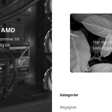
 & AMD
kommer till
Har du nå
g till
som ligge
Allmänt
Kategorier
Kontakt & Öppettider
Begagnat