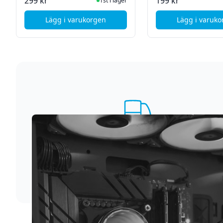
I Lager
I La
299 kr
199 kr
1st i lager
Lägg i varukorgen
Lägg i varuk
, MicroConnect Premium USB-C kabel - Förlä
, App
Supersnabb leverans
Vi förstår att du inte vill vänta. Därför packar och
skickar vi dina varor med blixtens hastighet