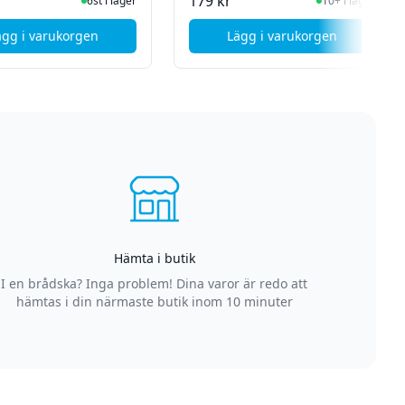
I Lager
I Lager
179 kr
6st i lager
10+ i lager
ägg i varukorgen
Lägg i varukorgen
e - 1m
, Apple USB-C to Lightning cable - 2m
, Apple USB-C to US
Hämta i butik
I en brådska? Inga problem! Dina varor är redo att
hämtas i din närmaste butik inom 10 minuter