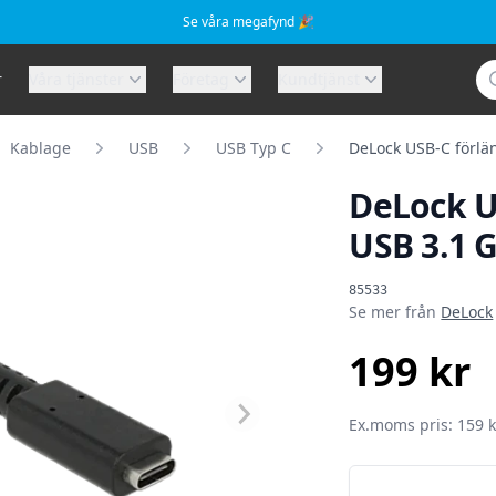
Se våra megafynd 🎉
Sö
r
Våra tjänster
Företag
Kundtjänst
Kablage
USB
USB Typ C
DeLock USB-C förlän
DeLock U
USB 3.1 G
Produktinformat
85533
Se mer från
DeLock
199 kr
SEK
Ex.moms pris: 159 k