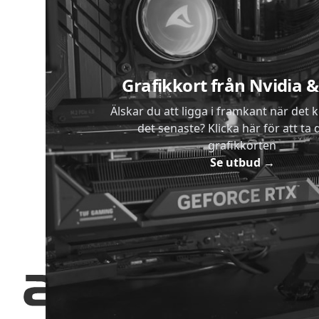
Sidfot
Grafikkort från Nvidia
Älskar du att ligga i framkant när det 
det senaste? Klicka här för att ta di
grafikkorten
Se utbud
→