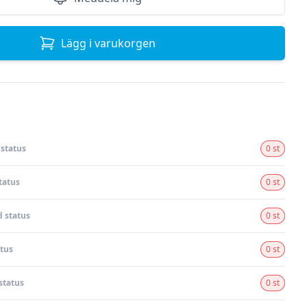
Lägg i varukorgen
status
0 st
tatus
0 st
 status
0 st
tus
0 st
status
0 st