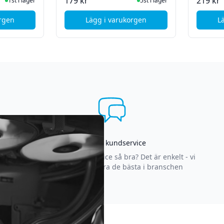
ger
I Lager
179 kr
219 kr
1st i lager
5st i lager
orgen
Lägg i varukorgen
L
ngning - 1m - Svart
le USB-C to Lightning Cable - 1m - White - Bulk
, Apple USB-C to Lightning Cabl
Asgrym kundservice
Varför är vår kundservice så bra? Det är enkelt - vi
strävar efter att vara de bästa i branschen