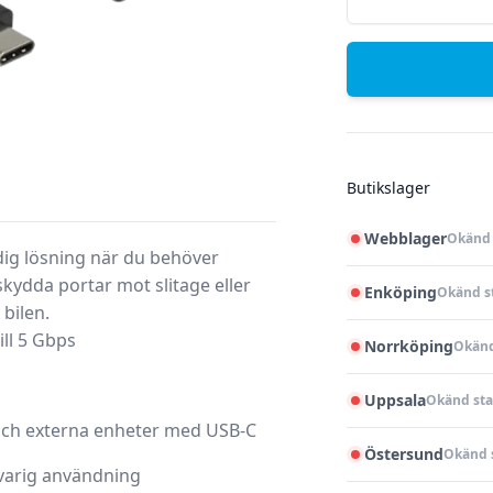
Butikslager
Webblager
Okänd 
idig lösning när du behöver
skydda portar mot slitage eller
Enköping
Okänd s
 bilen.
ll 5 Gbps
Norrköping
Okänd
Uppsala
Okänd sta
ch externa enheter med USB-C
Östersund
Okänd 
gvarig användning