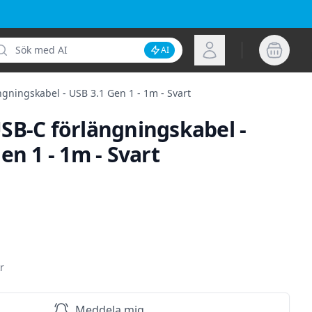
k
Logga in
AI
Inaktivera AI-sökning
gningskabel - USB 3.1 Gen 1 - 1m - Svart
SB-C förlängningskabel -
en 1 - 1m - Svart
ion
r
Meddela mig