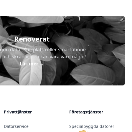
Renoverat
gon dator, surfplatta eller smartphone
r och skräpar, den kan vara värd något!
Läs mer
→
Privattjänster
Företagstjänster
Datorservice
Specialbyggda datorer