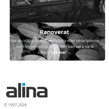
Renoverat
Har du någon dator, surfplatta eller smartphone
som ligger och skräpar, den kan vara värd
något!
Läs mer
→
© 1997-2026