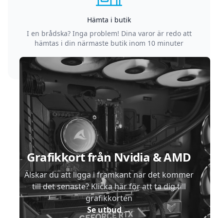
Hämta i butik
I en brådska? Inga problem! Dina varor är redo att
hämtas i din närmaste butik inom 10 minuter
Sidfot
Grafikkort från Nvidia & AMD
Älskar du att ligga i framkant när det kommer
till det senaste? Klicka här för att ta dig till
grafikkorten
Se utbud
→