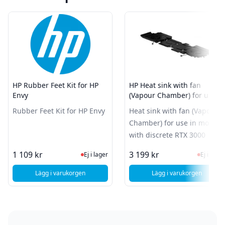
HP Rubber Feet Kit for HP
HP Heat sink with fan
Envy
(Vapour Chamber) for use in
models with discrete RTX
Rubber Feet Kit for HP Envy
Heat sink with fan (Vapour
3000
Chamber) for use in models
with discrete RTX 3000
Ej i lager, besök produktsidan för sen
Ej i la
1 109 kr
3 199 kr
Ej i lager
Ej i lager
Lägg i varukorgen
Lägg i varukorgen
, HP Rubber Feet Kit for HP Envy
, HP Heat sink wi