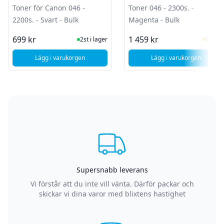
Bulk
Toner för Canon 046 -
Toner 046 - 2300s. -
2200s. - Svart - Bulk
Magenta - Bulk
I Lager
I Lag
699 kr
1 459 kr
2st i lager
I lager
Lägg i varukorgen
Lägg i varukorgen
, Kompatibelt Toner för Canon 046 - 2200s. - Svart - Bulk
, Canon Toner 046
Supersnabb leverans
Vi förstår att du inte vill vänta. Därför packar och
skickar vi dina varor med blixtens hastighet