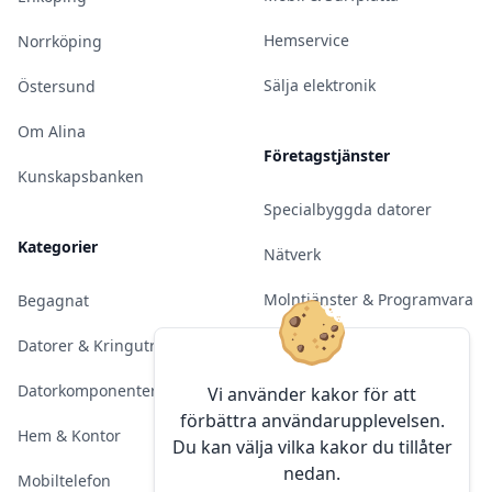
Hemservice
Norrköping
Sälja elektronik
Östersund
Om Alina
Företagstjänster
Kunskapsbanken
Specialbyggda datorer
Kategorier
Nätverk
Molntjänster & Programvara
Begagnat
Server & Backup
Datorer & Kringutrustning
Kameraövervakning
Datorkomponenter
Vi använder kakor för att
förbättra användarupplevelsen.
Konferens & Public Display
Hem & Kontor
Du kan välja vilka kakor du tillåter
nedan.
Sälja elektronik
Mobiltelefon