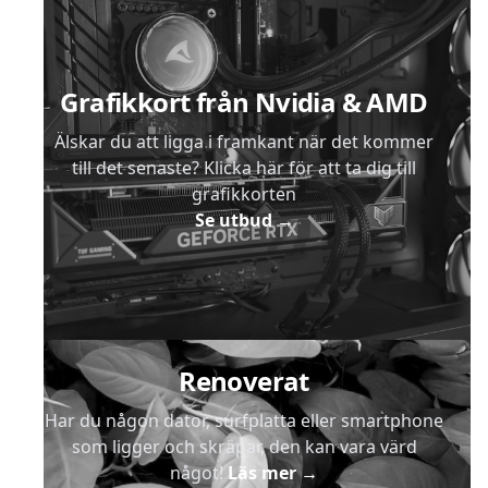
Grafikkort från Nvidia & AMD
Älskar du att ligga i framkant när det kommer
till det senaste? Klicka här för att ta dig till
grafikkorten
Se utbud
→
Renoverat
Har du någon dator, surfplatta eller smartphone
som ligger och skräpar, den kan vara värd
något!
Läs mer
→