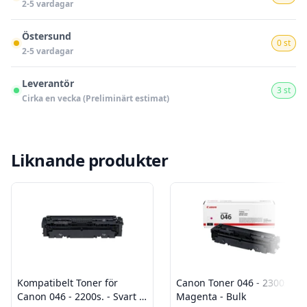
2-5 vardagar
Östersund
0 st
2-5 vardagar
Leverantör
3 st
Cirka en vecka (Preliminärt estimat)
Liknande produkter
Kompatibelt Toner för
Canon Toner 046 - 2300s. -
Canon 046 - 2200s. - Svart -
Magenta - Bulk