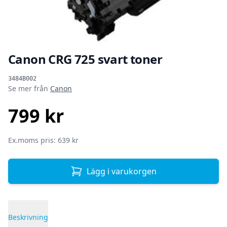
Canon CRG 725 svart toner
Produktinformation
3484B002
Se mer från
Canon
799 kr
SEK
Ex.moms pris: 639 kr
Lägg i varukorgen
Beskrivning