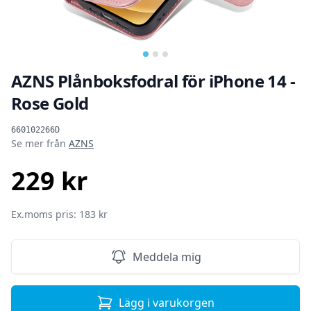
AZNS Plånboksfodral för iPhone 14 -
Rose Gold
Produktinformation
660102266D
Se mer från
AZNS
229 kr
SEK
Ex.moms pris: 183 kr
Meddela mig
Lägg i varukorgen