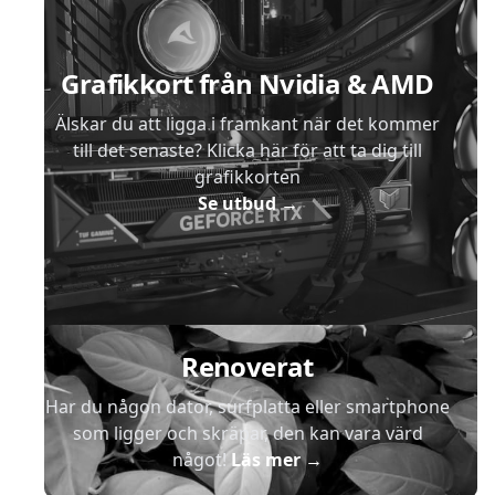
Grafikkort från Nvidia & AMD
Älskar du att ligga i framkant när det kommer
till det senaste? Klicka här för att ta dig till
grafikkorten
Se utbud
→
Renoverat
Har du någon dator, surfplatta eller smartphone
som ligger och skräpar, den kan vara värd
något!
Läs mer
→