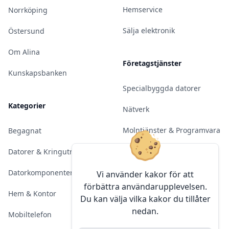
Hemservice
Norrköping
Sälja elektronik
Östersund
Om Alina
Företagstjänster
Kunskapsbanken
Specialbyggda datorer
Kategorier
Nätverk
Molntjänster & Programvara
Begagnat
Server & Backup
Datorer & Kringutrustning
Kameraövervakning
Datorkomponenter
Vi använder kakor för att
förbättra användarupplevelsen.
Konferens & Public Display
Hem & Kontor
Du kan välja vilka kakor du tillåter
nedan.
Sälja elektronik
Mobiltelefon