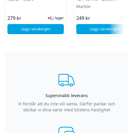
Marble
Ej i lager, besök produktsidan för sen
I Lag
279 kr
249 kr
Ej i lager
I lager
Lägg i varukorgen
Lägg i varukorgen
, iPhone 14 - Vattentätt IP68 fodral - Svart
Supersnabb leverans
Vi förstår att du inte vill vänta. Därför packar och
skickar vi dina varor med blixtens hastighet