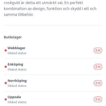
roséguld
är detta ett utmärkt val. En perfekt
kombination av design, funktion och skydd i ett och
samma tillbehör.
Butikslager
Webblager
0 st
Okänd status
Enköping
0 st
Okänd status
Norrköping
0 st
Okänd status
Uppsala
0 st
Okänd status