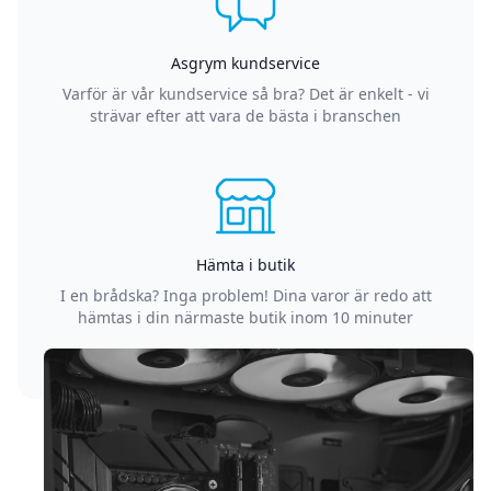
Asgrym kundservice
Varför är vår kundservice så bra? Det är enkelt - vi
strävar efter att vara de bästa i branschen
Hämta i butik
I en brådska? Inga problem! Dina varor är redo att
hämtas i din närmaste butik inom 10 minuter
Sidfot