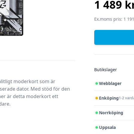
1 489 k
SEK
Ex.moms pris: 1 191
Butikslager
litligt moderkort som är
Webblager
serade dator. Med stöd för den
er är detta moderkort ett
Enköping
1-2 vard
dare.
Norrköping
Uppsala