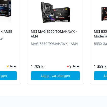
-K ARGB
MSI MAG B550 TOMAHAWK -
MSI B5
AM4
Moderko
GB
MAG B550 TOMAHAWK - AM4
B550 G
te status
ger
Ej i lager, besök produktsida
1 709 kr
1 359 k
I lager
Ej i lager
orgen
Lägg i varukorgen
L
US PRIME B550M-K ARGB
, MSI MAG B550 TOMAHAWK - 