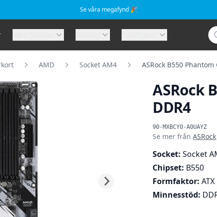
Se våra megafynd 🎉
Sö
r
Våra tjänster
Företag
Kundtjänst
kort
AMD
Socket AM4
ASRock B550 Phantom 
ASRock B
DDR4
Produktinformat
90-MXBCY0-A0UAYZ
Se mer från
ASRock
Socket:
Socket A
Chipset:
B550
Formfaktor:
ATX
Minnesstöd:
DD