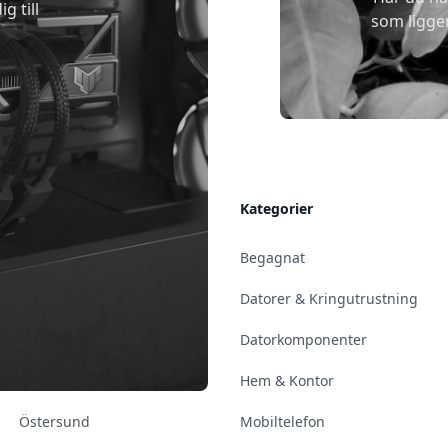
g till
som ligge
Allmänt
Kategorier
Kontakt & Öppettider
Begagnat
Uppsala
Datorer & Kringutrustning
Enköping
Datorkomponenter
Norrköping
Hem & Kontor
Östersund
Mobiltelefon