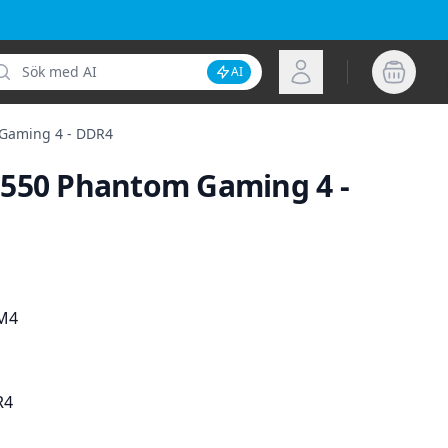
k
Logga in
AI
Inaktivera AI-sökning
Gaming 4 - DDR4
550 Phantom Gaming 4 -
ion
M4
R4