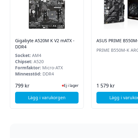
Gigabyte A520M K V2 mATX -
ASUS PRIME B550M
DDR4
PRIME B550M-K AR
Socket:
AM4
Chipset:
A520
Formfaktor:
Micro-ATX
Minnesstöd:
DDR4
Ej i lager, besök produktsidan för senas
I La
799 kr
1 579 kr
Ej i lager
Lägg i varukorgen
Lägg i varuk
, Gigabyte A520M K V2 mATX - DDR4
, AS