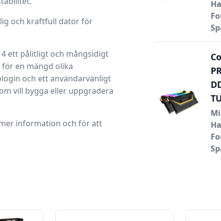
bilitet.
Ha
Fo
lig och kraftfull dator för
Sp
ett pålitligt och mångsidigt
Co
 för en mängd olika
PR
ogin och ett användarvänligt
DD
som vill bygga eller uppgradera
T
Mi
 mer information och för att
Ha
Fo
Sp