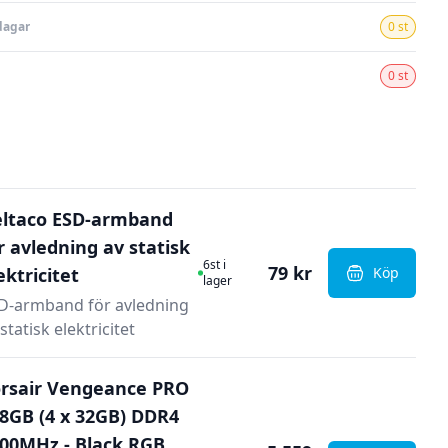
dagar
0 st
0 st
ltaco ESD-armband
r avledning av statisk
I Lager
6st i
79 kr
ektricitet
Köp
, Deltaco E
lager
D-armband för avledning
statisk elektricitet
rsair Vengeance PRO
8GB (4 x 32GB) DDR4
00MHz - Black RGB