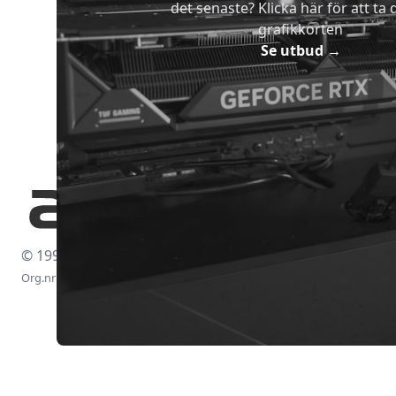
det senaste? Klicka här för att ta di
grafikkorten
Se utbud
→
© 1997-2026
Org.nr: 556438-4260