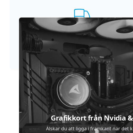
Supersnabb leverans
Vi förstår att du inte vill vänta. Därför packar och
skickar vi dina varor med blixtens hastighet
Sidfot
Grafikkort från Nvidia
Älskar du att ligga i framkant när det 