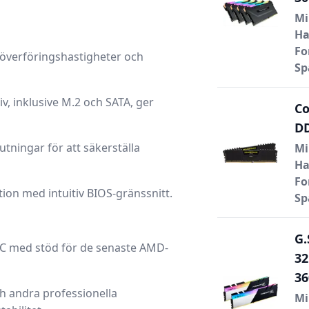
Mi
Ha
Fo
aöverföringshastigheter och
Sp
v, inklusive M.2 och SATA, ger
Co
DD
tningar för att säkerställa
Mi
Ha
Fo
tion med intuitiv BIOS-gränssnitt.
Sp
G.
-PC med stöd för de senaste AMD-
32
3
h andra professionella
Mi