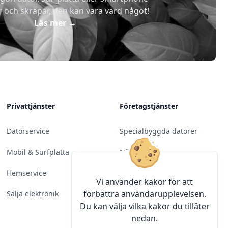
r och skräpar, den kan vara värd något!
Läs mer
→
Privattjänster
Företagstjänster
Datorservice
Specialbyggda datorer
Mobil & Surfplatta
Nätverk
Hemservice
Molntjänster &
Vi använder kakor för att
Programvara
förbättra användarupplevelsen.
Sälja elektronik
Du kan välja vilka kakor du tillåter
Server & Backup
nedan.
Kameraövervakning