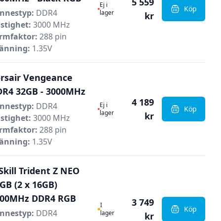
5 559
Ej i lager
Ej i
Köp
nnestyp:
DDR4
, Corsair 
lager
kr
stighet:
3000 MHz
rmfaktor:
288 pin
änning:
1.35V
rsair Vengeance
R4 32GB - 3000MHz
4 189
Ej i lager
nnestyp:
DDR4
Ej i
Köp
, Corsair 
lager
kr
stighet:
3000 MHz
rmfaktor:
288 pin
änning:
1.35V
Skill Trident Z NEO
GB (2 x 16GB)
600MHz DDR4 RGB
3 749
I Lager
I
Köp
nnestyp:
DDR4
, G.Skill 
lager
kr