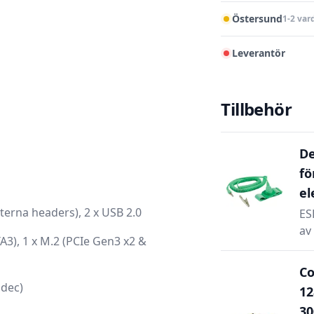
Östersund
1-2 var
Leverantör
Tillbehör
De
fö
1
el
nterna headers), 2 x USB 2.0
ES
av 
A3), 1 x M.2 (PCIe Gen3 x2 &
Co
odec)
12
30