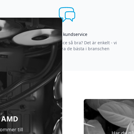
Asgrym kundservice
Varför är vår kundservice så bra? Det är enkelt - vi
strävar efter att vara de bästa i branschen
 & AMD
kommer till
Har du nå