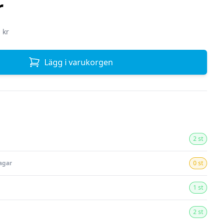
r
 kr
Lägg i varukorgen
2 st
agar
0 st
1 st
2 st