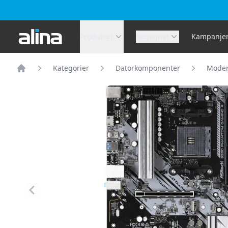
Alina.se
Produkter
Begagnat
Kampanje
Kategorier
Datorkomponenter
Moder
Hem