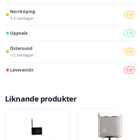
Norrköping
0 st
1-2 vardagar
Uppsala
1 st
Östersund
0 st
1-2 vardagar
Leverantör
0 st
Liknande produkter