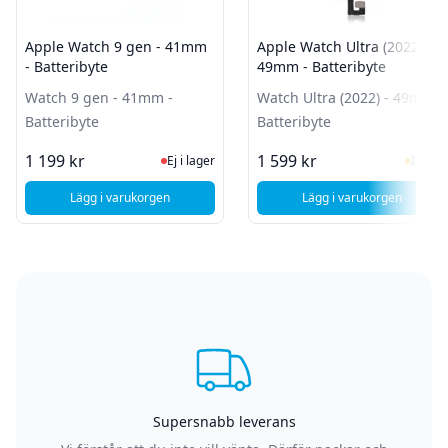
Apple Watch 9 gen - 41mm
Apple Watch Ultra (2022) -
- Batteribyte
49mm - Batteribyte
Watch 9 gen - 41mm -
Watch Ultra (2022) - 49mm -
Batteribyte
Batteribyte
Ej i lager, besök produktsidan för sen
I Lag
1 199 kr
1 599 kr
Ej i lager
I lager
Lägg i varukorgen
Lägg i varukorgen
, Apple Watch 9 gen - 41mm - Batteribyte
, Apple Watch Ult
Supersnabb leverans