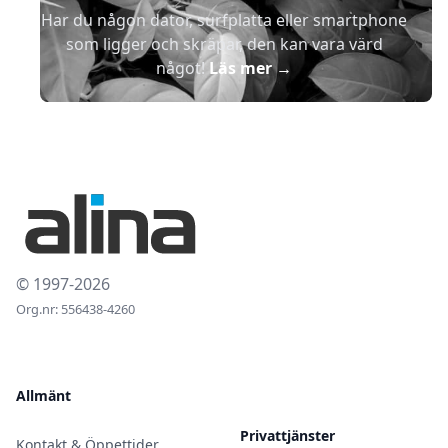
Har du någon dator, surfplatta eller smartphone
som ligger och skräpar, den kan vara värd
något!
Läs mer
→
© 1997-2026
Org.nr: 556438-4260
Allmänt
Privattjänster
Kontakt & Öppettider