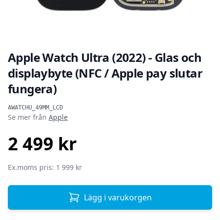
Apple Watch Ultra (2022) - Glas och
displaybyte (NFC / Apple pay slutar
fungera)
Produktinformation
AWATCHU_49MM_LCD
Se mer från
Apple
2 499 kr
SEK
Ex.moms pris: 1 999 kr
Lägg i varukorgen