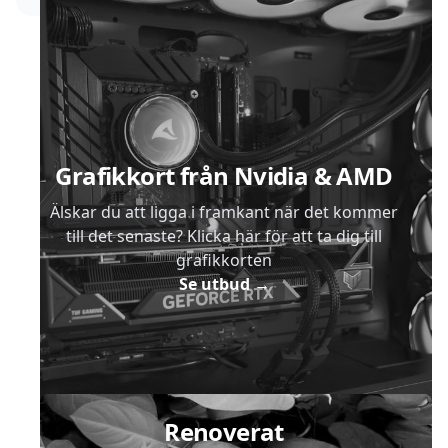
Sidfot
Grafikkort från Nvidia & AMD
Älskar du att ligga i framkant när det kommer
till det senaste? Klicka här för att ta dig till
grafikkorten
Se utbud
→
Renoverat