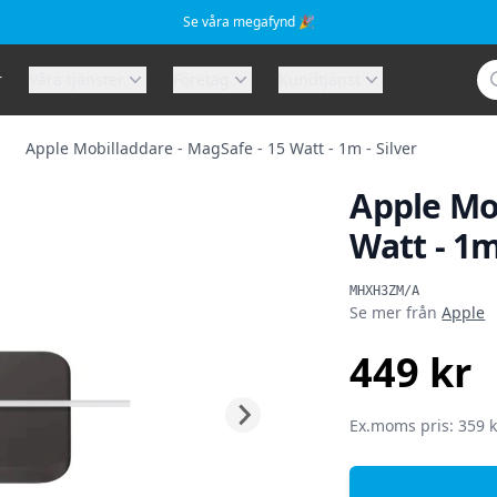
Se våra megafynd 🎉
Sö
r
Våra tjänster
Företag
Kundtjänst
Apple Mobilladdare - MagSafe - 15 Watt - 1m - Silver
Apple Mob
Watt - 1m
Produktinformat
MHXH3ZM/A
Se mer från
Apple
449 kr
SEK
Ex.moms pris: 359 k