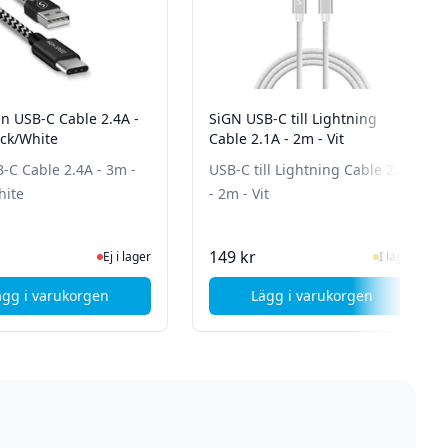
in USB-C Cable 2.4A -
SiGN USB-C till Lightning
ack/White
Cable 2.1A - 2m - Vit
-C Cable 2.4A - 3m -
USB-C till Lightning Cable 2.1A
hite
- 2m - Vit
Ej i lager, besök produktsidan för senaste status
I Lager
149 kr
Ej i lager
I lager
ägg i varukorgen
Lägg i varukorgen
ti USB Charger - 4 USB-C - 2 USB-A
, SiGN Skin USB-C Cable 2.4A - 3m - Black/White
, SiGN USB-C till Lig