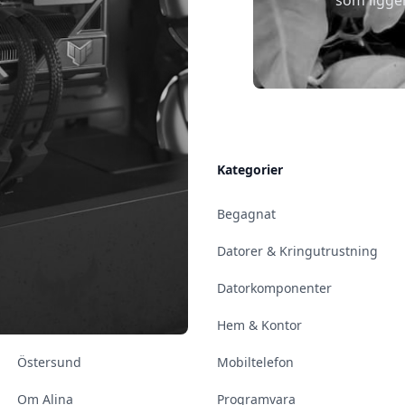
som ligge
Allmänt
Kategorier
Kontakt & Öppettider
Begagnat
Uppsala
Datorer & Kringutrustning
Enköping
Datorkomponenter
Norrköping
Hem & Kontor
Östersund
Mobiltelefon
Om Alina
Programvara