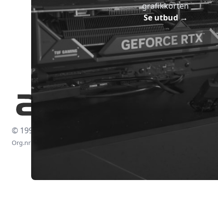
grafikkorten
Se utbud
→
© 1997-2026
Org.nr: 556438-4260