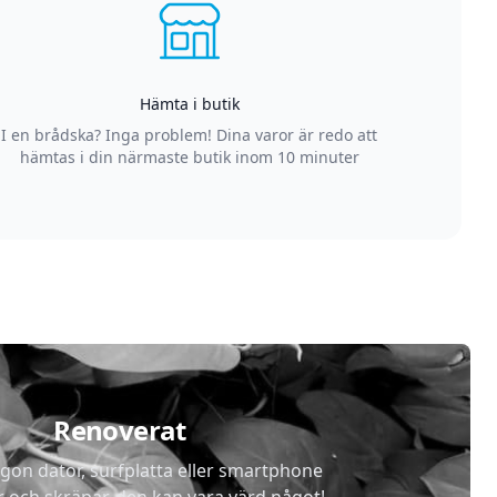
Hämta i butik
I en brådska? Inga problem! Dina varor är redo att
hämtas i din närmaste butik inom 10 minuter
Renoverat
gon dator, surfplatta eller smartphone