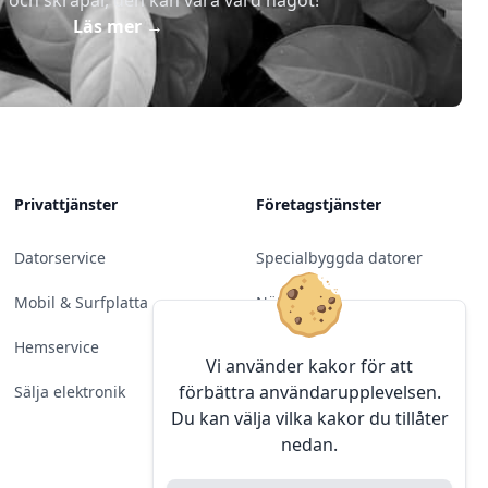
r och skräpar, den kan vara värd något!
Läs mer
→
Privattjänster
Företagstjänster
Datorservice
Specialbyggda datorer
Mobil & Surfplatta
Nätverk
Hemservice
Molntjänster &
Vi använder kakor för att
Programvara
förbättra användarupplevelsen.
Sälja elektronik
Du kan välja vilka kakor du tillåter
Server & Backup
nedan.
Kameraövervakning