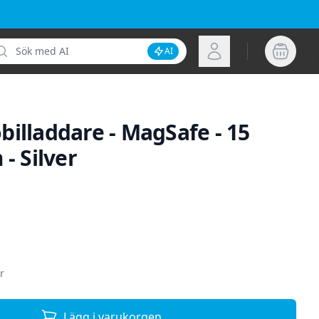
k
Logga in
AI
Inaktivera AI-sökning
illaddare - MagSafe - 15
 - Silver
ion
r
Lägg i varukorgen