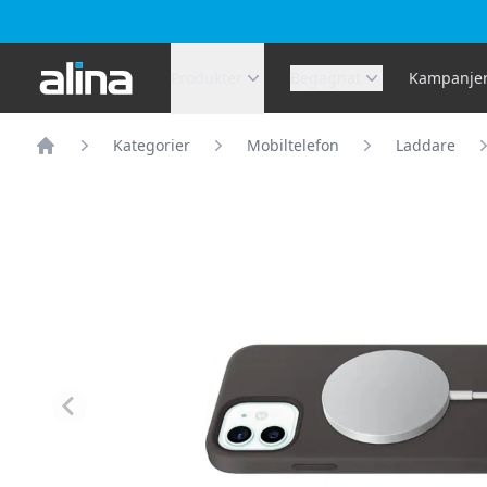
Alina.se
Produkter
Begagnat
Kampanje
Kategorier
Mobiltelefon
Laddare
Hem