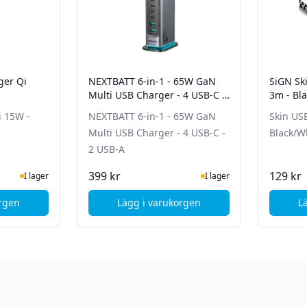
ger Qi
NEXTBATT 6-in-1 - 65W GaN
SiGN Sk
Multi USB Charger - 4 USB-C -
3m - Bl
2 USB-A
 15W -
NEXTBATT 6-in-1 - 65W GaN
Skin USB
Multi USB Charger - 4 USB-C -
Black/W
2 USB-A
ger
I Lager
399 kr
129 kr
I lager
I lager
orgen
Lägg i varukorgen
L
0W - 3m - Vit
GN MagSafe Charger Qi 15W - USB-C - Vit
, NEXTBATT 6-in-1 - 65W GaN Mul