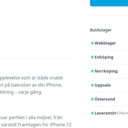
Butikslager
Webblager
Enköping
Norrköping
upplevelse som är både snabb
kt på baksidan av din iPhone,
Uppsala
addning – varje gång.
Östersund
Leverantör
Cirka 
ar perfekt i alla miljöer, från
 särskilt framtagen för iPhone 12