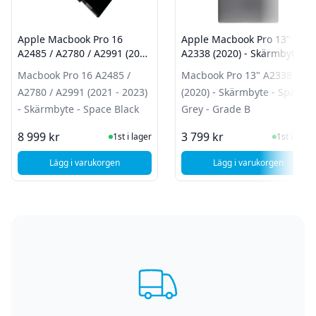
Apple Macbook Pro 16
Apple Macbook Pro 13"
A2485 / A2780 / A2991 (2021
A2338 (2020) - Skärmbyte -
- 2023) - Skärmbyte - Space
Space Grey - Grade B
Macbook Pro 16 A2485 /
Macbook Pro 13" A2338
Black
A2780 / A2991 (2021 - 2023)
(2020) - Skärmbyte - Space
- Skärmbyte - Space Black
Grey - Grade B
I Lager
I Lager
8 999 kr
3 799 kr
1st i lager
1st i lager
Lägg i varukorgen
Lägg i varukorgen
, Apple Macbook Pro 16 A2485 / A2780 / A2991 (2021 - 202
, Apple Macbook 