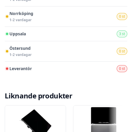
Norrköping
0 st
1-2 vardagar
Uppsala
3 st
Östersund
0 st
1-2 vardagar
Leverantör
0 st
Liknande produkter