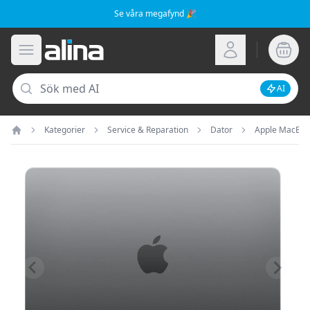
Se våra megafynd 🎉
Alina.se
Öppna meny
Logga in
Sök
AI
Inaktive
Kategorier
Service & Reparation
Dator
Apple MacBo
Hem