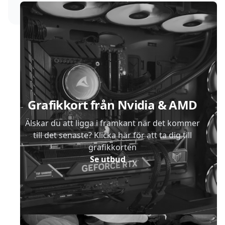
Sidfot
Grafikkort från Nvidia & AMD
Älskar du att ligga i framkant när det kommer
till det senaste? Klicka här för att ta dig till
grafikkorten
Se utbud
→