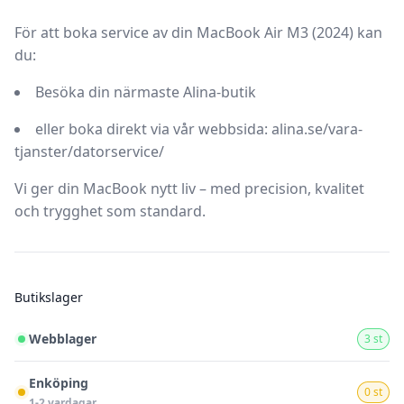
För att boka service av din
MacBook Air M3 (2024)
kan
du:
Besöka din närmaste
Alina-butik
eller boka direkt via vår webbsida:
alina.se/vara-
tjanster/datorservice/
Vi ger din MacBook nytt liv – med precision, kvalitet
och trygghet som standard.
Butikslager
Webblager
3 st
Enköping
0 st
1-2 vardagar