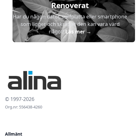
Renoverat
Har du någon dator, surfplatta eller smartphone
som ligger och skräpar, den kan vara värd
något!
Läs mer
→
© 1997-2026
Org.nr: 556438-4260
Allmänt