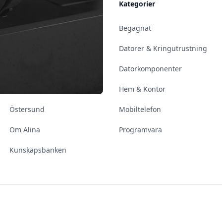
Allmänt
Kategorier
Kontakt & Öppettider
Begagnat
Uppsala
Datorer & Kringutrustning
Enköping
Datorkomponenter
Norrköping
Hem & Kontor
Östersund
Mobiltelefon
Om Alina
Programvara
Kunskapsbanken