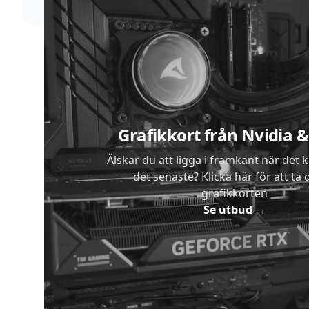
Sidfot
Grafikkort från Nvidia
Älskar du att ligga i framkant när det 
det senaste? Klicka här för att ta di
grafikkorten
Se utbud
→