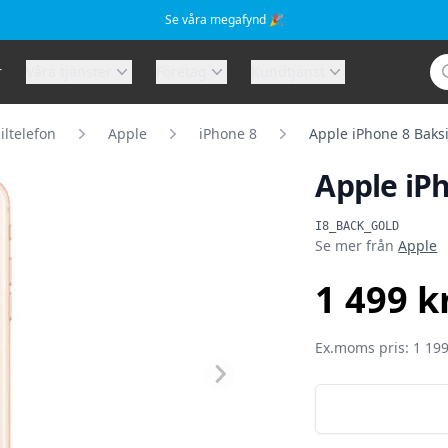
Se våra megafynd 🎉
Sö
r
Våra tjänster
Företag
Kundtjänst
ltelefon
Apple
iPhone 8
Apple iPhone 8 Baks
Apple iP
Produktinformat
I8_BACK_GOLD
Se mer från
Apple
1 499 k
SEK
Ex.moms pris: 1 199