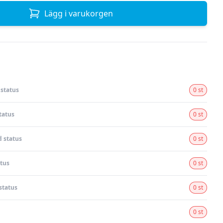
Lägg i varukorgen
status
0 st
tatus
0 st
 status
0 st
tus
0 st
status
0 st
0 st