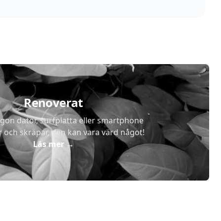
Renoverat
gon dator, surfplatta eller smartphone
r och skräpar, den kan vara värd något!
Läs mer
→