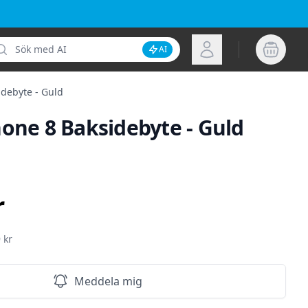
k
Logga in
AI
Inaktivera AI-sökning
idebyte - Guld
hone 8 Baksidebyte - Guld
ion
r
 kr
Meddela mig