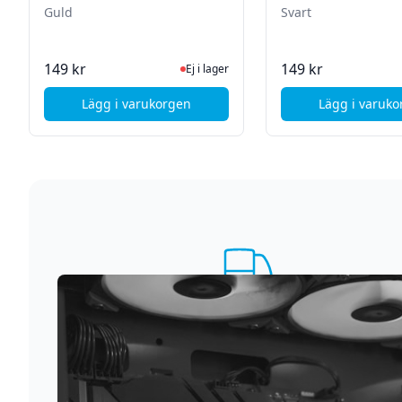
Guld
Svart
Ej i lager, besök produktsidan för senas
I La
149 kr
149 kr
Ej i lager
Lägg i varukorgen
Lägg i varuk
, Apple iPhone 8 komplett skruvset - Guld
, App
Supersnabb leverans
Vi förstår att du inte vill vänta. Därför packar och
skickar vi dina varor med blixtens hastighet