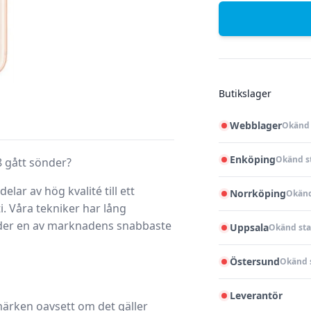
Butikslager
Webblager
Okänd 
Enköping
Okänd s
8 gått sönder?
lar av hög kvalité till ett
Norrköping
Okänd
i. Våra tekniker har lång
juder en av marknadens snabbaste
Uppsala
Okänd sta
Östersund
Okänd 
Leverantör
 märken oavsett om det gäller