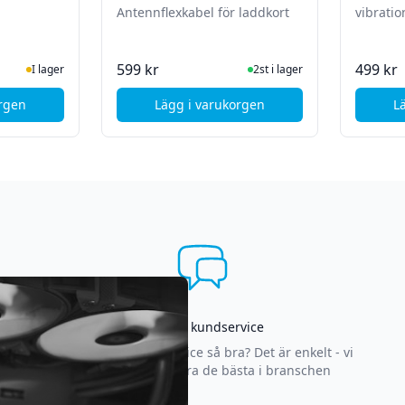
Antennflexkabel för laddkort
vibrati
te status
ger
I Lager
599 kr
499 kr
I lager
2st i lager
orgen
Lägg i varukorgen
L
le iPhone 8 komplett skruvset - Svart
, Apple iPhone 8 - Byte av Anten
Asgrym kundservice
Varför är vår kundservice så bra? Det är enkelt - vi
strävar efter att vara de bästa i branschen