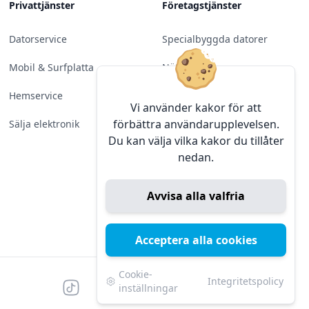
Privattjänster
Företagstjänster
Datorservice
Specialbyggda datorer
Mobil & Surfplatta
Nätverk
Hemservice
Molntjänster &
Vi använder kakor för att
Programvara
förbättra användarupplevelsen.
Sälja elektronik
Du kan välja vilka kakor du tillåter
Server & Backup
nedan.
Kameraövervakning
Avvisa alla valfria
Konferens & Public Display
Sälja elektronik
Acceptera alla cookies
Cookie-
Integritetspolicy
Tiktok
Facebook
Instagram
YouTube
Mörk
Mörkt läge
inställningar