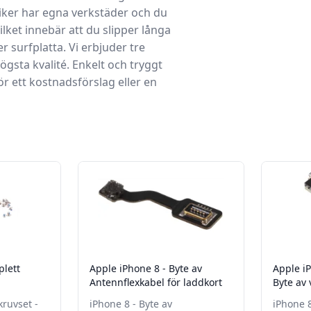
iker
har egna
verkstäder
och du
ket innebär att du slipper långa
er surfplatta. Vi erbjuder tre
gsta kvalité. Enkelt och tryggt
r ett kostnadsförslag eller en
plett
Apple iPhone 8 - Byte av
Apple iP
Antennflexkabel för laddkort
Byte av
kruvset -
iPhone 8 - Byte av
iPhone 8