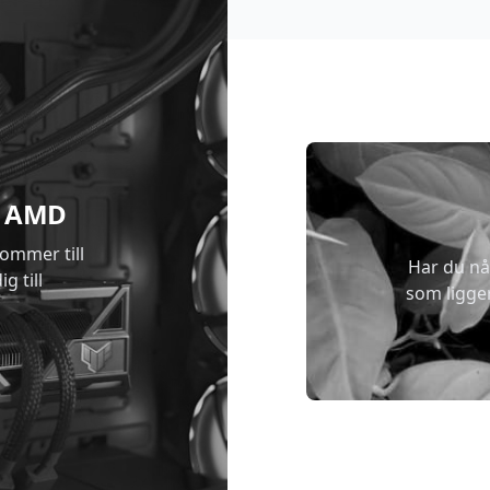
 & AMD
kommer till
Har du nå
g till
som ligge