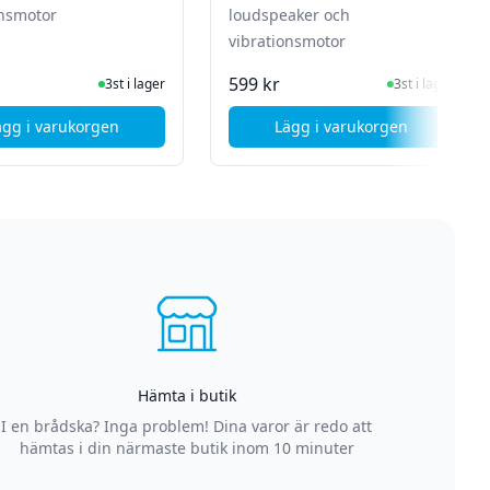
onsmotor
loudspeaker och
vibrationsmotor
I Lager
I Lager
599 kr
3st i lager
3st i lager
ägg i varukorgen
Lägg i varukorgen
nflexkabel för laddkort
, Apple iPhone 8 / SE 2020 - Byte av vibrationsmotor
Hämta i butik
I en brådska? Inga problem! Dina varor är redo att
hämtas i din närmaste butik inom 10 minuter