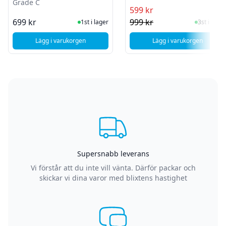
Grade C
599 kr
I Lager
I Lager
699 kr
999 kr
1st i lager
3st i lager
Lägg i varukorgen
Lägg i varukorgen
, Apple iPhone 7 Plus Skärm och Glasbyte - Org LCD - Svart
, Apple iPhone 7 
Supersnabb leverans
Vi förstår att du inte vill vänta. Därför packar och
skickar vi dina varor med blixtens hastighet