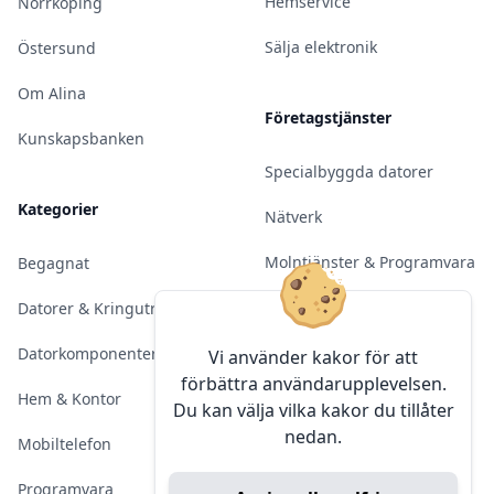
Hemservice
Norrköping
Sälja elektronik
Östersund
Om Alina
Företagstjänster
Kunskapsbanken
Specialbyggda datorer
Kategorier
Nätverk
Molntjänster & Programvara
Begagnat
Server & Backup
Datorer & Kringutrustning
Kameraövervakning
Datorkomponenter
Vi använder kakor för att
förbättra användarupplevelsen.
Konferens & Public Display
Hem & Kontor
Du kan välja vilka kakor du tillåter
nedan.
Sälja elektronik
Mobiltelefon
Programvara