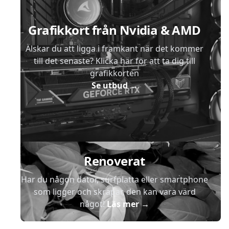
Grafikkort från Nvidia & AMD
Älskar du att ligga i framkant när det kommer
till det senaste? Klicka här för att ta dig till
grafikkorten
Se utbud
→
Renoverat
Har du någon dator, surfplatta eller smartphone
som ligger och skräpar, den kan vara värd
något!
Läs mer
→