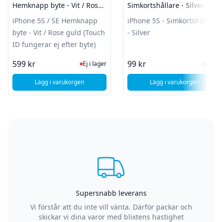
Hemknapp byte - Vit / Rose
Simkortshållare - Silver
guld (Touch ID fungerar ej
iPhone 5S / SE Hemknapp
iPhone 5S - Simkortshållare
efter byte)
byte - Vit / Rose guld (Touch
- Silver
ID fungerar ej efter byte)
Ej i lager, besök produktsidan för sen
I Lag
599 kr
99 kr
Ej i lager
I lager
Lägg i varukorgen
Lägg i varukorgen
, Apple iPhone 5S / SE Hemknapp byte - Vit / Rose guld (Touc
, Apple iPhone 5S 
Supersnabb leverans
Vi förstår att du inte vill vänta. Därför packar och
skickar vi dina varor med blixtens hastighet