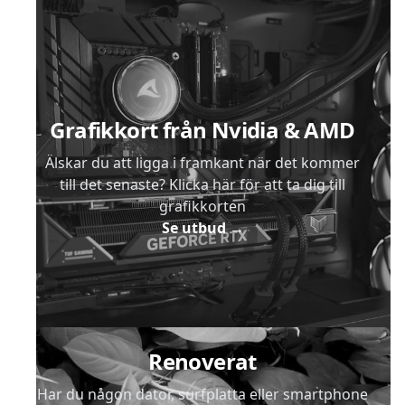
Sidfot
Grafikkort från Nvidia & AMD
Älskar du att ligga i framkant när det kommer
till det senaste? Klicka här för att ta dig till
grafikkorten
Se utbud
→
Renoverat
Har du någon dator, surfplatta eller smartphone