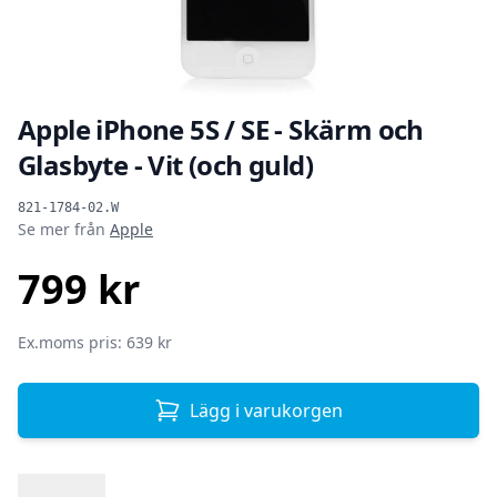
Apple iPhone 5S / SE - Skärm och
Glasbyte - Vit (och guld)
Produktinformation
821-1784-02.W
Se mer från
Apple
799 kr
SEK
Ex.moms pris: 639 kr
Lägg i varukorgen