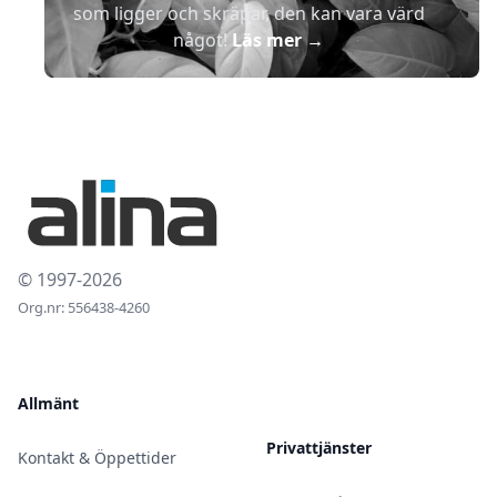
som ligger och skräpar, den kan vara värd
något!
Läs mer
→
© 1997-2026
Org.nr: 556438-4260
Allmänt
Privattjänster
Kontakt & Öppettider