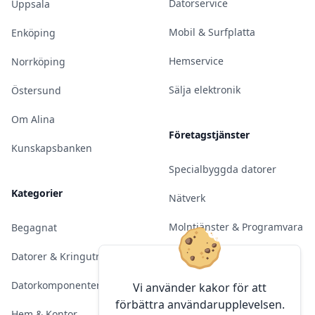
Datorservice
Uppsala
Mobil & Surfplatta
Enköping
Hemservice
Norrköping
Sälja elektronik
Östersund
Om Alina
Företagstjänster
Kunskapsbanken
Specialbyggda datorer
Kategorier
Nätverk
Molntjänster & Programvara
Begagnat
Server & Backup
Datorer & Kringutrustning
Kameraövervakning
Datorkomponenter
Vi använder kakor för att
förbättra användarupplevelsen.
Konferens & Public Display
Hem & Kontor