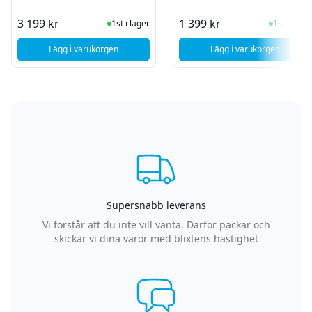
I Lager
I Lager
3 199 kr
1 399 kr
1st i lager
1st i lager
Lägg i varukorgen
Lägg i varukorgen
, Apple Iphone 13 - 128GB - Svart - Grade C
, Apple Iphone SE
Supersnabb leverans
Vi förstår att du inte vill vänta. Därför packar och
skickar vi dina varor med blixtens hastighet