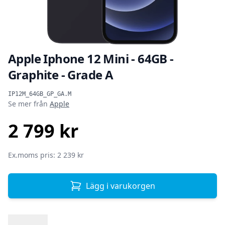
Apple Iphone 12 Mini - 64GB -
Graphite - Grade A
Produktinformation
IP12M_64GB_GP_GA.M
Se mer från
Apple
2 799 kr
SEK
Ex.moms pris: 2 239 kr
Lägg i varukorgen