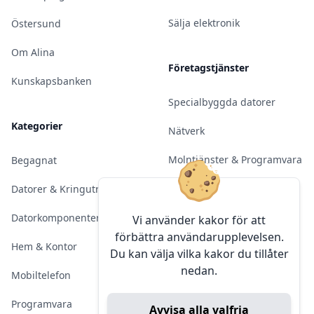
Sälja elektronik
Östersund
Om Alina
Företagstjänster
Kunskapsbanken
Specialbyggda datorer
Kategorier
Nätverk
Molntjänster & Programvara
Begagnat
Server & Backup
Datorer & Kringutrustning
Kameraövervakning
Datorkomponenter
Vi använder kakor för att
förbättra användarupplevelsen.
Konferens & Public Display
Hem & Kontor
Du kan välja vilka kakor du tillåter
nedan.
Sälja elektronik
Mobiltelefon
Programvara
Avvisa alla valfria