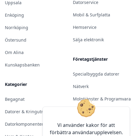
Datorservice
Uppsala
Mobil & Surfplatta
Enköping
Hemservice
Norrköping
Sälja elektronik
Östersund
Om Alina
Företagstjänster
Kunskapsbanken
Specialbyggda datorer
Kategorier
Nätverk
Molntjänster & Programvara
Begagnat
Server & Backup
Datorer & Kringutrustning
Kameraövervakning
Datorkomponenter
Vi använder kakor för att
förbättra användarupplevelsen.