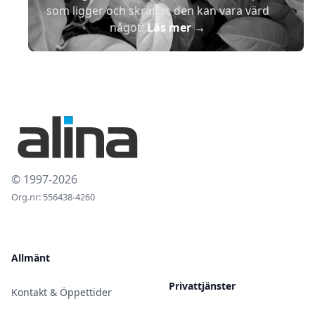
som ligger och skräpar, den kan vara värd
något!
Läs mer
→
© 1997-2026
Org.nr: 556438-4260
Allmänt
Privattjänster
Kontakt & Öppettider