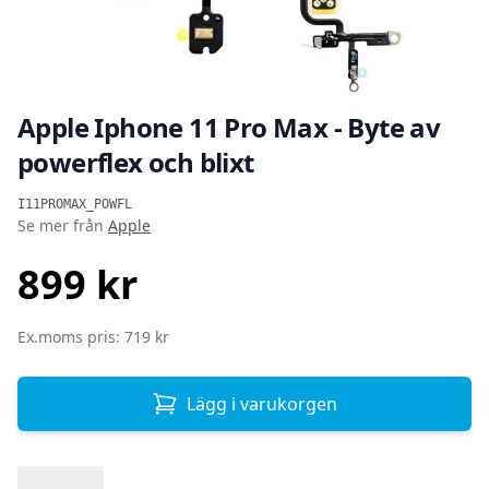
Apple Iphone 11 Pro Max - Byte av
powerflex och blixt
Produktinformation
I11PROMAX_POWFL
Se mer från
Apple
899 kr
SEK
Ex.moms pris: 719 kr
Lägg i varukorgen