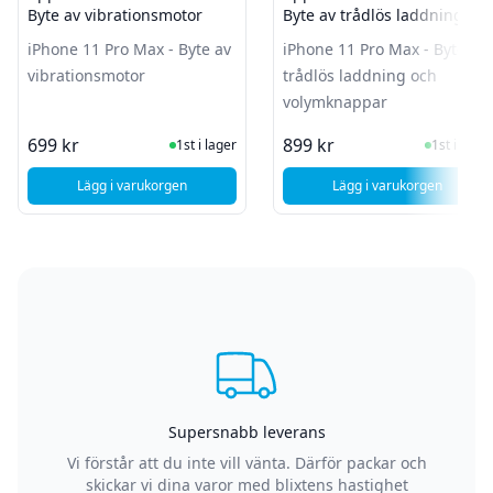
Byte av vibrationsmotor
Byte av trådlös laddning
och volymknappar
iPhone 11 Pro Max - Byte av
iPhone 11 Pro Max - Byte av
vibrationsmotor
trådlös laddning och
volymknappar
I Lager
I Lager
699 kr
899 kr
1st i lager
1st i lager
Lägg i varukorgen
Lägg i varukorgen
, Apple iPhone 11 Pro Max - Byte av vibrationsmotor
Supersnabb leverans
Vi förstår att du inte vill vänta. Därför packar och
skickar vi dina varor med blixtens hastighet