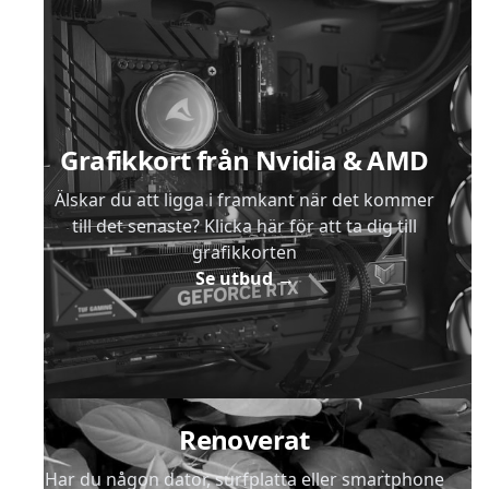
Sidfot
Grafikkort från Nvidia & AMD
Älskar du att ligga i framkant när det kommer
till det senaste? Klicka här för att ta dig till
grafikkorten
Se utbud
→
Renoverat
Har du någon dator, surfplatta eller smartphone