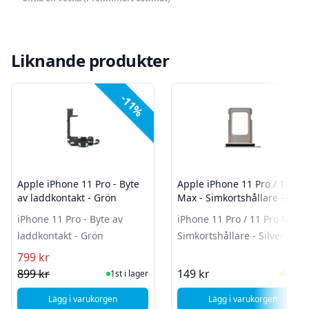
Liknande produkter
-11%
Apple iPhone 11 Pro - Byte
Apple iPhone 11 Pro / 11 Pro
av laddkontakt - Grön
Max - Simkortshållare -
Silver
iPhone 11 Pro - Byte av
iPhone 11 Pro / 11 Pro Max -
laddkontakt - Grön
Simkortshållare - Silver
799 kr
I Lager
I Lag
899 kr
149 kr
1st i lager
I lager
Lägg i varukorgen
Lägg i varukorgen
, Apple iPhone 11 Pro - Byte av laddkontakt - Grön
, Apple iPhone 11 