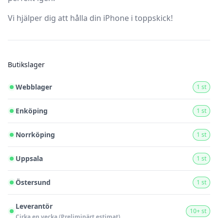
Vi hjälper dig att hålla din iPhone i toppskick!
Butikslager
Webblager
1 st
Enköping
1 st
Norrköping
1 st
Uppsala
1 st
Östersund
1 st
Leverantör
10+ st
Cirka en vecka (Preliminärt estimat)