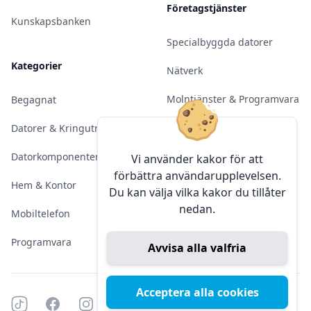
Företagstjänster
Kunskapsbanken
Specialbyggda datorer
Kategorier
Nätverk
Molntjänster & Programvara
Begagnat
Server & Backup
Datorer & Kringutrustning
Kameraövervakning
Datorkomponenter
Vi använder kakor för att
förbättra användarupplevelsen.
Konferens & Public Display
Hem & Kontor
Du kan välja vilka kakor du tillåter
nedan.
Sälja elektronik
Mobiltelefon
Programvara
Avvisa alla valfria
Acceptera alla cookies
Tiktok
Facebook
Instagram
YouTube
Mörkt läge
Mörkt läge