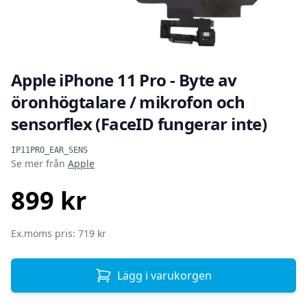
Apple iPhone 11 Pro - Byte av
öronhögtalare / mikrofon och
sensorflex (FaceID fungerar inte)
Produktinformation
IP11PRO_EAR_SENS
Se mer från
Apple
899 kr
SEK
Ex.moms pris: 719 kr
Lägg i varukorgen