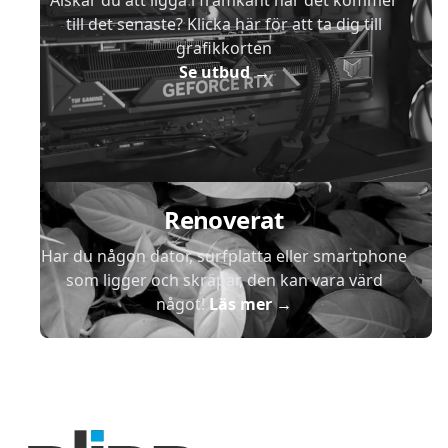
Älskar du att ligga i framkant när det kommer
till det senaste? Klicka här för att ta dig till
grafikkorten
Se utbud
→
Renoverat
Har du någon dator, surfplatta eller smartphone
som ligger och skräpar, den kan vara värd
något!
Läs mer
→