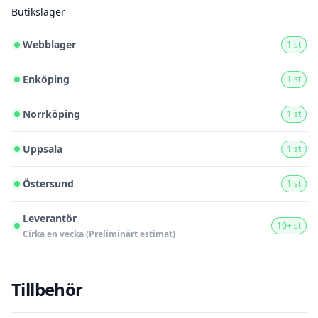
Butikslager
Webblager
1 st
Enköping
1 st
Norrköping
1 st
Uppsala
1 st
Östersund
1 st
Leverantör
10+ st
Cirka en vecka (Preliminärt estimat)
Tillbehör