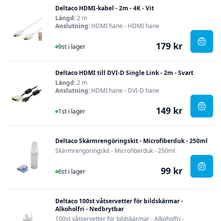
Deltaco HDMI-kabel - 2m - 4K - Vit
Längd:
2 m
Anslutning:
HDMI hane - HDMI hane
179 kr
I Lager
, Delt
9st i lager
Deltaco HDMI till DVI-D Single Link - 2m - Svart
Längd:
2 m
Anslutning:
HDMI hane - DVI-D hane
149 kr
I Lager
, Delt
1st i lager
Deltaco Skärmrengöringskit - Microfiberduk - 250ml
Skärmrengöringskit - Microfiberduk - 250ml
99 kr
I Lager
, Del
6st i lager
Deltaco 100st våtservetter för bildskärmar -
Alkoholfri - Nedbrytbar
100st våtservetter för bildskärmar - Alkoholfri -