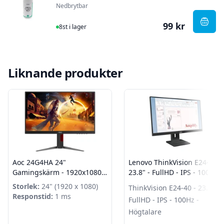
Nedbrytbar
99 kr
I Lager
, Delt
8st i lager
Liknande produkter
Aoc 24G4HA 24"
Lenovo ThinkVision E24-40 -
Gamingskärm - 1920x1080
23.8" - FullHD - IPS - 100Hz -
IPS - 200hz - 0.5ms
Högtalare
Storlek:
24" (1920 x 1080)
ThinkVision E24-40 - 23.8" -
Responstid:
1 ms
FullHD - IPS - 100Hz -
Högtalare