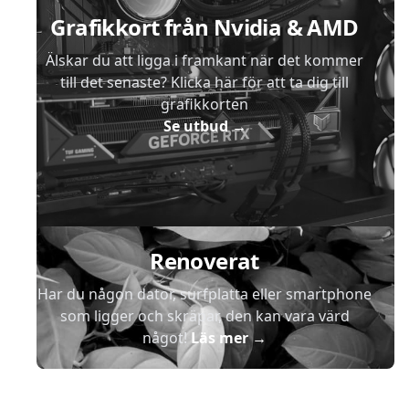
Grafikkort från Nvidia & AMD
Älskar du att ligga i framkant när det kommer
till det senaste? Klicka här för att ta dig till
grafikkorten
Se utbud
→
Renoverat
Har du någon dator, surfplatta eller smartphone
som ligger och skräpar, den kan vara värd
något!
Läs mer
→