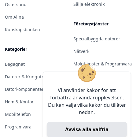
Sälja elektronik
Östersund
Om Alina
Företagstjänster
Kunskapsbanken
Specialbyggda datorer
Kategorier
Nätverk
Molntjänster & Programvara
Begagnat
Server & Backup
Datorer & Kringutrustning
Kameraövervakning
Datorkomponenter
Vi använder kakor för att
förbättra användarupplevelsen.
Konferens & Public Display
Hem & Kontor
Du kan välja vilka kakor du tillåter
nedan.
Sälja elektronik
Mobiltelefon
Programvara
Avvisa alla valfria