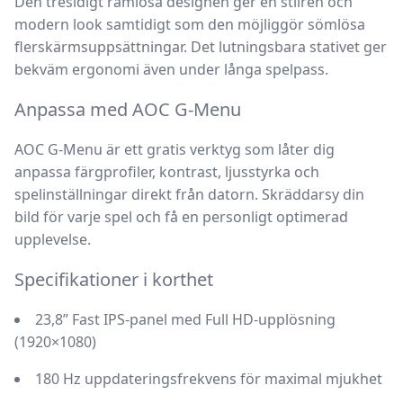
Den
tresidigt ramlösa designen
ger en stilren och
modern look samtidigt som den möjliggör sömlösa
flerskärmsuppsättningar. Det lutningsbara stativet ger
bekväm ergonomi även under långa spelpass.
Anpassa med AOC G-Menu
AOC G-Menu
är ett gratis verktyg som låter dig
anpassa färgprofiler, kontrast, ljusstyrka och
spelinställningar direkt från datorn. Skräddarsy din
bild för varje spel och få en personligt optimerad
upplevelse.
Specifikationer i korthet
23,8” Fast IPS-panel med Full HD-upplösning
(1920×1080)
180 Hz uppdateringsfrekvens för maximal mjukhet