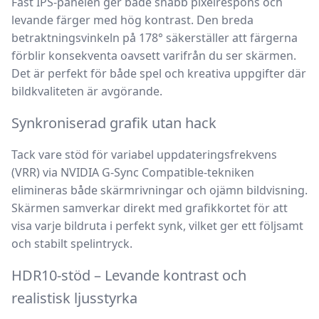
Fast IPS-panelen
ger både snabb pixelrespons och
levande färger med hög kontrast. Den breda
betraktningsvinkeln på 178° säkerställer att färgerna
förblir konsekventa oavsett varifrån du ser skärmen.
Det är perfekt för både spel och kreativa uppgifter där
bildkvaliteten är avgörande.
Synkroniserad grafik utan hack
Tack vare stöd för
variabel uppdateringsfrekvens
(VRR)
via
NVIDIA G-Sync Compatible-tekniken
elimineras både skärmrivningar och ojämn bildvisning.
Skärmen samverkar direkt med grafikkortet för att
visa varje bildruta i perfekt synk, vilket ger ett följsamt
och stabilt spelintryck.
HDR10-stöd – Levande kontrast och
realistisk ljusstyrka