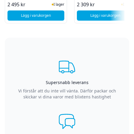
I Lager
I Lag
2 495 kr
2 309 kr
I lager
I lager
Lägg i varukorgen
Lägg i varukorgen
, Aoc 24G4HA 24" Gamingskärm - 1920x1080 IPS - 200hz -
, Lenovo ThinkVis
Supersnabb leverans
Vi förstår att du inte vill vänta. Därför packar och
skickar vi dina varor med blixtens hastighet