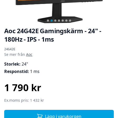
Aoc 24G42E Gamingskärm - 24" -
180Hz - IPS - 1ms
Produktinformation
24G42E
Se mer från
Aoc
Storlek:
24"
Responstid:
1 ms
1 790 kr
SEK
Ex.moms pris: 1 432 kr
Lägg i varukorgen