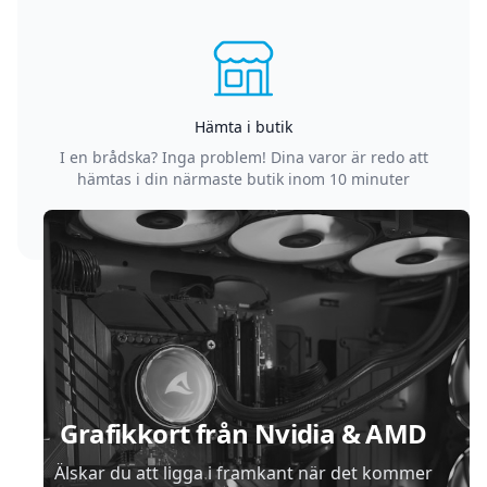
Hämta i butik
I en brådska? Inga problem! Dina varor är redo att
hämtas i din närmaste butik inom 10 minuter
Sidfot
Grafikkort från Nvidia & AMD
Älskar du att ligga i framkant när det kommer