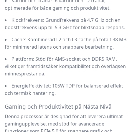
Kärnor och Trådar:
6 kärnor och 12 trådar,
optimerade för både gaming och produktivitet.
Klockfrekvens:
Grundfrekvens på 4.7 GHz och en
boostfrekvens upp till 5.3 GHz för blixtsnabb respons.
Cache:
Kombinerad L2 och L3-cache på totalt 38 MB
för minimerad latens och snabbare bearbetning.
Plattform:
Stöd för AM5-socket och DDR5 RAM,
vilket ger framtidssäker kompatibilitet och överlägsen
minnesprestanda.
Energieffektivitet:
105W TDP för balanserad effekt
och termisk hantering.
Gaming och Produktivitet på Nästa Nivå
Denna processor är designad för att leverera ultimat
gamingupplevelse, med stöd för avancerade
funktioner som PCIe 5.0 för snabbare grafik och