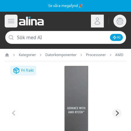
Se våra megafynd 🎉
Alina.se
Öppna meny
Logga in
Sök
AI
Inaktive
Kategorier
Datorkomponenter
Processorer
AMD
Hem
Fri frakt