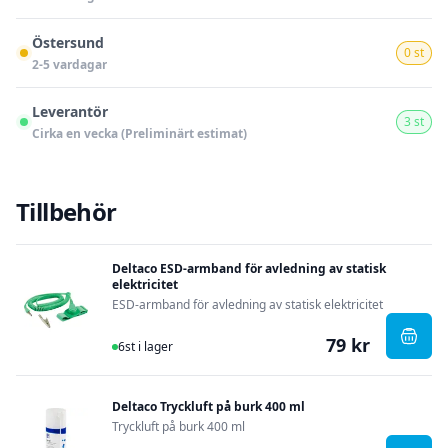
Östersund
0 st
2-5 vardagar
Leverantör
3 st
Cirka en vecka (Preliminärt estimat)
Tillbehör
Deltaco ESD-armband för avledning av statisk
elektricitet
ESD-armband för avledning av statisk elektricitet
79 kr
I Lager
, Delt
6st i lager
Deltaco Tryckluft på burk 400 ml
Tryckluft på burk 400 ml