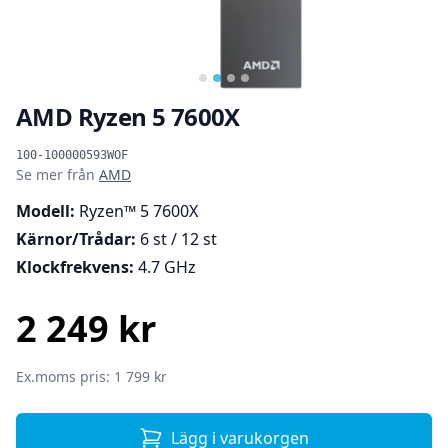
AMD Ryzen 5 7600X
Produktinformation
100-100000593WOF
Se mer från
AMD
Modell:
Ryzen™ 5 7600X
Kärnor/Trådar:
6 st / 12 st
Klockfrekvens:
4.7 GHz
2 249 kr
SEK
Ex.moms pris: 1 799 kr
Lägg i varukorgen