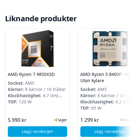
Liknande produkter
AMD Ryzen 7 9850X3D
AMD Ryzen 5 8400F - AM5 -
Utan kylare
Socket:
AM5
Kärnor:
8 kärnor / 16 trådar
Socket:
AM5
Klockhastighet:
4.7 GHz
Kärnor:
6 kärnor / 12 trådar
(5.6 GHz)
TDP:
120 W
Klockhastighet:
4,2 GHz
(4,7 GHz)
TDP:
65 W
I Lager
I Lager
5 990 kr
1 299 kr
I lager
1st i lager
Lägg i varukorgen
Lägg i varukorgen
, AMD Ryzen 7 9850X3D
, AMD Ryzen 5 84