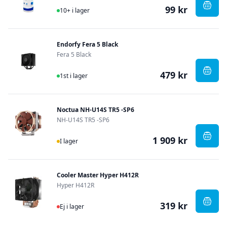
99 kr
I Lager
, Delt
10+ i lager
Endorfy Fera 5 Black
Fera 5 Black
479 kr
I Lager
, Endo
1st i lager
Noctua NH-U14S TR5 -SP6
NH-U14S TR5 -SP6
1 909 kr
I Lager
, Noc
I lager
Cooler Master Hyper H412R
Hyper H412R
319 kr
Ej i lager
, Coo
Ej i lager