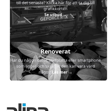
till det senaste? Klicka här för att ta dig till
grafikkorten
Se utbud
→
Renoverat
Har du någon dator, surfplatta eller smartphone
som ligger och skräpar, den kan vara värd
något!
Läs mer
→