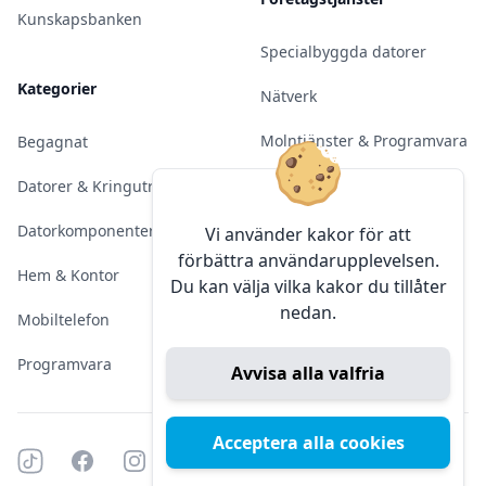
Kunskapsbanken
Specialbyggda datorer
Kategorier
Nätverk
Molntjänster & Programvara
Begagnat
Server & Backup
Datorer & Kringutrustning
Kameraövervakning
Datorkomponenter
Vi använder kakor för att
förbättra användarupplevelsen.
Konferens & Public Display
Hem & Kontor
Du kan välja vilka kakor du tillåter
nedan.
Sälja elektronik
Mobiltelefon
Programvara
Avvisa alla valfria
Acceptera alla cookies
Tiktok
Facebook
Instagram
YouTube
Mörkt läge
Mörkt läge