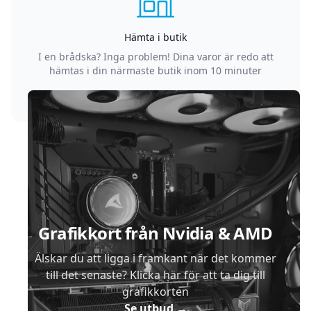
Hämta i butik
I en brådska? Inga problem! Dina varor är redo att
hämtas i din närmaste butik inom 10 minuter
Sidfot
Grafikkort från Nvidia & AMD
Älskar du att ligga i framkant när det kommer
till det senaste? Klicka här för att ta dig till
grafikkorten
Se utbud
→