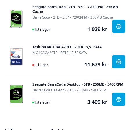
Seagate BarraCuda - 2TB - 3.5'' - 7200RPM - 256MB
Cache
BarraCuda - 2TB - 3.5'' - 7200RPM - 256MB Cache
1 929 kr
I Lager
, Sea
1st i lager
Toshiba MG10ACA20TE - 20TB - 3,5" SATA
MG10ACA20TE - 20TB - 3,5" SATA
11 679 kr
Ej i lager
, Tos
Ej i lager
Seagate BarraCuda Desktop - 6TB - 256MB - 5400RPM
BarraCuda Desktop - 6TB - 256MB - 5400RPM
3 469 kr
I Lager
, Sea
1st i lager