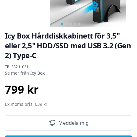
Icy Box Hårddiskkabinett för 3,5"
eller 2,5" HDD/SSD med USB 3.2 (Gen
2) Type-C
Produktinformation
IB-382H-C31
Se mer från
Icy Box
799 kr
SEK
Ex.moms pris: 639 kr
Meddela mig