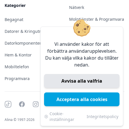
Kategorier
Nätverk
Molntjänster & Programvara
Begagnat
Server & Backup
Datorer & Kringutrustning
Kameraövervakning
Datorkomponenter
Vi använder kakor för att
förbättra användarupplevelsen.
Konferens & Public Display
Hem & Kontor
Du kan välja vilka kakor du tillåter
nedan.
Sälja elektronik
Mobiltelefon
Programvara
Avvisa alla valfria
Acceptera alla cookies
Tiktok
Facebook
Instagram
YouTube
Mörkt läge
Mörkt läge
Cookie-
Integritetspolicy
inställningar
Alina © 1997-2026