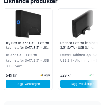
Liknande produkter
Icy Box IB-377-C31 - Externt
Deltaco Externt kabinett
kabinett för SATA 3,5" - USB
3,5" SATA - USB 3.1 -
3.1 - Svart
Aluminium - Svart
IB-377-C31 - Externt
Externt kabinett 3,5" SATA -
kabinett för SATA 3,5" - USB
USB 3.1 - Aluminium - Svart
3.1 - Svart
I Lager
I Lager
549 kr
329 kr
I lager
10+ i lager
Lägg i varukorgen
Lägg i varukorgen
, Icy Box IB-377-C31 - Externt kabinett för SATA 3,5" - USB 3
, Deltaco Externt