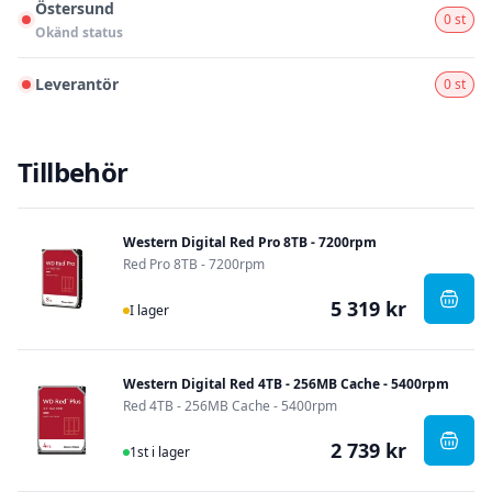
Östersund
0 st
Okänd status
Leverantör
0 st
Tillbehör
Western Digital Red Pro 8TB - 7200rpm
Red Pro 8TB - 7200rpm
5 319 kr
I Lager
, Wes
I lager
Western Digital Red 4TB - 256MB Cache - 5400rpm
Red 4TB - 256MB Cache - 5400rpm
2 739 kr
I Lager
, Wes
1st i lager