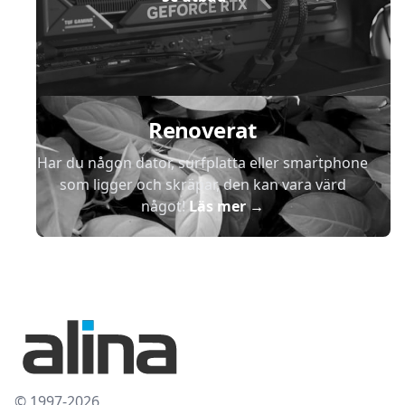
Renoverat
Har du någon dator, surfplatta eller smartphone
som ligger och skräpar, den kan vara värd
något!
Läs mer
→
© 1997-2026