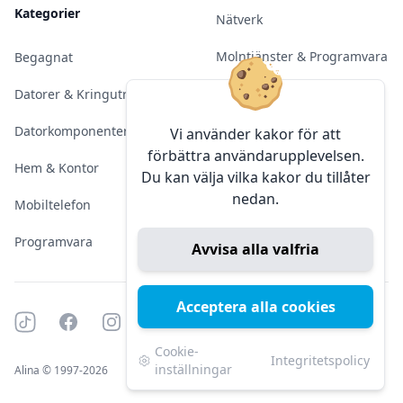
Kategorier
Nätverk
Molntjänster & Programvara
Begagnat
Server & Backup
Datorer & Kringutrustning
Kameraövervakning
Datorkomponenter
Vi använder kakor för att
förbättra användarupplevelsen.
Konferens & Public Display
Hem & Kontor
Du kan välja vilka kakor du tillåter
nedan.
Sälja elektronik
Mobiltelefon
Programvara
Avvisa alla valfria
Acceptera alla cookies
Tiktok
Facebook
Instagram
YouTube
Mörkt läge
Mörkt läge
Cookie-
Integritetspolicy
inställningar
Alina © 1997-2026