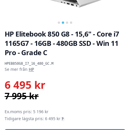
HP Elitebook 850 G8 - 15,6" - Core i7
1165G7 - 16GB - 480GB SSD - Win 11
Pro - Grade C
Produktinformation
HPEB850G8_I7_16_480_GC.M
Se mer från
HP
6 495 kr
7 995 kr
SEK
Ex.moms pris: 5 196 kr
Tidigare lägsta pris: 6 495 kr
?