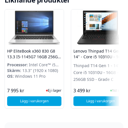
HP EliteBook x360 830 G8
Lenovo Thinpad T14 Gen 1 -
13.3 I5-1145G7 16GB 256GB
14" - Core i5 10310U - 16GB
Intel Iris Xe Graphics
- 256GB SSD - Grade C
Processor:
Intel Core™ i5
Thinpad T14 Gen 1 - 14" -
Windows 11 Pro Grade A-
1145G7
Skärm:
13.3" (1920 x 1080)
Core i5 10310U - 16GB -
OS:
Windows 11 Pro
256GB SSD - Grade C
Ej i lager, besök produktsidan för sen
I Lager
7 995 kr
3 499 kr
Ej i lager
1st i lager
Lägg i varukorgen
Lägg i varukorgen
, HP EliteBook x360 830 G8 13.3 I5-1145G7 16GB 256GB Int
, Lenovo Thinpad