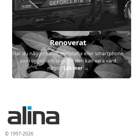
Renoverat
Har du någon dator, surfplatta eller smartphone
som ligger och skräpar, den kan vara värd
något!
Läs mer
→
© 1997-2026