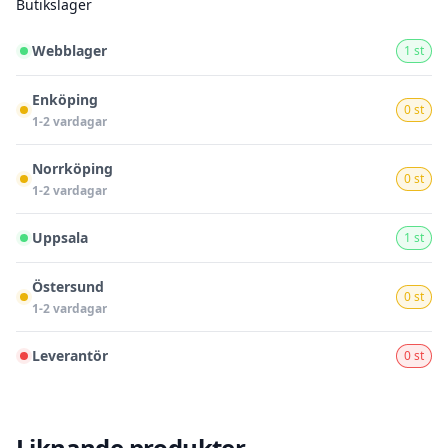
Butikslager
Webblager
1 st
Enköping
0 st
1-2 vardagar
Norrköping
0 st
1-2 vardagar
Uppsala
1 st
Östersund
0 st
1-2 vardagar
Leverantör
0 st
Liknande produkter