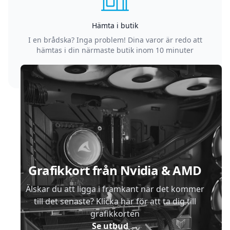
Hämta i butik
I en brådska? Inga problem! Dina varor är redo att
hämtas i din närmaste butik inom 10 minuter
Sidfot
Grafikkort från Nvidia & AMD
Älskar du att ligga i framkant när det kommer
till det senaste? Klicka här för att ta dig till
grafikkorten
Se utbud
→