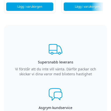
Lägg i varukorgen
Lägg i varukorgen
, HP EliteBook x360 830 G8 13.3 I5-1145G7 16GB 256GB Int
, Lenovo Thinpad
Supersnabb leverans
Vi förstår att du inte vill vänta. Därför packar och
skickar vi dina varor med blixtens hastighet
Asgrym kundservice