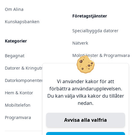
Om Alina
Företagstjänster
Kunskapsbanken
Specialbyggda datorer
Kategorier
Nätverk
Molntjänster & Programvara
Begagnat
Server & Backup
Datorer & Kringutrustning
Kameraövervakning
Datorkomponenter
Vi använder kakor för att
förbättra användarupplevelsen.
Konferens & Public Display
Hem & Kontor
Du kan välja vilka kakor du tillåter
nedan.
Sälja elektronik
Mobiltelefon
Programvara
Avvisa alla valfria