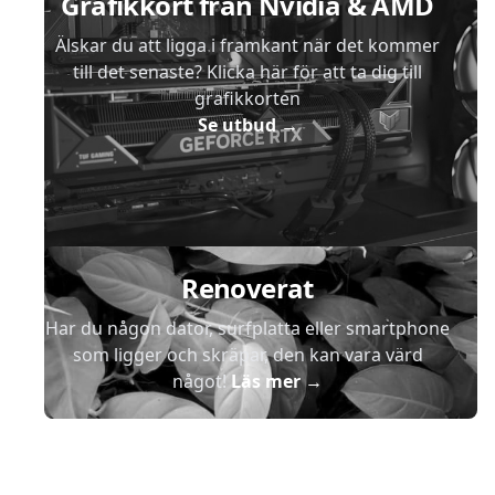
Grafikkort från Nvidia & AMD
Älskar du att ligga i framkant när det kommer
till det senaste? Klicka här för att ta dig till
grafikkorten
Se utbud
→
Renoverat
Har du någon dator, surfplatta eller smartphone
som ligger och skräpar, den kan vara värd
något!
Läs mer
→