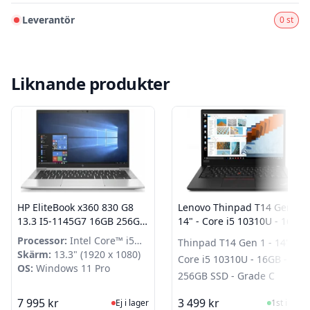
Leverantör
0 st
Liknande produkter
HP EliteBook x360 830 G8
Lenovo Thinpad T14 Gen 1 -
13.3 I5-1145G7 16GB 256GB
14" - Core i5 10310U - 16GB
Intel Iris Xe Graphics
- 256GB SSD - Grade C
Processor:
Intel Core™ i5
Thinpad T14 Gen 1 - 14" -
Windows 11 Pro Grade A-
1145G7
Skärm:
13.3" (1920 x 1080)
Core i5 10310U - 16GB -
OS:
Windows 11 Pro
256GB SSD - Grade C
Ej i lager, besök produktsidan för sen
I Lager
7 995 kr
3 499 kr
Ej i lager
1st i lager