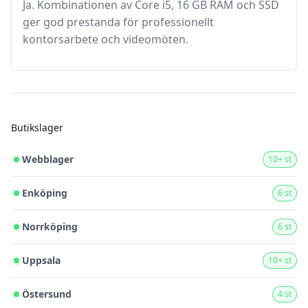
Ja. Kombinationen av Core i5, 16 GB RAM och SSD
ger god prestanda för professionellt
kontorsarbete och videomöten.
Butikslager
Webblager
10+ st
Enköping
6 st
Norrköping
6 st
Uppsala
10+ st
Östersund
4 st